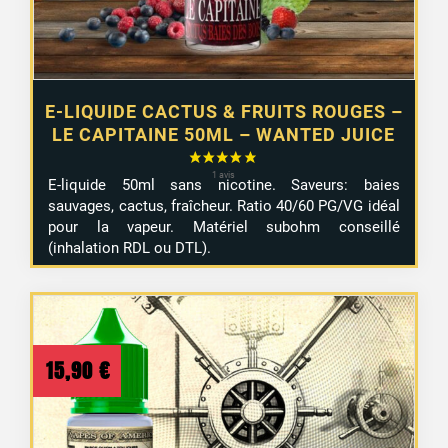
E-LIQUIDE CACTUS & FRUITS ROUGES –
LE CAPITAINE 50ML – WANTED JUICE
E-liquide 50ml sans nicotine. Saveurs: baies
sauvages, cactus, fraîcheur. Ratio 40/60 PG/VG idéal
pour la vapeur. Matériel subohm conseillé
(inhalation RDL ou DTL).
15,90
€