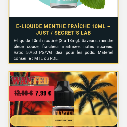
E-LIQUIDE MENTHE FRAÎCHE 10ML –
JUST / SECRET’S LAB
E-liquide 10ml nicotiné (3 à 18mg). Saveurs: menthe
bleue douce, fraîcheur maîtrisée, notes sucrées.
Ratio 50/50 PG/VG idéal pour les pods. Matériel
conseillé : MTL ou RDL.
Le
Le
12,99
€
7,99
€
prix
prix
initial
actuel
était :
est :
OFFRE SPÉCIALE