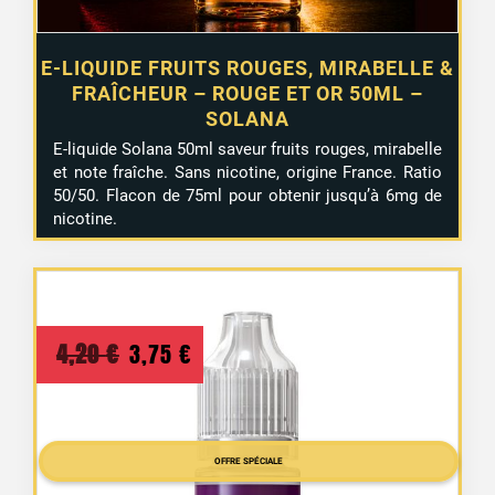
E-LIQUIDE FRUITS ROUGES, MIRABELLE &
FRAÎCHEUR – ROUGE ET OR 50ML –
SOLANA
E-liquide Solana 50ml saveur fruits rouges, mirabelle
et note fraîche. Sans nicotine, origine France. Ratio
50/50. Flacon de 75ml pour obtenir jusqu’à 6mg de
nicotine.
Le
Le
4,20
€
3,75
€
prix
prix
initial
actuel
était :
est :
OFFRE SPÉCIALE