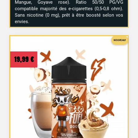
Mangue, Goyave rose). Ratio 50/50 PG/VG
compatible majorité des e-cigarettes (0,5-0,8 ohm).
Sans nicotine (0 mg), prêt à être boosté selon vos
envies.
NOUVEAU!
19,99
€