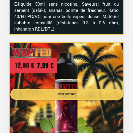
E-liquide 50ml sans nicotine. Saveurs: fruit du
serpent (salak), ananas, pointe de fraîcheur. Ratio
40/60 PG/VG pour une belle vapeur dense. Matériel
subohm conseillé (résistance 0.3 à 0.6 ohm,
inhalation RDL/DTL).
Le
Le
12,99
€
7,99
€
prix
prix
initial
actuel
était :
est :
OFFRE SPÉCIALE
12,99 €.
7,99 €.