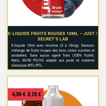
E-LIQUIDE FRUITS ROUGES 10ML – JUST /
SECRET’S LAB
1 avis
E-liquide 10ml avec nicotine (3 à 18mg). Saveurs:
mélange de fruits rouges des bois, notes sucrées et
acidulées. Sans aucun agent frais (100% fruité).
Ratio 50/50 PG/VG adapté aux pods et matériel
classique MTL/RTL.
Le
Le
4,20
€
3,75
€
prix
prix