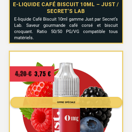
E-LIQUIDE CAFÉ BISCUIT 10ML – JUST /
SECRET’S LAB
E-liquide Café Biscuit 10ml gamme Just par Secret’s
Lab. Saveur gourmande café corsé et biscuit
croquant. Ratio 50/50 PG/VG compatible tous
matériels.
Le
Le
4,20
€
3,75
€
prix
prix
initial
actuel
était :
est :
OFFRE SPÉCIALE
4,20 €.
3,75 €.