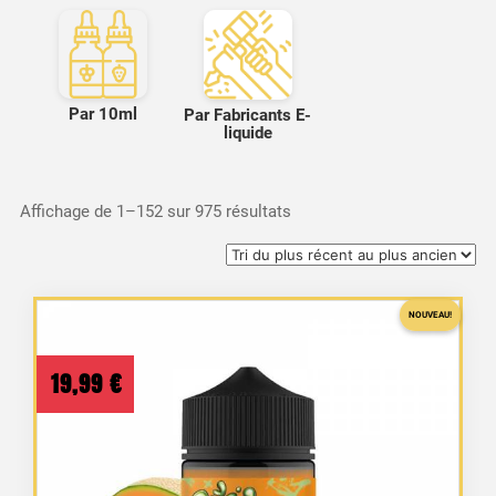
Par 10ml
Par Fabricants E-
liquide
Trié
Affichage de 1–152 sur 975 résultats
du
plus
récent
NOUVEAU!
au
plus
19,99
€
ancien