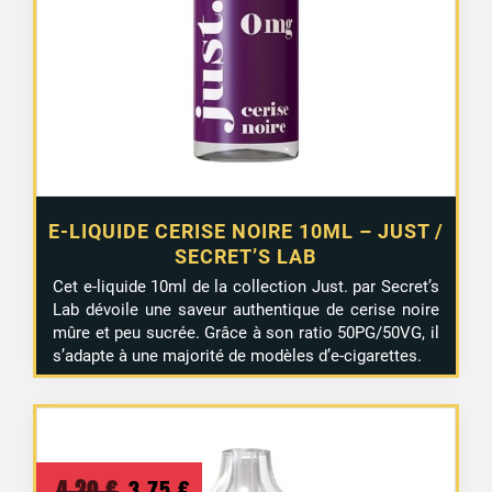
4,20 €.
3,75 €.
E-LIQUIDE CERISE NOIRE 10ML – JUST /
SECRET’S LAB
Cet e-liquide 10ml de la collection Just. par Secret’s
Lab dévoile une saveur authentique de cerise noire
mûre et peu sucrée. Grâce à son ratio 50PG/50VG, il
s’adapte à une majorité de modèles d’e-cigarettes.
Le
Le
4,20
€
3,75
€