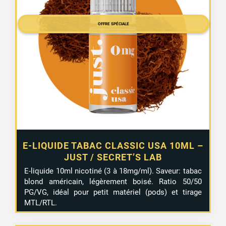
initial
actuel
était :
est :
OFFRE SPÉCIALE
4,20 €.
3,75 €.
E-LIQUIDE TABAC CLASSIC USA 10ML –
JUST / SECRET’S LAB
E-liquide 10ml nicotiné (3 à 18mg/ml). Saveur: tabac
blond américain, légèrement boisé. Ratio 50/50
PG/VG, idéal pour petit matériel (pods) et tirage
MTL/RTL.