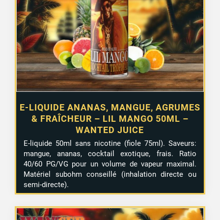
12,99 €.
7,99 €.
E-LIQUIDE ANANAS, MANGUE, AGRUMES
& FRAÎCHEUR – LIL MANGO 50ML –
WANTED JUICE
E-liquide 50ml sans nicotine (fiole 75ml). Saveurs:
mangue, ananas, cocktail exotique, frais. Ratio
40/60 PG/VG pour un volume de vapeur maximal.
Matériel subohm conseillé (inhalation directe ou
semi-directe).