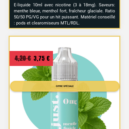
E-liquide 10ml avec nicotine (3 à 18mg). Saveurs:
menthe bleue, menthol fort, fraîcheur glaciale. Ratio
50/50 PG/VG pour un hit puissant. Matériel conseillé
: pods et clearomiseurs MTL/RDL.
Le
Le
4,20
€
3,75
€
prix
prix
initial
actuel
était :
est :
OFFRE SPÉCIALE
4,20 €.
3,75 €.