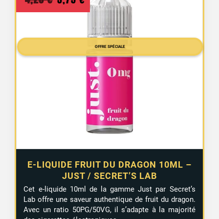
prix
prix
initial
actuel
était :
est :
OFFRE SPÉCIALE
4,20 €.
3,75 €.
E-LIQUIDE FRUIT DU DRAGON 10ML –
JUST / SECRET’S LAB
Cet e-liquide 10ml de la gamme Just par Secret’s
Lab offre une saveur authentique de fruit du dragon.
Avec un ratio 50PG/50VG, il s’adapte à la majorité