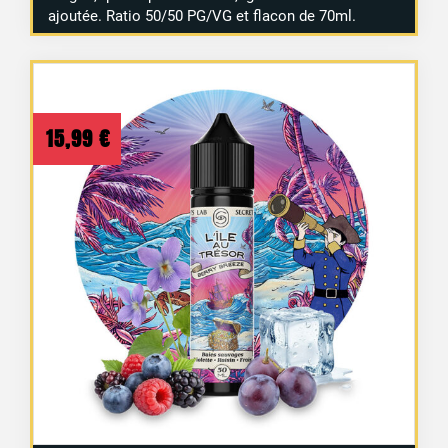
ajoutée. Ratio 50/50 PG/VG et flacon de 70ml.
15,99
€