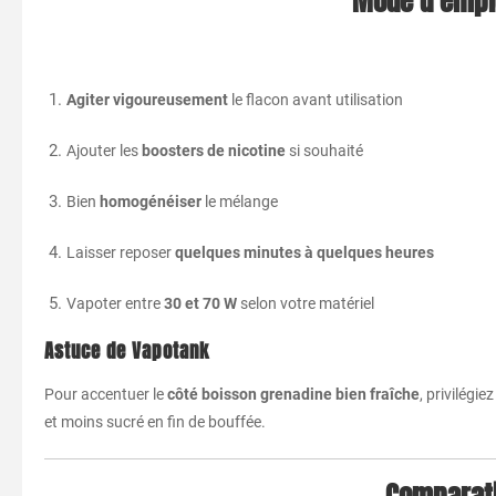
Mode d’emplo
Agiter vigoureusement
le flacon avant utilisation
Ajouter les
boosters de nicotine
si souhaité
Bien
homogénéiser
le mélange
Laisser reposer
quelques minutes à quelques heures
Vapoter entre
30 et 70 W
selon votre matériel
Astuce de Vapotank
Pour accentuer le
côté boisson grenadine bien fraîche
, privilégie
et moins sucré en fin de bouffée.