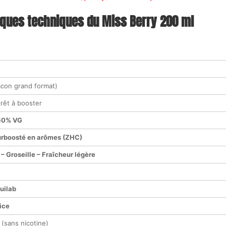
iques techniques du Miss Berry 200 ml
acon grand format)
prêt à booster
60% VG
surboosté en arômes (ZHC)
– Groseille – Fraîcheur légère
uilab
ice
(sans nicotine)