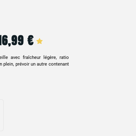
16,99
€
Le
Le
rix
prix
ille avec fraîcheur légère, ratio
nitial
actuel
 plein, prévoir un autre contenant
tait :
est :
19,90 €.
16,99 €.