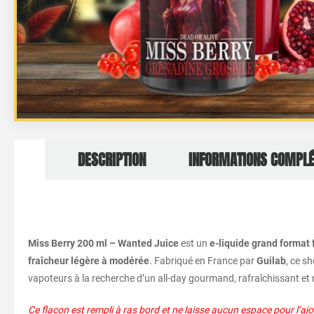
DESCRIPTION
INFORMATIONS COMPL
Miss Berry 200 ml – Wanted Juice
est un
e-liquide grand format 
fraîcheur légère à modérée
. Fabriqué en France par
Guilab
, ce sh
vapoteurs à la recherche d’un all-day gourmand, rafraîchissant et 
Ce flacon est rempli à ras bord et ne laisse aucun espace pour l’a