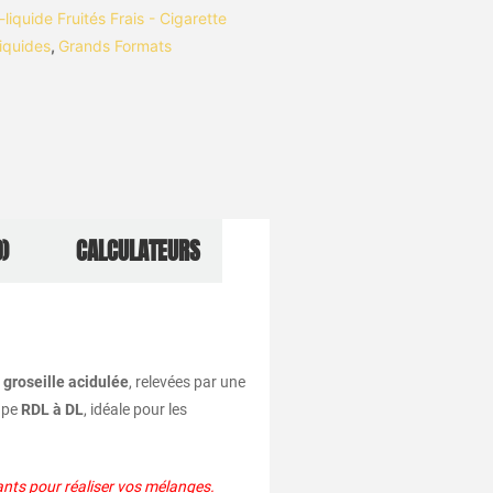
-liquide Fruités Frais - Cigarette
liquides
,
Grands Formats
)
CALCULATEURS
e
groseille acidulée
, relevées par une
ape
RDL à DL
, idéale pour les
ants pour réaliser vos mélanges.