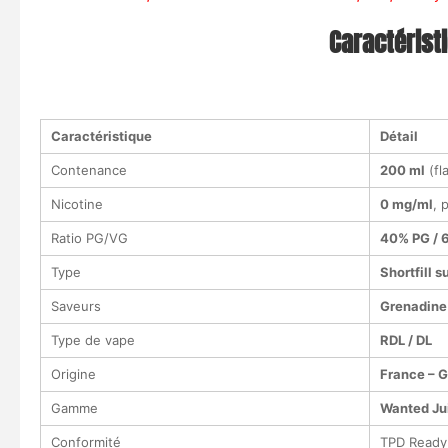
Caractérist
Caractéristique
Détail
Contenance
200 ml
(fl
Nicotine
0 mg/ml
, 
Ratio PG/VG
40% PG / 
Type
Shortfill 
Saveurs
Grenadine 
Type de vape
RDL / DL
Origine
France – G
Gamme
Wanted Ju
Conformité
TPD Ready 