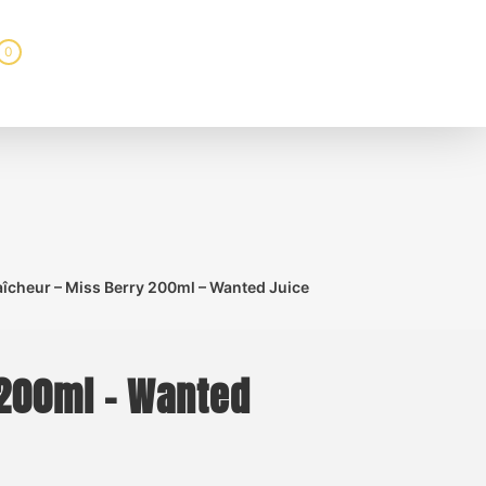
0
raîcheur – Miss Berry 200ml – Wanted Juice
y 200ml – Wanted