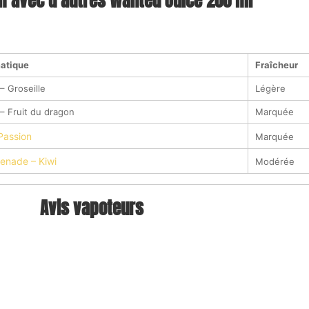
f avec d’autres Wanted Juice 200 ml
matique
Fraîcheur
– Groseille
Légère
– Fruit du dragon
Marquée
Passion
Marquée
renade – Kiwi
Modérée
Avis vapoteurs