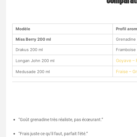
Comparati
Modèle
Profil aro
Miss Berry 200 ml
Grenadine 
Drakus 200 ml
Framboise 
Goyave – 
Longan John 200 ml
Fraise – G
Medusade 200 ml
“Goût grenadine très réaliste, pas écœurant.”
“Frais juste ce qu’il faut, parfait l’été.”