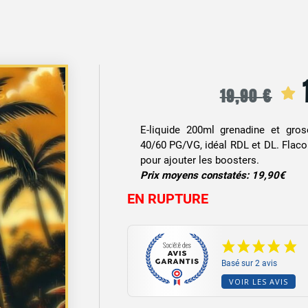
19,90
€
p
E-liquide 200ml grenadine et grose
i
40/60 PG/VG, idéal RDL et DL. Flacon
pour ajouter les boosters.
é
Prix moyens constatés: 19,90€
EN RUPTURE
Basé sur 2 avis
VOIR LES AVIS