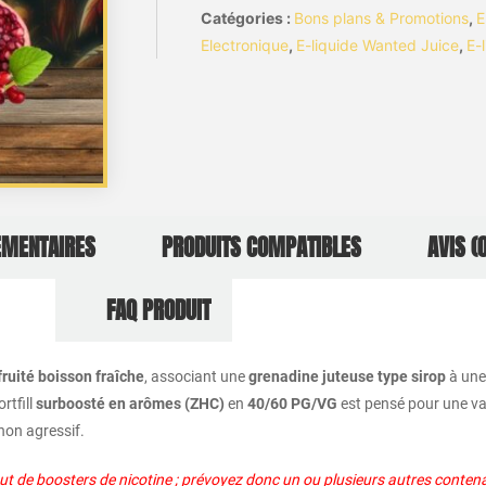
Catégories :
Bons plans & Promotions
,
E
Electronique
,
E-liquide Wanted Juice
,
E-
ÉMENTAIRES
PRODUITS COMPATIBLES
AVIS (0
FAQ PRODUIT
fruité boisson fraîche
, associant une
grenadine juteuse type sirop
à un
ortfill
surboosté en arômes (ZHC)
en
40/60 PG/VG
est pensé pour une v
non agressif.
jout de boosters de nicotine ; prévoyez donc un ou plusieurs autres conten