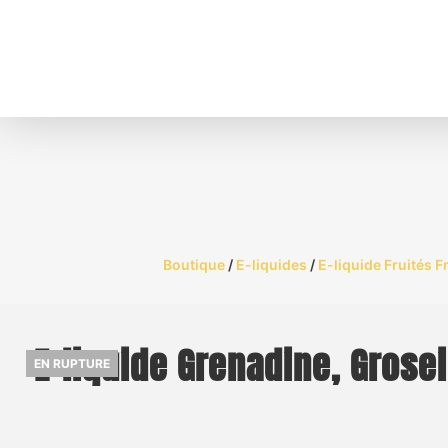
Boutique
/
E-liquides
/
E-liquide Fruités F
E-liquide Grenadine, Grose
EN RUPTURE