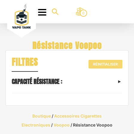
0
Résistance Voopoo
FILTRES
RÉINITIALISER
CAPACITÉ RÉSISTANCE :
Boutique
/
Accessoires Cigarettes
Electroniques
/
Voopoo
/ Résistance Voopoo