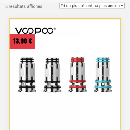
Trié
5 résultats affichés
du
plus
récent
au
13,90
€
plus
ancien