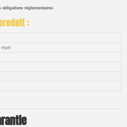
s obligations réglementaires
.
roduit :
 légal)
arantie