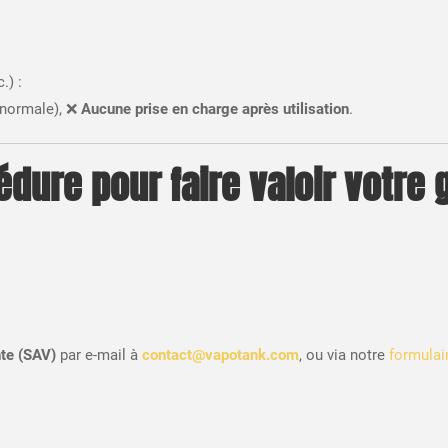
.) :
 normale), ❌
Aucune prise en charge après utilisation
.
édure pour faire valoir votre 
te (SAV)
par e-mail à
contact@vapotank.com
, ou via notre
formulai