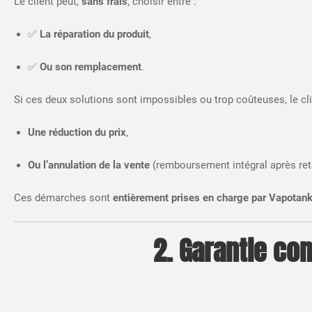
Le client peut,
sans frais
, choisir entre :
✅
La réparation du produit
,
✅
Ou son remplacement
.
Si ces deux solutions sont impossibles ou trop coûteuses, le cl
Une réduction du prix
,
Ou l’annulation de la vente
(remboursement intégral après reto
Ces démarches sont
entièrement prises en charge par Vapotan
2. Garantie co