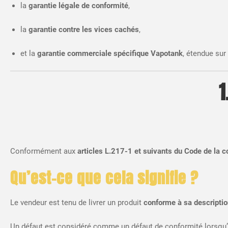
la
garantie légale de conformité
,
la
garantie contre les vices cachés
,
et la
garantie commerciale spécifique Vapotank
, étendue sur
1
Conformément aux
articles L.217-1 et suivants du Code de la
Qu’est-ce que cela signifie ?
Le vendeur est tenu de livrer un produit
conforme à sa descripti
Un défaut est considéré comme un défaut de conformité lorsqu’i