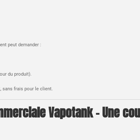
ient peut demander :
ur du produit).
k
, sans frais pour le client.
mmerciale Vapotank – Une cou