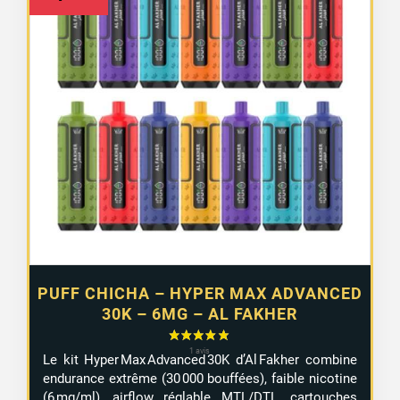
PUFF CHICHA – HYPER MAX ADVANCED
30K – 6MG – AL FAKHER
Le kit Hyper Max Advanced 30K d’Al Fakher combine
endurance extrême (30 000 bouffées), faible nicotine
(6 mg/ml), airflow réglable MTL/DTL, cartouches