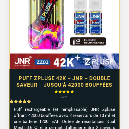
PUFF ZPLUSE 42K – JNR – DOUBLE
SAVEUR – JUSQU’À 42000 BOUFFÉES
Note
Puff rechargeable (et remplissable) JNR Zpluse
5.00
offrant 42000 bouffées avec 2 réservoirs de 10 ml et
sur 5
une batterie 1200 mAh. Dotée de résistances Dual
Mesh 0.6 Ω, elle permet d’alterner entre 2 saveurs