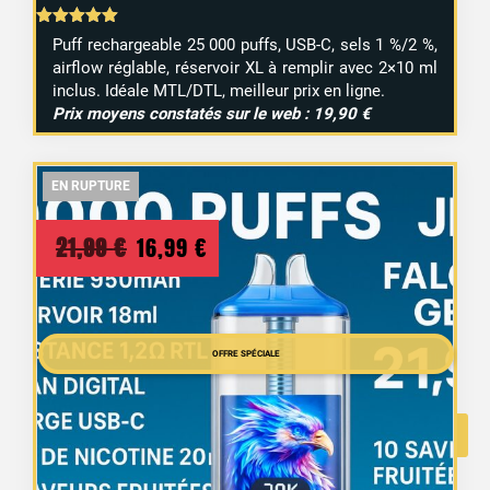
Note
Puff rechargeable 25 000 puffs, USB-C, sels 1 %/2 %,
5.00
airflow réglable, réservoir XL à remplir avec 2×10 ml
sur 5
inclus. Idéale MTL/DTL, meilleur prix en ligne.
Prix moyens constatés sur le web : 19,90 €
EN RUPTURE
EN RUPTURE
EN RUPTURE
Le
Le
21,99
€
16,99
€
prix
prix
initial
actuel
était :
OFFRE SPÉCIALE
est :
21,99 €.
16,99 €.