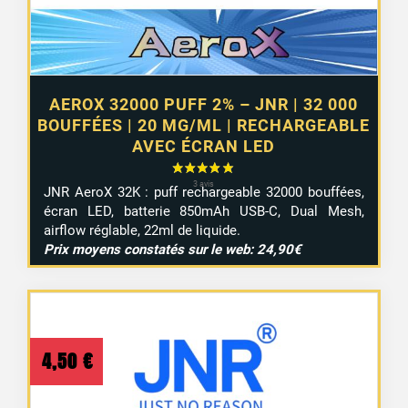
AEROX 32000 PUFF 2% – JNR | 32 000
BOUFFÉES | 20 MG/ML | RECHARGEABLE
AVEC ÉCRAN LED
1 avis
JNR AeroX 32K : puff rechargeable 32000 bouffées,
écran LED, batterie 850mAh USB-C, Dual Mesh,
airflow réglable, 22ml de liquide.
Prix moyens constatés sur le web: 24,90€
4,50
€