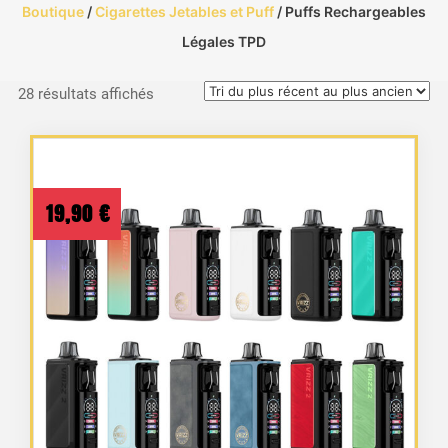
Boutique
/
Cigarettes Jetables et Puff
/ Puffs Rechargeables
Légales TPD
Trié
28 résultats affichés
du
plus
récent
au
19,90
€
plus
ancien