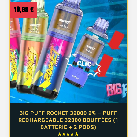
18,99
€
BIG PUFF ROCKET 32000 2% – PUFF
RECHARGEABLE 32000 BOUFFÉES (1
BATTERIE + 2 PODS)