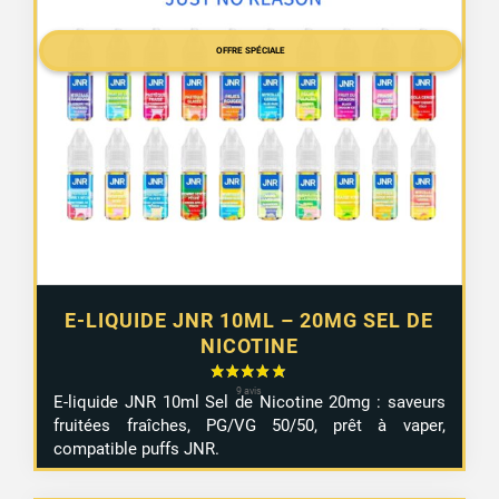
OFFRE SPÉCIALE
E-LIQUIDE JNR 10ML – 20MG SEL DE
NICOTINE
E-
liquide
JNR
10ml
Sel
de
Nicotine
20mg :
saveurs
fruitées
fraîches,
PG/
VG
50/
50,
prêt
à
vaper,
compatible
puffs JNR
.