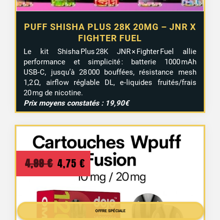
PUFF SHISHA PLUS 28K 20MG – JNR X
FIGHTER FUEL
Le kit Shisha Plus 28K JNR × Fighter Fuel allie
performance et simplicité : batterie 1000 mAh
USB‑C, jusqu’à 28 000 bouffées, résistance mesh
1,2 Ω, airflow réglable DL, e‑liquides fruités/frais
20 mg de nicotine.
Prix moyens constatés : 19,90€
Le
Le
4,99
€
4,75
€
prix
prix
initial
actuel
était :
est :
OFFRE SPÉCIALE