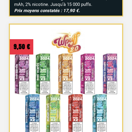
mAh, 2% nicotine. Jusqu’à 15 000 puffs.
Prix moyens constatés : 17,90 €.
9,50
€
2 avis