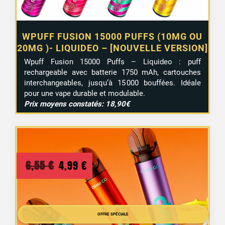
WPUFF FUSION 15000 PUFFS (10MG OU
20MG )- LIQUIDEO – [NOUVELLE VERSION]
Wpuff Fusion 15000 Puffs – Liquideo : puff
rechargeable avec batterie 1750 mAh, cartouches
interchangeables, jusqu’à 15 000 bouffées. Idéale
pour une vape durable et modulable.
Prix moyens constatés: 18,90€
Le
Le
6,55
€
4,99
€
prix
prix
initial
actuel
était :
est :
OFFRE SPÉCIALE