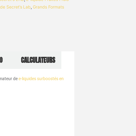
ide Secret’s Lab
,
Grands Formats
)
CALCULATEURS
amateur de
e-liquides surboostés en