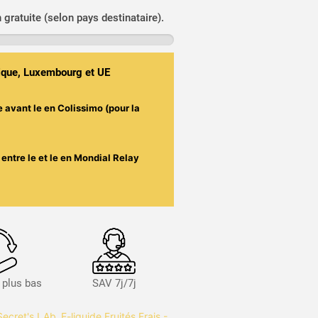
n gratuite (selon pays destinataire).
gique, Luxembourg et UE
e avant le
en Colissimo (pour la
entre le
et le
en Mondial Relay
s plus bas
SAV 7j/7j
Secret's LAb
,
E-liquide Fruités Frais -