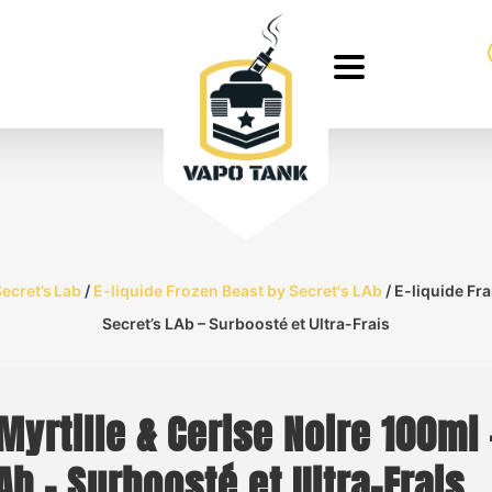
Secret’s Lab
/
E-liquide Frozen Beast by Secret's LAb
/ E-liquide Fr
Secret’s LAb – Surboosté et Ultra-Frais
Myrtille & Cerise Noire 100ml 
Ab – Surboosté et Ultra-Frais