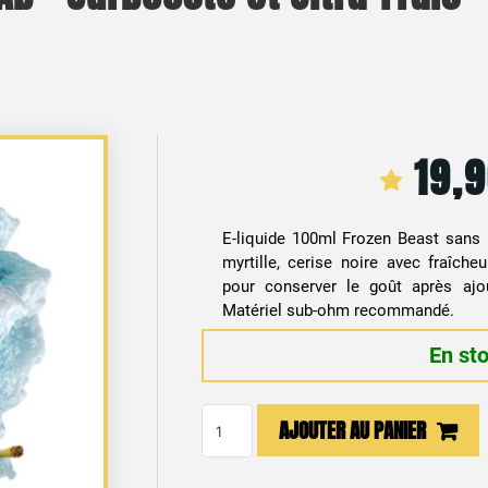
19,
E-liquide 100ml Frozen Beast sans 
myrtille, cerise noire avec fraîche
pour conserver le goût après ajo
Matériel sub-ohm recommandé.
En st
quantité
AJOUTER AU PANIER
de
E-