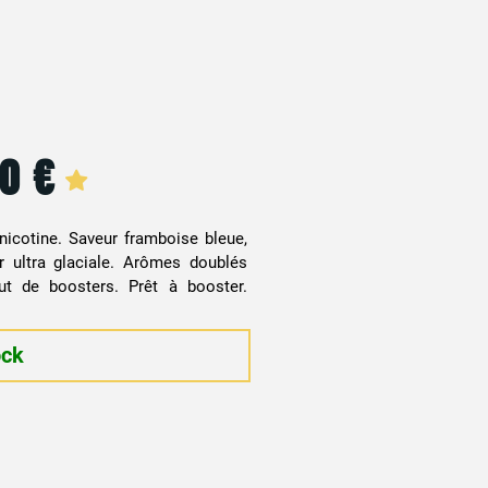
90
€
nicotine. Saveur framboise bleue,
ur ultra glaciale. Arômes doublés
ut de boosters. Prêt à booster.
ock