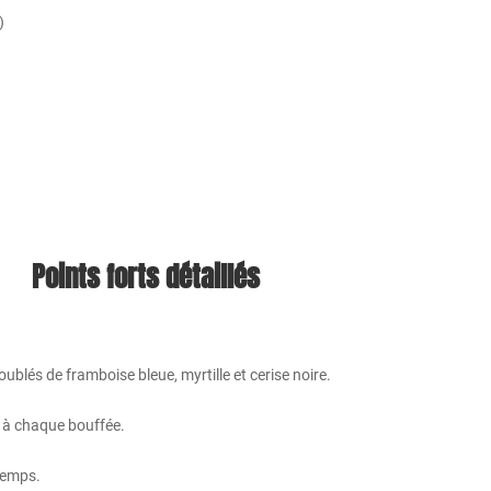
)
Points forts détaillés
blés de framboise bleue, myrtille et cerise noire.
nt à chaque bouffée.
temps.