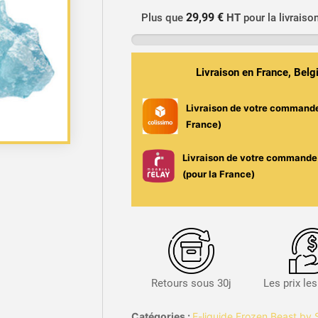
liquide
29,99 €
Plus que
HT
pour la livraiso
Framboise
Bleue,
Myrtille
Livraison en France, Bel
&
Cerise
Livraison de votre command
Noire
France)
100ml
-
Livraison de votre commande 
Frozen
(pour la France)
Beast
/
Secret's
LAb
-
Surboosté
Retours sous 30j
Les prix le
et
Ultra-
Catégories :
E-liquide Frozen Beast by 