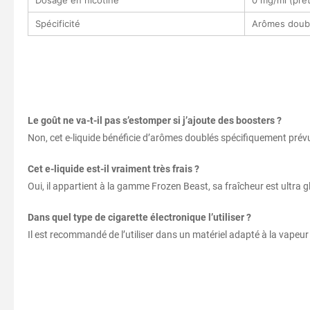
Dosage en nicotine
0 mg/ml (prêt
Spécificité
Arômes doub
Le goût ne va-t-il pas s’estomper si j’ajoute des boosters ?
Non, cet e-liquide bénéficie d’arômes doublés spécifiquement prévus
Cet e-liquide est-il vraiment très frais ?
Oui, il appartient à la gamme Frozen Beast, sa fraîcheur est ultra g
Dans quel type de cigarette électronique l’utiliser ?
Il est recommandé de l’utiliser dans un matériel adapté à la vapeu