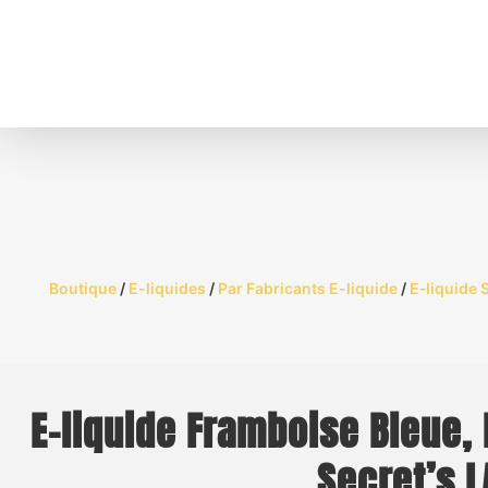
Boutique
/
E-liquides
/
Par Fabricants E-liquide
/
E‑liquide 
E-liquide Framboise Bleue, 
Secret’s L