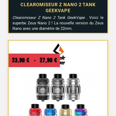
CLEAROMISEUR Z NANO 2 TANK
GEEKVAPE
8 avis
Clearomiseur Z Nano 2 Tank GeekVape
. Voici le
superbe Zeus Nano 2 ! La nouvelle version du Zeus
Nano avec une diamètre de 22mm.
Plage
23,90
€
–
27,90
€
de
prix :
23,90 €
à
27,90 €