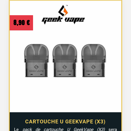
8,90
€
CARTOUCHE U GEEKVAPE (X3)
Le
pack de cartouche U GeekVape (X3)
sera