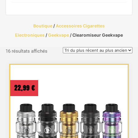
Boutique
/
Accessoires Cigarettes
Electroniques
/
Geekvape
/ Clearomiseur Geekvape
Trié
16 résultats affichés
du
plus
récent
au
22,99
€
plus
ancien