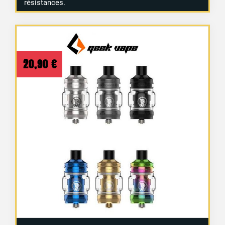
résistances.
20,90
€