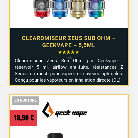
CLEAROMISEUR ZEUS SUB OHM –
GEEKVAPE – 5,5ML
Clearomiseur Zeus Sub Ohm par Geekvape :
réservoir 5 ml, airflow anti-fuite, résistances Z
Series en mesh pour vapeur et saveurs optimales.
Conçu pour les vapoteurs en inhalation directe (DL).
EN RUPTURE
EN RUPTURE
EN RUPTURE
10,90
€