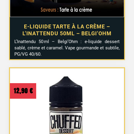
E-LIQUIDE TARTE À LA CRÈME –
L’INATTENDU 50ML – BELGI’OHM
L’Inattendu 50 ml – Belgi’Ohm : e-liquide dessert
sablé, crème et caramel. Vape gourmande et subtile,
PG/VG 40/60.
12,90
€