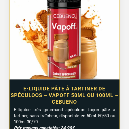
de
prix :
16,90 €
à
19,90 €
E-LIQUIDE PÂTE À TARTINER DE
SPÉCULOOS – VAPOFF 50ML OU 100ML –
CEBUENO
E-liquide très gourmand spéculoos façon pâte à
tartiner, sans fraîcheur, disponible en 50ml 50/50 ou
100ml 30/70.
Prix moyens constatés: 24,90€