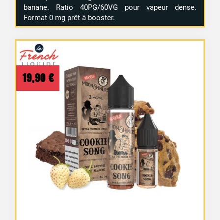
banane. Ratio 40PG/60VG pour vapeur dense.
Format 0 mg prêt à booster.
19,90
€