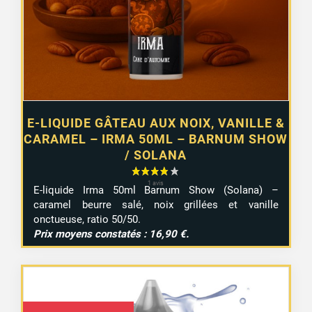
1 avis
E-LIQUIDE GÂTEAU AUX NOIX, VANILLE &
CARAMEL – IRMA 50ML – BARNUM SHOW
/ SOLANA
E-liquide Irma 50ml Barnum Show (Solana) –
caramel beurre salé, noix grillées et vanille
onctueuse, ratio 50/50.
Prix moyens constatés : 16,90 €.