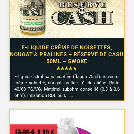
E-LIQUIDE CRÈME DE NOISETTES,
NOUGAT & PRALINES – RÉSERVE DE CASH
50ML – SWOKE
E-liquide 50ml sans nicotine (flacon 75ml). Saveurs:
crème noisette, nougat, praline, fût de chêne. Ratio
40/60 PG/VG. Matériel subohm conseillé (0.3 à 0.6
ohm). Inhalation RDL ou DTL.
Le
Le
13,99
€
9,99
€