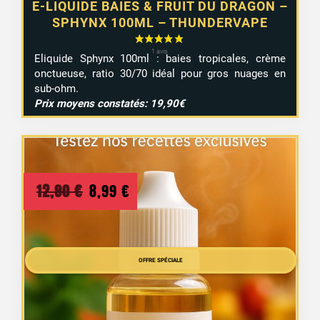
E-LIQUIDE BAIES & FRUIT DU DRAGON –
SPHYNX 100ML – THUNDERVAPE
Eliquide Sphynx 100ml : baies tropicales, crème
onctueuse, ratio 30/70 idéal pour gros nuages en
sub-ohm.
Prix moyens constatés: 19,90€
Le
Le
12,90
€
8,99
€
prix
prix
initial
actuel
était :
est :
OFFRE SPÉCIALE
12,90 €.
8,99 €.