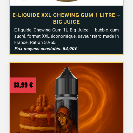
E-LIQUIDE XXL CHEWING GUM 1 LITRE –
BIG JUICE
E-liquide Chewing Gum 1L Big Juice – bubble gum
sucré, format XXL économique, saveur rétro made in
France. Ration 50/50.
Prix moyens constatés: 54,90€
13,99
€