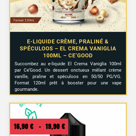
E-LIQUIDE CRÈME, PRALINÉ &
SPÉCULOOS – EL CREMA VANIGLIA
100ML – CE’GOOD
Succombez au e-liquide El Crema Vaniglia 100ml
par Ce’Good. Un dessert onctueux mêlant crème
vanille, praline et spéculoos en 50/50 PG/VG.
Format 120ml prêt à booster pour une vape
gourmande.
Plage
16,90
€
–
19,90
€