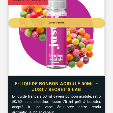
prix
prix
initial
actuel
était :
est :
OFFRE SPÉCIALE
13,99 €.
9,99 €.
E-LIQUIDE BONBON ACIDULÉ 50ML –
JUST / SECRET’S LAB
E-liquide français 50 ml saveur bonbon acidulé, ratio
50/50, sans nicotine, flacon 75 ml prêt à booster,
adapté à une vape équilibrée entre rendu
aromatique, hit et vapeur.