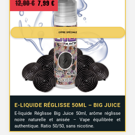
Le
Le
12,90
€
7,99
€
prix
prix
initial
actuel
était :
est :
OFFRE SPÉCIALE
12,90 €.
7,99 €.
E-LIQUIDE RÉGLISSE 50ML – BIG JUICE
E-liquide Réglisse Big Juice 50ml, arôme réglisse
noire naturelle et anisée – Vape équilibrée et
authentique. Ratio 50/50, sans nicotine.