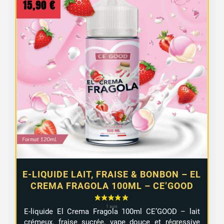
15,90
€
1 avis
E-LIQUIDE LAIT, FRAISE & BONBON – EL
CREMA FRAGOLA 100ML – CE’GOOD
E-liquide El Crema Fragola 100ml CE’GOOD – lait
crémeux, fraise sucrée, vape douce et régressive