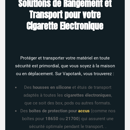
Solutions de Rangement et
Transport pour votre
Cigarette Electronique
Protéger et transporter votre matériel en toute
sécurité est primordial, que vous soyez à la maison
ou en déplacement. Sur Vapotank, vous trouverez :
Des
housses en silicone
et étuis de transport
16 avis
adaptés à toutes les
cigarettes électroniques
,
que ce soit des box, pods ou autres formats.
Des
boîtes de protection pour
accus
(comme nos
boîtes pour
18650
ou
21700
) qui assurent une
sécurité optimale pendant le transport. .