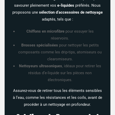
savourer pleinement vos
e-liquides
préférés. Nous
proposons une
sélection d’accessoires de nettoyage
adaptés, tels que :
Chiffons en microfibre
pour essuyer les
réservoirs.
Brosses spécialisées
pour nettoyer les petits
composants comme les drip-tips, atomiseurs ou
clearomiseurs.
Nettoyeurs ultrasoniques
, idéaux pour retirer les
résidus d’e-liquide sur les pièces non
électroniques.
Assurez-vous de retirer tous les éléments sensibles
à l’eau, comme les résistances et les coils, avant de
procéder à un nettoyage en profondeur.