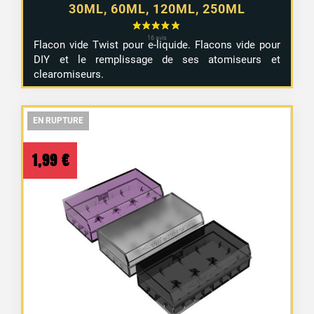
30ML, 60ML, 120ML, 250ML
Flacon vide Twist pour e-liquide. Flacons vide pour
DIY et le remplissage de ses atomiseurs et
clearomiseurs.
EN RUPTURE
EN RUPTURE
EN RUPTURE
1,99
€