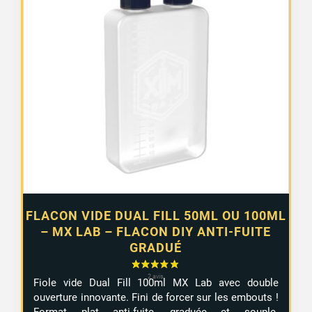
de
ancien
prix :
5,55 €
à
6,55 €
FLACON VIDE DUAL FILL 50ML OU 100ML
– MX LAB – FLACON DIY ANTI-FUITE
GRADUÉ
Fiole vide Dual Fill 100ml MX Lab avec double
ouverture innovante. Fini de forcer sur les embouts !