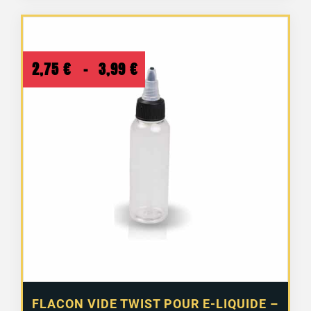
Plage
2,75
€
–
3,99
€
de
prix :
2,75 €
à
3,99 €
FLACON VIDE TWIST POUR E-LIQUIDE –