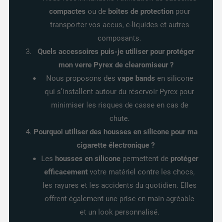
compactes
ou de
boîtes de protection
pour
transporter vos accus, e-liquides et autres
composants.
Quels accessoires puis-je utiliser pour protéger
mon verre Pyrex de clearomiseur ?
Nous proposons des
vape bands
en silicone
qui s’installent autour du réservoir Pyrex pour
minimiser les risques de casse en cas de
chute.
Pourquoi utiliser des housses en silicone pour ma
cigarette électronique ?
Les
housses en silicone
permettent de
protéger
efficacement
votre matériel contre les chocs,
les rayures et les accidents du quotidien. Elles
offrent également une prise en main agréable
et un look personnalisé.