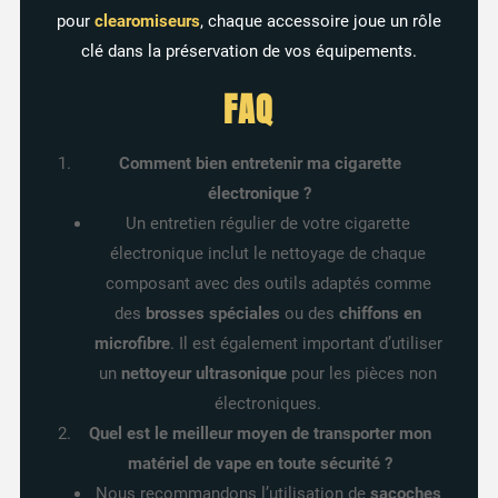
pour
clearomiseurs
, chaque accessoire joue un rôle
clé dans la préservation de vos équipements.
FAQ
Comment bien entretenir ma cigarette
électronique ?
Un entretien régulier de votre cigarette
électronique inclut le nettoyage de chaque
composant avec des outils adaptés comme
des
brosses spéciales
ou des
chiffons en
microfibre
. Il est également important d’utiliser
un
nettoyeur ultrasonique
pour les pièces non
électroniques.
Quel est le meilleur moyen de transporter mon
matériel de vape en toute sécurité ?
Nous recommandons l’utilisation de
sacoches