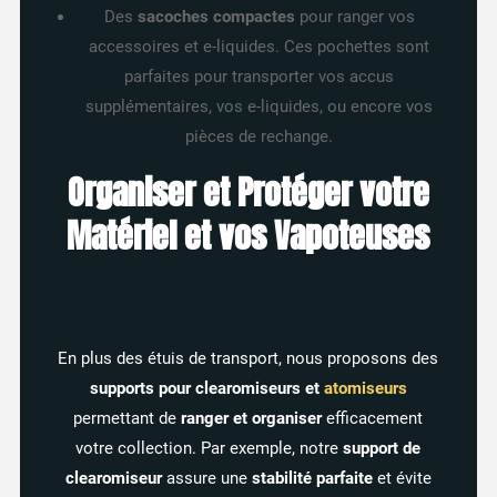
Des
sacoches compactes
pour ranger vos
accessoires et e-liquides. Ces pochettes sont
parfaites pour transporter vos accus
supplémentaires, vos e-liquides, ou encore vos
pièces de rechange.
Organiser et Protéger votre
Matériel et vos Vapoteuses
En plus des étuis de transport, nous proposons des
supports pour clearomiseurs et
atomiseurs
permettant de
ranger et organiser
efficacement
votre collection. Par exemple, notre
support de
clearomiseur
assure une
stabilité parfaite
et évite