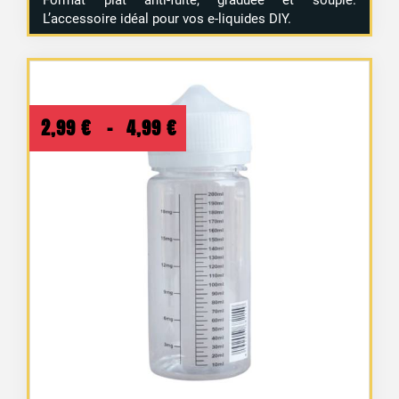
Format plat anti-fuite, graduée et souple.
L’accessoire idéal pour vos e-liquides DIY.
Plage
2,99
€
–
4,99
€
de
prix :
2,99 €
à
4,99 €