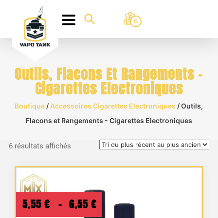
0
Outils, Flacons Et Rangements -
Cigarettes Electroniques
Boutique
/
Accessoires Cigarettes Electroniques
/ Outils,
Flacons et Rangements - Cigarettes Electroniques
Trié
6 résultats affichés
du
plus
récent
au
Plage
5,55
€
–
6,55
€
plus