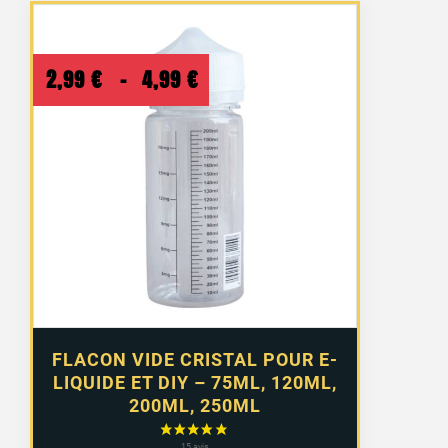
Plage
2,99
€
–
4,99
€
de
prix :
2,99 €
à
4,99 €
FLACON VIDE CRISTAL POUR E-
LIQUIDE ET DIY – 75ML, 120ML,
200ML, 250ML