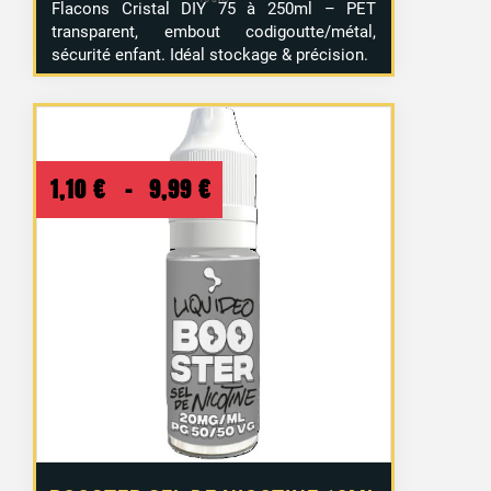
Flacons Cristal DIY 75 à 250ml – PET
transparent, embout codigoutte/métal,
sécurité enfant. Idéal stockage & précision.
Plage
1,10
€
–
9,99
€
de
prix :
1,10 €
à
9,99 €