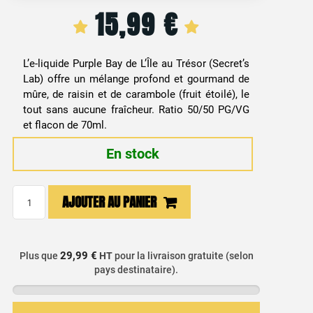
15,99
€
L’e-liquide Purple Bay de L’Île au Trésor (Secret’s
Lab) offre un mélange profond et gourmand de
mûre, de raisin et de carambole (fruit étoilé), le
tout sans aucune fraîcheur. Ratio 50/50 PG/VG
et flacon de 70ml.
En stock
quantité
AJOUTER AU PANIER
de
E-
liquide
29,99 €
Plus que
HT
pour la livraison gratuite (selon
Mûre,
pays destinataire).
Raisin
&