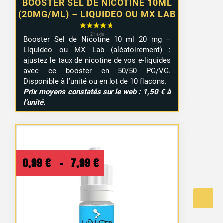
BOOSTER SEL DE NICOTINE 10ML
(20MG/ML) – LIQUIDEO OU MX LAB
Booster Sel de Nicotine 10 ml 20 mg –
Liquideo ou MX Lab (aléatoirement) :
ajustez le taux de nicotine de vos e-liquides
avec ce booster en 50/50 PG/VG.
Disponible à l’unité ou en lot de 10 flacons.
Prix moyens constatés sur le web : 1,50 € à
l’unité.
Plage
0,99
€
–
7,99
€
de
prix :
0,99 €