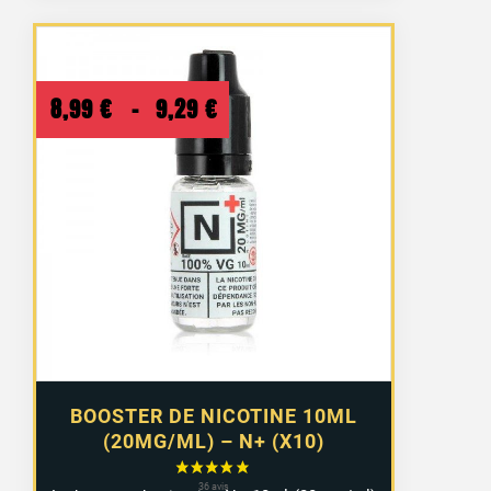
Plage
8,99
€
–
9,29
€
de
prix :
8,99 €
à
9,29 €
BOOSTER DE NICOTINE 10ML
(20MG/ML) – N+ (X10)