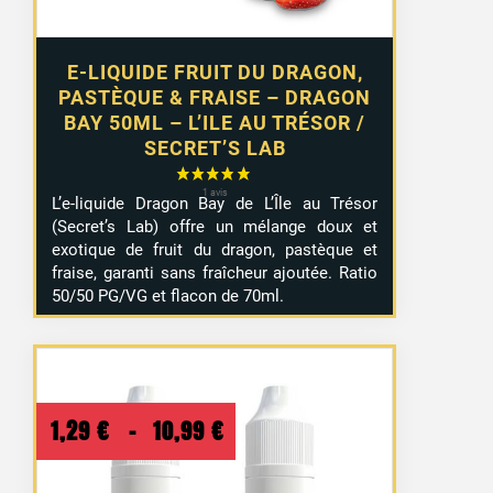
E-LIQUIDE FRUIT DU DRAGON,
PASTÈQUE & FRAISE – DRAGON
BAY 50ML – L’ILE AU TRÉSOR /
SECRET’S LAB
L’e-liquide Dragon Bay de L’Île au Trésor
(Secret’s Lab) offre un mélange doux et
exotique de fruit du dragon, pastèque et
fraise, garanti sans fraîcheur ajoutée. Ratio
50/50 PG/VG et flacon de 70ml.
Plage
1,29
€
–
10,99
€
de