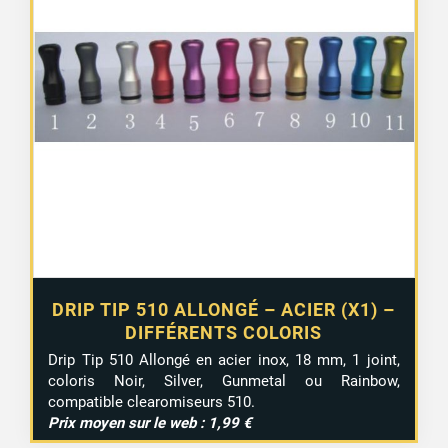
ancien
DRIP TIP 510 ALLONGÉ – ACIER (X1) –
DIFFÉRENTS COLORIS
Drip Tip 510 Allongé en acier inox, 18 mm, 1 joint,
coloris Noir, Silver, Gunmetal ou Rainbow,
compatible clearomiseurs 510.
Prix moyen sur le web : 1,99 €