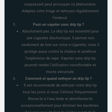
surpuissant peut provoquer ce phénomène.
Adaptez votre tirage et nettoyez régulièrement
l’embout.
Peut-on vapoter sans drip tip ?
Absolument pas. Le drip tip est essentiel pour
une cigarette électronique. Il permet non
seulement de tirer sur votre e-cigarette, mais il
protège aussi contre la chaleur et améliore
l’expérience de vape. Vapoter sans drip tip
pourrait rendre l’utilisation inconfortable et
moins sécurisée.
Comment et quand nettoyer un drip tip ?
Il est recommandé de nettoyer votre drip tip
tous les jours si vous l’utilisez fréquemment.
Rincez-le à l’eau tiède et désinfectez-le
occasionnellement pour éliminer les bactéries.