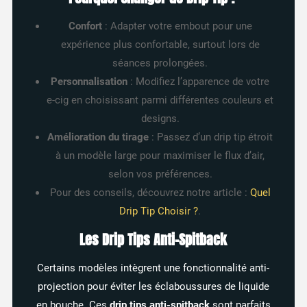
Confort
: Adapter votre embout pour une
expérience plus confortable, surtout lors de
séances prolongées.
Personnalisation
: Modifiez l’apparence de votre
e-cig en choisissant parmi différentes couleurs et
designs.
Amélioration du tirage
: Passez d’un drip tip étroit
à un modèle large pour maximiser le flux d’air,
selon vos préférences.
Pour des conseils, découvrez notre article :
Quel
Drip Tip Choisir ?
.
Les Drip Tips Anti-Spitback
Certains modèles intègrent une fonctionnalité anti-
projection pour éviter les éclaboussures de liquide
en bouche. Ces
drip tips anti-spitback
sont parfaits