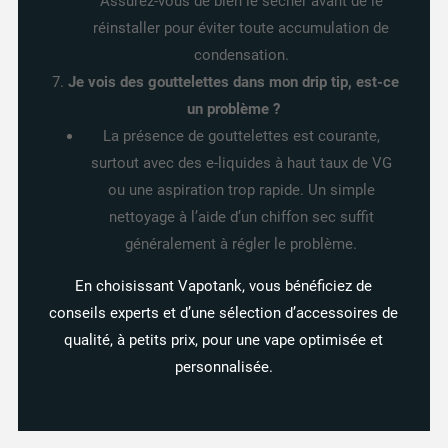
Assurez-vous de bien le sécher avant de le
réinstaller pour éviter toute accumulation de
condensation.
Je vois des gouttelettes dans mon drip tip, est-ce
un problème ?
La présence de gouttelettes est courante,
surtout avec des e-liquides à haut taux de VG
ou une aspiration trop rapide. Un simple
nettoyage à l’aide d’un chiffon sec suffit
généralement à régler le problème.
En choisissant Vapotank, vous bénéficiez de
conseils experts et d’une sélection d’accessoires de
qualité, à petits prix, pour une vape optimisée et
personnalisée.