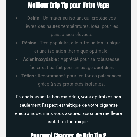
Meilleur Drip Tip pour Votre Vape
Delrin
: Un matériau isolant qui protège vos
lèvres des hautes températures, idéal pour les
puissances élevées.
Résine
: Très populaire, elle offre un look unique
et une isolation thermique optimale.
Acier Inoxydable
: Apprécié pour sa robustesse,
l’acier est parfait pour un usage quotidien.
Téflon
: Recommandé pour les fortes puissances
grâce à ses propriétés isolantes.
En choisissant le bon matériau, vous optimisez non
seulement l’aspect esthétique de votre cigarette
électronique, mais vous assurez aussi une meilleure
isolation thermique.
Pourquoi Changer de Drip Tip ?