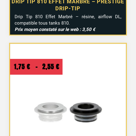
DRIP TIP 810 EFFET MARBRÉ – PRESTIGE
DRIP-TIP
Drip Tip 810 Effet Marbré – résine, airflow DL,
compatible tous tanks 810.
Prix moyen constaté sur le web : 3,50 €
Plage
1,75
€
–
2,55
€
de
prix :
1,75 €
à
2,55 €