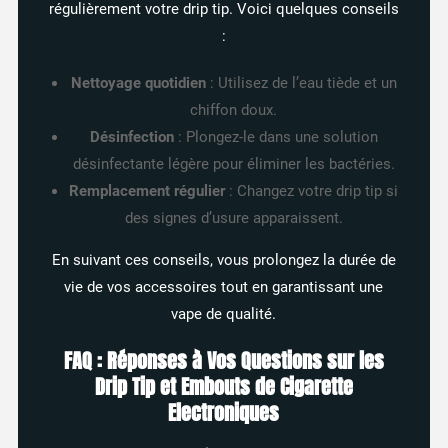
régulièrement votre drip tip. Voici quelques conseils
:
Nettoyage quotidien
: Utilisez de l’eau tiède et un
chiffon doux.
Désinfection
: Plongez-le dans une solution
désinfectante légère pour éliminer les bactéries.
Remplacement régulier
: Changez votre drip tip si
des signes d’usure apparaissent.
En suivant ces conseils, vous prolongez la durée de
vie de vos accessoires tout en garantissant une
vape de qualité.
FAQ : Réponses à Vos Questions sur les
Drip Tip et Embouts de Cigarette
Electroniques