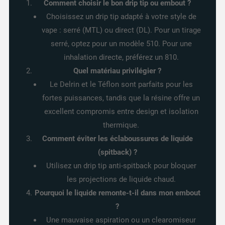
Comment choisir le bon drip tip ou embout ?
Choisissez un drip tip adapté à votre style de
vape : serré (MTL) ou direct (DL). Pour un tirage
serré, optez pour un modèle 510. Pour une
inhalation directe, préférez un 810.
Quel matériau privilégier ?
Le Delrin et le Téflon sont parfaits pour les
fortes puissances, tandis que la résine offre un
excellent compromis entre design et isolation
thermique.
Comment éviter les éclaboussures de liquide
(spitback) ?
Utilisez un drip tip anti-spitback pour bloquer
les projections de liquide chaud.
Pourquoi le liquide remonte-t-il dans mon embout
?
Une mauvaise aspiration ou un clearomiseur