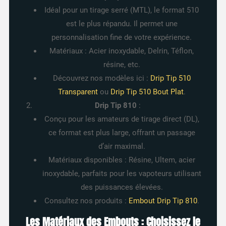
Idéal pour un tirage serré (MTL), le format 510
est le plus répandu. Il permet une
personnalisation fine de votre expérience.
Matériaux : Acier inoxydable, Delrin, Téflon,
résine, etc.
Découvrez nos modèles ici :
Drip Tip 510
Transparent
ou
Drip Tip 510 Bout Plat
.
Drip Tip 810
:
Conçu pour les amateurs de tirage direct (DL),
ce format est plus large, offrant un passage
d’air maximal.
Matériaux disponibles : Résine, Ultem, acier
inoxydable, parfaits pour les vapoteurs utilisant
des puissances élevées.
Consultez nos produits :
Embout Drip Tip 810
.
Les Matériaux des Embouts : Choisissez le