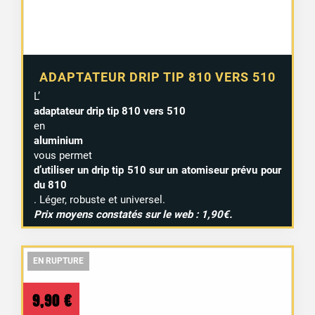
ADAPTATEUR DRIP TIP 810 VERS 510
L’
adaptateur drip tip 810 vers 510
en
aluminium
vous permet
d’utiliser un drip tip 510 sur un atomiseur prévu pour
du 810
. Léger, robuste et universel.
Prix moyens constatés sur le web : 1,90€.
EN RUPTURE
EN RUPTURE
EN RUPTURE
9,90
€