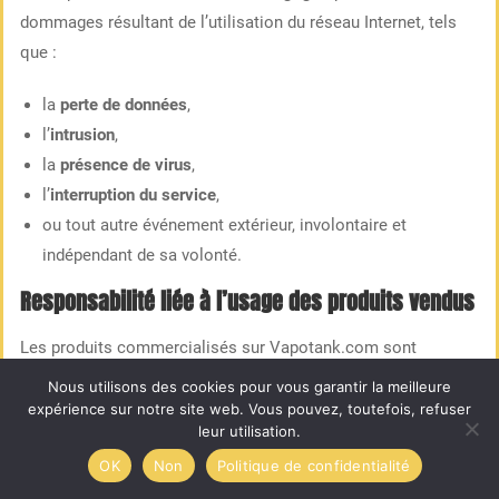
dommages résultant de l’utilisation du réseau Internet, tels
que :
la
perte de données
,
l’
intrusion
,
la
présence de virus
,
l’
interruption du service
,
ou tout autre événement extérieur, involontaire et
indépendant de sa volonté.
Responsabilité liée à l’usage des produits vendus
Les produits commercialisés sur Vapotank.com sont
exclusivement destinés à la
reproduction de l’inhalation de
Nous utilisons des cookies pour vous garantir la meilleure
vapeur
, et non de fumée.
expérience sur notre site web. Vous pouvez, toutefois, refuser
leur utilisation.
Certains d’entre eux contiennent des substances telles que :
9.8
/10
OK
Non
Politique de confidentialité
1595 AVIS
du
Propylène Glycol (PG)
,