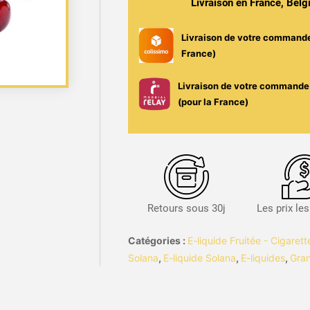
Livraison en France, Bel
Pur
Fruit
Livraison de votre command
/
France)
Solana
Livraison de votre commande 
(pour la France)
Retours sous 30j
Les prix le
Catégories :
E-liquide Fruitée - Cigaret
Solana
,
E-liquide Solana
,
E-liquides
,
Gra