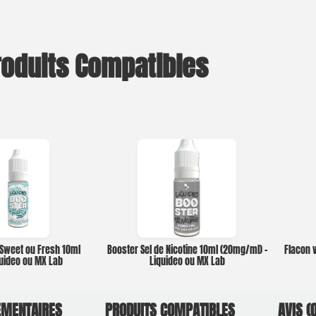
roduits Compatibles
 Sweet ou Fresh 10ml
Booster Sel de Nicotine 10ml (20mg/ml) –
Flacon v
quideo ou MX Lab
Liquideo ou MX Lab
ÉMENTAIRES
PRODUITS COMPATIBLES
AVIS (0