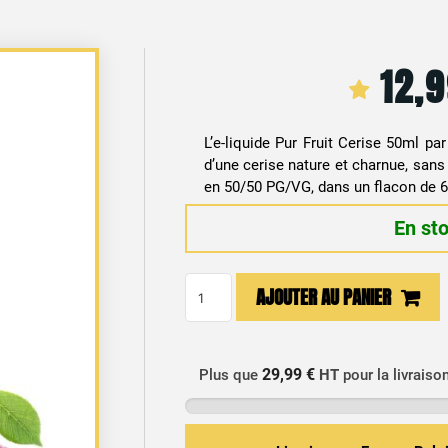
12,
L’e-liquide Pur Fruit Cerise 50ml pa
d’une cerise nature et charnue, sans
en 50/50 PG/VG, dans un flacon de 
En st
quantité
AJOUTER AU PANIER
de
E-
liquide
29,99 €
Plus que
HT
pour la livraiso
Cerise
50ml
-