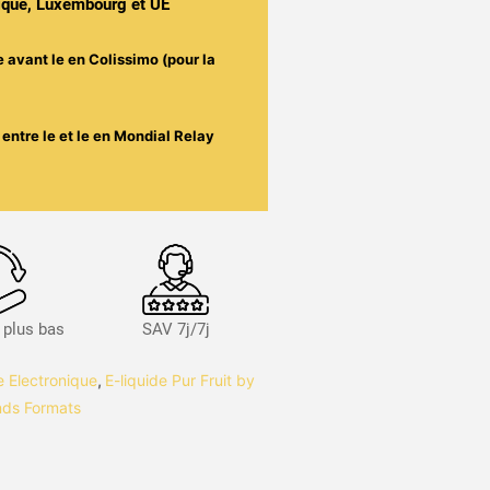
gique, Luxembourg et UE
e avant le
en Colissimo (pour la
entre le
et le
en Mondial Relay
s plus bas
SAV 7j/7j
te Electronique
,
E-liquide Pur Fruit by
nds Formats