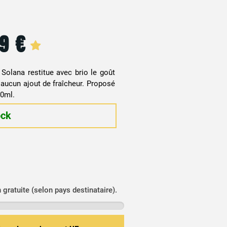
99
€
r Solana restitue avec brio le goût
 aucun ajout de fraîcheur. Proposé
60ml.
ock
n gratuite (selon pays destinataire).