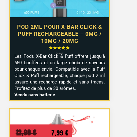
POD 2ML POUR X-BAR CLICK &
PUFF RECHARGEABLE – 0MG /
10MG / 20MG
36 avis
Les Pods X-Bar Click & Puff offrent jusqu’à
650 bouffées et un large choix de saveurs
pour chaque envie. Compatible avec la Puff
Click & Puff rechargeable, chaque pod 2 ml
assure une recharge rapide et sans tracas.
Profitez de plus de 30 arômes.
Vendu sans batterie
Le
Le
12,90
€
7,99
€