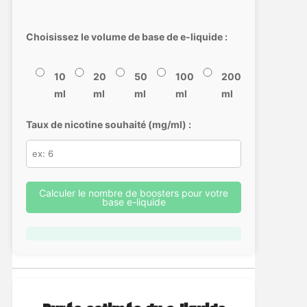
Choisissez le volume de base de e-liquide :
10
20
50
100
200
ml
ml
ml
ml
ml
Taux de nicotine souhaité (mg/ml) :
Calculer le nombre de boosters pour votre
base e-liquide