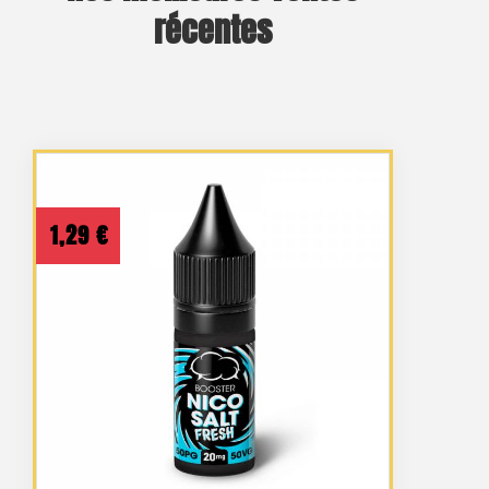
récentes
1,29
€