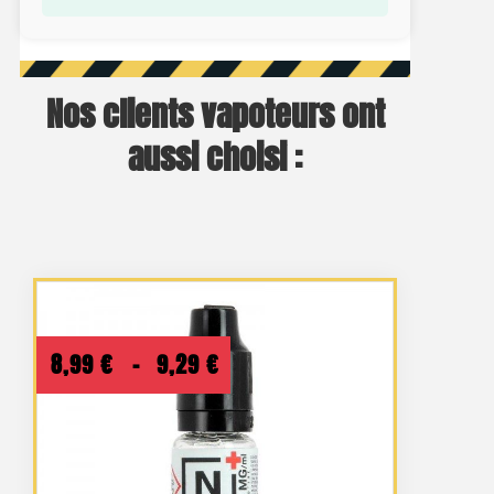
Nos clients vapoteurs ont
aussi choisi :
Plage
8,99
€
–
9,29
€
de
prix :
8,99 €