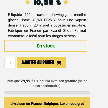
18,90
€
E-liquide 100ml saveur chewing-gum menthe
glacée. Base 40/60 PG/VG pour une vapeur
dense. Flacon 120ml prêt à booster en nicotine.
Fabriqué en France par Kyandi Shop. Format
économique idéal pour les tirages aériens.
En stock
quantité
AJOUTER AU PANIER
de
E-
liquide
29,99 €
Plus que
HT
pour la livraison gratuite (selon
Menthe
pays destinataire).
Verte
&
Bubble
Livraison en France, Belgique, Luxembourg et
Gum