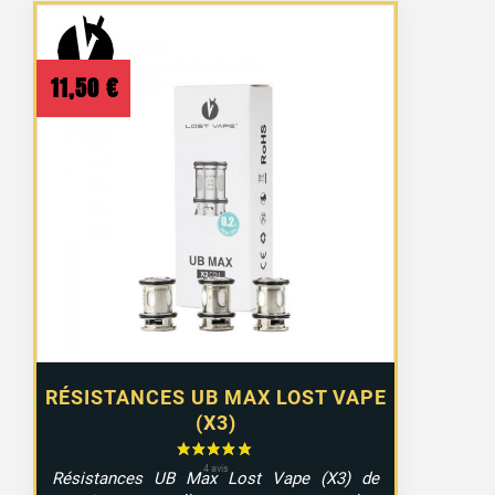
11,50
€
RÉSISTANCES UB MAX LOST VAPE
(X3)
Résistances UB Max Lost Vape (X3) de