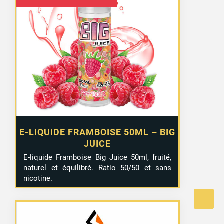
prix
prix
initial
actuel
était :
est :
12,90 €.
7,99 €.
E-LIQUIDE FRAMBOISE 50ML – BIG
JUICE
E-liquide Framboise Big Juice 50ml, fruité,
naturel et équilibré. Ratio 50/50 et sans
nicotine.