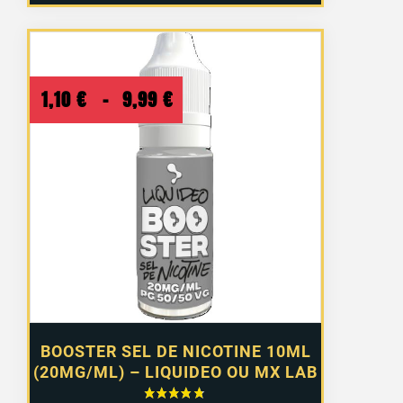
Plage
1,10
€
–
9,99
€
de
prix :
1,10 €
à
9,99 €
BOOSTER SEL DE NICOTINE 10ML
(20MG/ML) – LIQUIDEO OU MX LAB