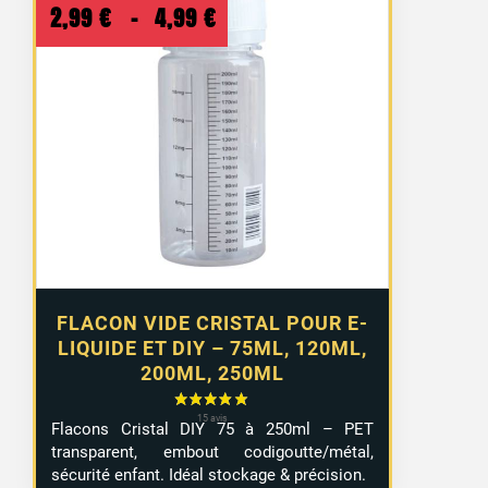
Plage
2,99
€
–
4,99
€
de
prix :
2,99 €
à
4,99 €
FLACON VIDE CRISTAL POUR E-
LIQUIDE ET DIY – 75ML, 120ML,
200ML, 250ML
Flacons Cristal DIY 75 à 250ml – PET
transparent, embout codigoutte/métal,
sécurité enfant. Idéal stockage & précision.