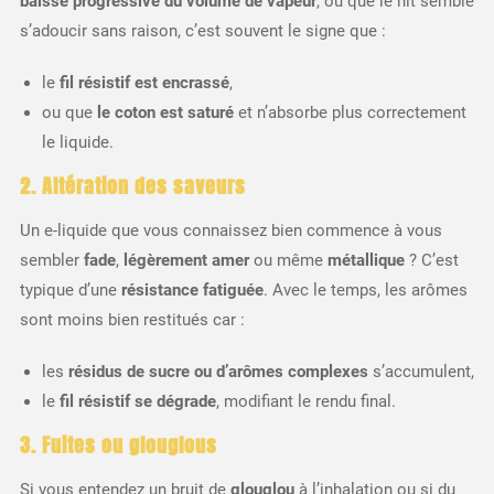
baisse progressive du volume de vapeur
, ou que le hit semble
s’adoucir sans raison, c’est souvent le signe que :
le
fil résistif est encrassé
,
ou que
le coton est saturé
et n’absorbe plus correctement
le liquide.
2. Altération des saveurs
Un e-liquide que vous connaissez bien commence à vous
sembler
fade
,
légèrement amer
ou même
métallique
? C’est
typique d’une
résistance fatiguée
. Avec le temps, les arômes
sont moins bien restitués car :
les
résidus de sucre ou d’arômes complexes
s’accumulent,
le
fil résistif se dégrade
, modifiant le rendu final.
3. Fuites ou glouglous
Si vous entendez un bruit de
glouglou
à l’inhalation ou si du