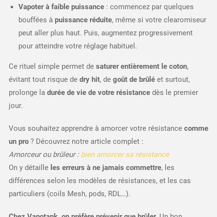
Vapoter à faible puissance
: commencez par quelques
bouffées à
puissance réduite
, même si votre clearomiseur
peut aller plus haut. Puis, augmentez progressivement
pour atteindre votre réglage habituel.
Ce rituel simple permet de
saturer entièrement le coton
,
évitant tout risque de
dry hit
, de
goût de brûlé
et surtout,
prolonge la
durée de vie de votre résistance
dès le premier
jour.
Vous souhaitez apprendre à amorcer votre résistance
comme
un pro
? Découvrez notre article complet :
Amorceur ou brûleur :
bien amorcer sa résistance
On y détaille
les erreurs à ne jamais commettre
, les
différences selon les modèles de résistances, et les cas
particuliers (coils Mesh, pods, RDL…).
Chez Vapotank, on préfère prévenir que brûler.
Un bon