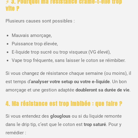
⚡
3. Pourquoi ma résistance crame-t-elle trop
vite ?
Plusieurs causes sont possibles :
Mauvais amorçage,
Puissance trop élevée,
E-liquide trop sucré ou trop visqueux (VG élevé),
Vape trop fréquente, sans laisser le coton se réimbiber.
Si vous changez de résistance chaque semaine (ou moins), il
est temps d’
analyser votre setup ou votre e-liquide
. Un bon
amorçage et une gestion adaptée
doubleront sa durée de vie
.
4. Ma résistance est trop imbibée : que faire ?
Si vous entendez des
glouglous
ou si du liquide remonte
dans le drip tip, c’est que le coton est
trop saturé
. Pour y
remédier :