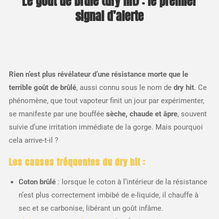
Le goût de brûlé (dry hit) : le premier
signal d’alerte
Rien n’est plus révélateur d’une résistance morte que le
terrible goût de brûlé
, aussi connu sous le nom de
dry hit
. Ce
phénomène, que tout vapoteur finit un jour par expérimenter,
se manifeste par une bouffée
sèche, chaude et âpre
, souvent
suivie d’une irritation immédiate de la gorge. Mais pourquoi
cela arrive-t-il ?
Les causes fréquentes du dry hit :
Coton brûlé
: lorsque le coton à l’intérieur de la résistance
n’est plus correctement imbibé de e-liquide, il chauffe à
sec et se carbonise, libérant un goût infâme.