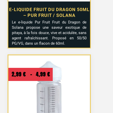
E-LIQUIDE FRUIT DU DRAGON 50ML
– PUR FRUIT / SOLANA
Le e-liquide Pur Fruit Fruit du Dragon de
Solana propose une saveur exotique de
pitaya, à la fois douce, vive et acidulée, sans
agent rafraîchissant. Proposé en 50/50
PG/VG, dans un flacon de 60ml.
Plage
2,99
€
–
4,99
€
de
prix :
2,99 €
à