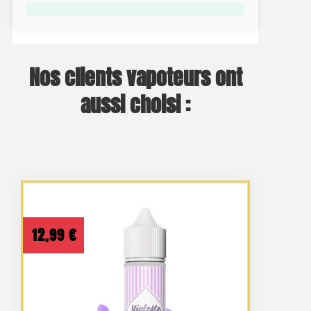
Nos clients vapoteurs ont
aussi choisi :
12,99
€