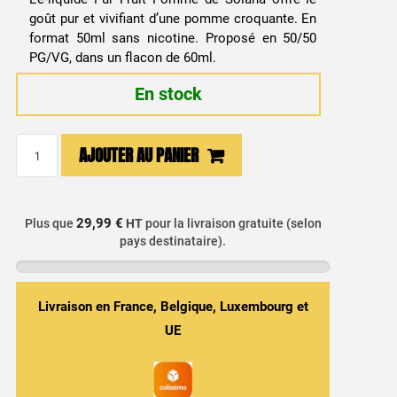
goût pur et vivifiant d’une pomme croquante. En
format 50ml sans nicotine. Proposé en 50/50
PG/VG, dans un flacon de 60ml.
En stock
quantité
AJOUTER AU PANIER
de
E-
liquide
29,99 €
Plus que
HT
pour la livraison gratuite (selon
Pomme
pays destinataire).
50ml
-
Pur
Livraison en France, Belgique, Luxembourg et
Fruit
UE
/
Solana