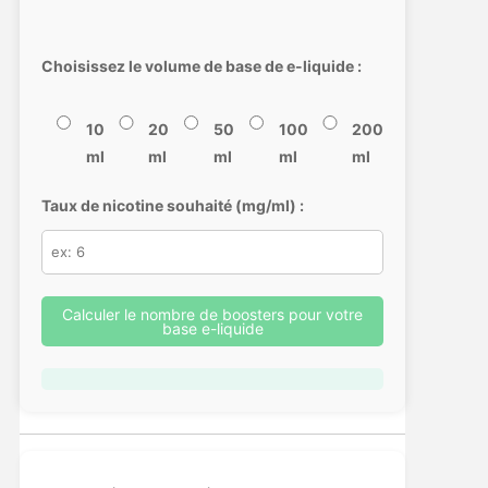
Choisissez le volume de base de e-liquide :
10
20
50
100
200
ml
ml
ml
ml
ml
Taux de nicotine souhaité (mg/ml) :
Calculer le nombre de boosters pour votre
base e-liquide