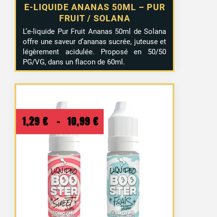
E-LIQUIDE ANANAS 50ML – PUR
FRUIT / SOLANA
L’e-liquide Pur Fruit Ananas 50ml de Solana
offre une saveur d’ananas sucrée, juteuse et
légèrement acidulée. Proposé en 50/50
PG/VG, dans un flacon de 60ml.
Plage
1,29
€
–
10,99
€
de
prix :
1,29 €
à
10,99 €