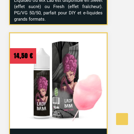
Liquideo ou MX Lab est disponible en Sweet
(effet sucré) ou Fresh (effet fraîcheur).
PG/VG 50/50, parfait pour DIY et e-liquides
grands formats.
14,50
€