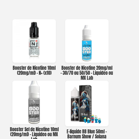
Booster de Nicotine 10ml
Booster de Nicotine 20mg/ml
(20mg/ml) – N+ (x10)
– 30/70 ou 50/50 – Liquideo ou
MX Lab
Booster Sel de Nicotine 10ml
E-liquide BB Blue 50ml –
(20mg/ml) – Liquideo ou MX
Barnum Show / Solana