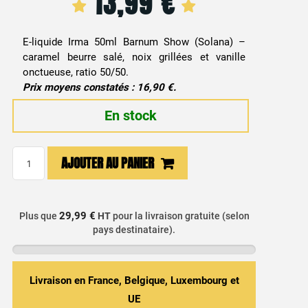
13,99
€
E-liquide Irma 50ml Barnum Show (Solana) –
caramel beurre salé, noix grillées et vanille
onctueuse, ratio 50/50.
Prix moyens constatés : 16,90 €.
En stock
quantité
AJOUTER AU PANIER
de
E-
liquide
29,99 €
Plus que
HT
pour la livraison gratuite (selon
Gâteau
pays destinataire).
aux
Noix,
Vanille
Livraison en France, Belgique, Luxembourg et
&
UE