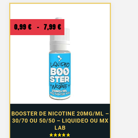
Plage
0,99
€
–
7,99
€
de
prix :
0,99 €
à
7,99 €
BOOSTER DE NICOTINE 20MG/ML –
30/70 OU 50/50 – LIQUIDEO OU MX
LAB