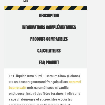
Lab
DESCRIPTION
INFORMATIONS COMPLÉMENTAIRES
PRODUITS COMPATIBLES
CALCULATEURS
FAQ PRODUIT
Le
E-liquide Irma 50ml – Barnum Show (Solana)
est un
dessert gourmand français
alliant
caramel
beurre salé
,
noix caramélisées
et
vanille
onctueuse
. Inspiré des
fêtes foraines
, il offre une
vape chaleureuse et sucrée
, idéale pour les