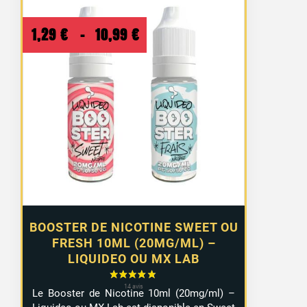
Plage
1,29
€
–
10,99
€
de
prix :
1,29 €
à
10,99 €
BOOSTER DE NICOTINE SWEET OU
FRESH 10ML (20MG/ML) –
LIQUIDEO OU MX LAB
Le Booster de Nicotine 10ml (20mg/ml) –