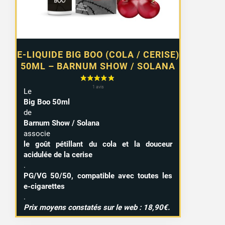
E-LIQUIDE BIG BOO (COLA / CERISE)
50ML – BARNUM SHOW / SOLANA
Le
Big Boo 50ml
de
Barnum Show / Solana
associe
le goût pétillant du cola et la douceur
acidulée de la cerise
.
PG/VG 50/50, compatible avec toutes les
e-cigarettes
.
Prix moyens constatés sur le web : 18,90€.