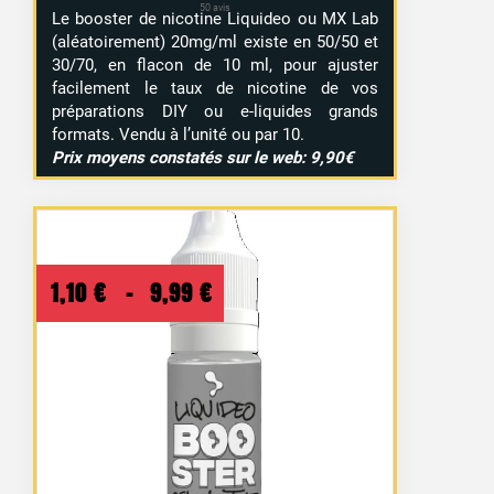
Le booster de nicotine Liquideo ou MX Lab
(aléatoirement) 20mg/ml existe en 50/50 et
30/70, en flacon de 10 ml, pour ajuster
facilement le taux de nicotine de vos
préparations DIY ou e-liquides grands
formats. Vendu à l’unité ou par 10.
Prix moyens constatés sur le web: 9,90€
Plage
1,10
€
–
9,99
€
de
prix :
1,10 €
à
9,99 €