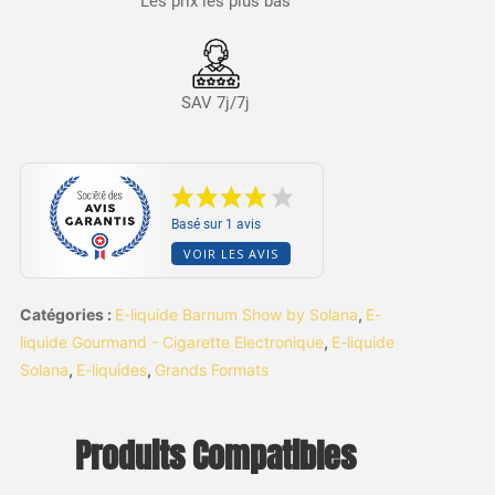
Les prix les plus bas
SAV 7j/7j
Basé sur 1 avis
VOIR LES AVIS
Catégories :
E-liquide Barnum Show by Solana
,
E-
liquide Gourmand - Cigarette Electronique
,
E-liquide
Solana
,
E-liquides
,
Grands Formats
Produits Compatibles