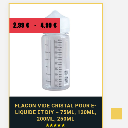
Plage
2,99
€
–
4,99
€
de
prix :
2,99 €
à
4,99 €
FLACON VIDE CRISTAL POUR E-
LIQUIDE ET DIY – 75ML, 120ML,
200ML, 250ML