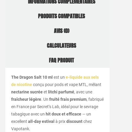
INFORMATIONS COMPLÉMENTAIRES
PRODUITS COMPATIBLES
AVIS (0)
CALCULATEURS
FAQ PRODUIT
The Dragon Salt 10 ml
est un
e-liquide aux sels
de nicotine
conçu pour pods et vape MTL, mêlant
nectarine sucrée
et
litchi parfumé
, avec une
fraîcheur légère
. Un
fruité frais premium
, fabriqué
en France par Secret’s Lab, idéal pour le sevrage
tabagique avec un
hit doux et efficace
— un
excellent
all-day estival
à prix
discount
chez
Vapotank.