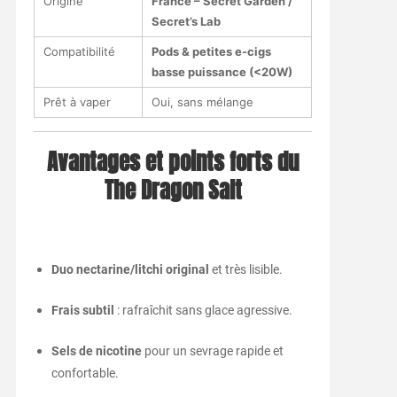
Origine
France – Secret Garden /
Secret’s Lab
Compatibilité
Pods & petites e-cigs
basse puissance (<20W)
Prêt à vaper
Oui, sans mélange
Avantages et points forts du
The Dragon Salt
Duo nectarine/litchi original
et très lisible.
Frais subtil
: rafraîchit sans glace agressive.
Sels de nicotine
pour un sevrage rapide et
confortable.