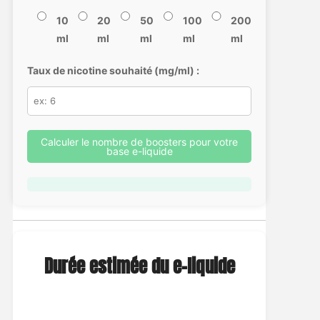
10
20
50
100
200
ml
ml
ml
ml
ml
Taux de nicotine souhaité (mg/ml) :
Calculer le nombre de boosters pour votre
base e-liquide
Durée estimée du e-liquide