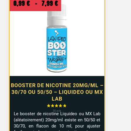
Plage
0,99
€
–
7,99
€
de
prix :
0,99 €
à
7,99 €
BOOSTER DE NICOTINE 20MG/ML –
30/70 OU 50/50 – LIQUIDEO OU MX
LAB
Le booster de nicotine Liquideo ou MX Lab
(aléatoirement) 20mg/ml existe en 50/50 et
30/70, en flacon de 10 ml, pour ajuster