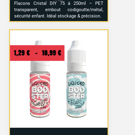
Flacons Cristal DIY 75 à 250ml – PET
transparent, embout codigoutte/métal,
sécurité enfant. Idéal stockage & précision.
Plage
1,29
€
–
10,99
€
de
prix :
1,29 €
à
10,99 €