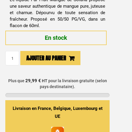
une saveur authentique de mangue pure, juteuse
et charnue. Dépourvu de toute sensation de
fraîcheur. Proposé en 50/50 PG/VG, dans un
flacon de 60ml.
En stock
quantité
AJOUTER AU PANIER
de
E-
liquide
29,99 €
Plus que
HT
pour la livraison gratuite (selon
Mangue
pays destinataire).
50ml
-
Pur
Livraison en France, Belgique, Luxembourg et
Fruit
UE
/
Solana