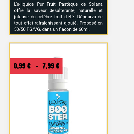
L’e-liquide Pur Fruit Pastèque de Solana
offre la saveur désaltérante, naturelle et
juteuse du célèbre fruit d’été. Dépourvu de
tout effet rafraîchissant ajouté. Proposé en
50/50 PG/VG, dans un flacon de 60ml.
Plage
0,99
€
–
7,99
€
de
prix :
0,99 €
à
7,99 €