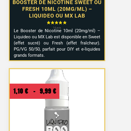
BOOSTER DE NICOTINE SWEET OU
FRESH 10ML (20MG/ML) –
LIQUIDEO OU MX LAB
Le Booster de Nicotine 10ml (20mg/ml) –
Liquideo ou MX Lab est disponible en Sweet
(effet sucré) ou Fresh (effet fraîcheur).
PG/VG 50/50, parfait pour DIY et e-liquides
grands formats.
Plage
1,10
€
–
9,99
€
de
prix :
1,10 €