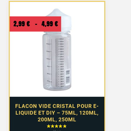
Plage
2,99
€
–
4,99
€
de
prix :
2,99 €
à
4,99 €
FLACON VIDE CRISTAL POUR E-
LIQUIDE ET DIY – 75ML, 120ML,
200ML, 250ML