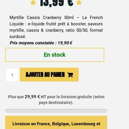
13,99
€
Myrtille Cassis Cranberry 50ml – Le French
Liquide : e‑liquide fruité prêt à booster, saveurs
myrtille, cassis & cranberry, ratio 50/50, format
surdosé.
Prix moyens constatés : 19,90 €
En stock
quantité
AJOUTER AU PANIER
de
E-
liquide
29,99 €
Plus que
HT
pour la livraison gratuite (selon
Myrtille,
pays destinataire).
Cassis
&
Cranberry
Livraison en France, Belgique, Luxembourg et
50ml