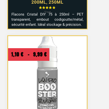
200ML, 250ML
Flacons Cristal DIY 75 à 250ml – PET
transparent, embout codigoutte/métal,
sécurité enfant. Idéal stockage & précision.
Plage
1,10
€
–
9,99
€
de
prix :
1,10 €
à
9,99 €