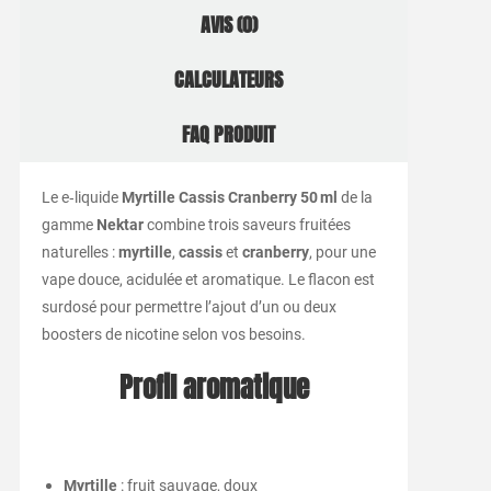
AVIS (0)
CALCULATEURS
FAQ PRODUIT
Le e‑liquide
Myrtille Cassis Cranberry 50 ml
de la
gamme
Nektar
combine trois saveurs fruitées
naturelles :
myrtille
,
cassis
et
cranberry
, pour une
vape douce, acidulée et aromatique. Le flacon est
surdosé pour permettre l’ajout d’un ou deux
boosters de nicotine selon vos besoins.
Profil aromatique
Myrtille
: fruit sauvage, doux