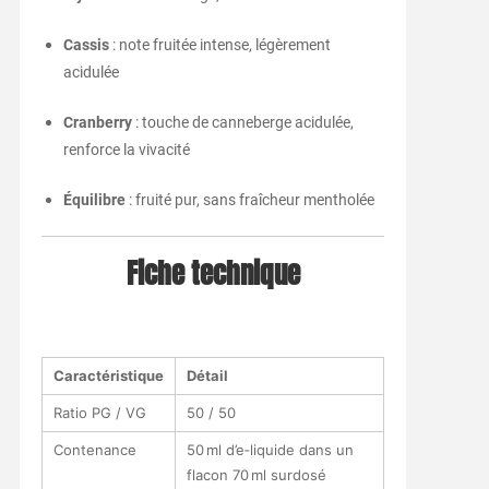
Cassis
: note fruitée intense, légèrement
acidulée
Cranberry
: touche de canneberge acidulée,
renforce la vivacité
Équilibre
: fruité pur, sans fraîcheur mentholée
Fiche technique
Caractéristique
Détail
Ratio PG / VG
50 / 50
Contenance
50 ml d’e‑liquide dans un
flacon 70 ml surdosé