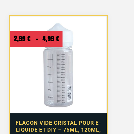
Plage
2,99
€
–
4,99
€
de
prix :
2,99 €
à
4,99 €
FLACON VIDE CRISTAL POUR E-
LIQUIDE ET DIY – 75ML, 120ML,