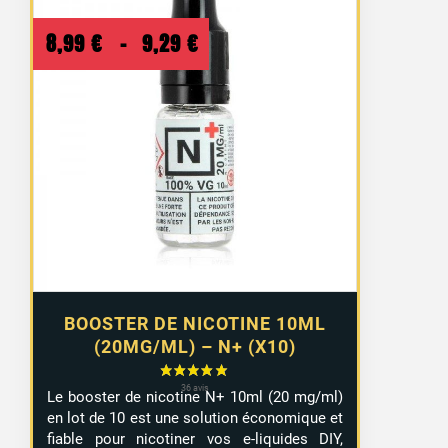
Plage
8,99
€
–
9,29
€
de
prix :
8,99 €
à
9,29 €
BOOSTER DE NICOTINE 10ML
(20MG/ML) – N+ (X10)
Le booster de nicotine N+ 10ml (20 mg/ml)
en lot de 10 est une solution économique et
fiable pour nicotiner vos e-liquides DIY,