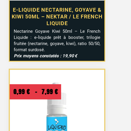
E-LIQUIDE NECTARINE, GOYAVE &
KIWI 50ML – NEKTAR / LE FRENCH
LIQUIDE
Nectarine Goyave Kiwi 50ml – Le French
Liquide : e‑liquide prêt à booster, trilogie
fruitée (nectarine, goyave, kiwi), ratio 50/50,
format surdosé.
Prix moyens constatés : 19,90 €
Plage
0,99
€
–
7,99
€
de
prix :
0,99 €