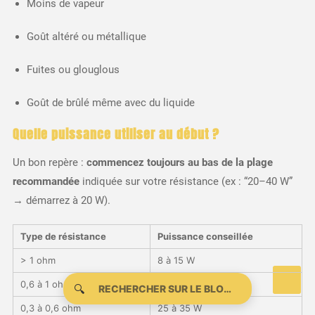
Moins de vapeur
Goût altéré ou métallique
Fuites ou glouglous
Goût de brûlé même avec du liquide
Quelle puissance utiliser au début ?
Un bon repère :
commencez toujours au bas de la plage
recommandée
indiquée sur votre résistance (ex : “20–40 W”
→ démarrez à 20 W).
Type de résistance
Puissance conseillée
> 1 ohm
8 à 15 W
0,6 à 1 ohm
15 à 25 W
🔍
0,3 à 0,6 ohm
25 à 35 W