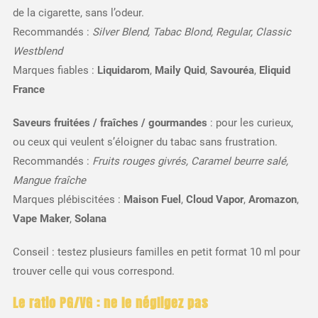
de la cigarette, sans l’odeur.
Recommandés :
Silver Blend, Tabac Blond, Regular, Classic
Westblend
Marques fiables :
Liquidarom
,
Maily Quid
,
Savouréa
,
Eliquid
France
Saveurs fruitées / fraîches / gourmandes
: pour les curieux,
ou ceux qui veulent s’éloigner du tabac sans frustration.
Recommandés :
Fruits rouges givrés, Caramel beurre salé,
Mangue fraîche
Marques plébiscitées :
Maison Fuel
,
Cloud Vapor
,
Aromazon
,
Vape Maker
,
Solana
Conseil : testez plusieurs familles en petit format 10 ml pour
trouver celle qui vous correspond.
Le ratio PG/VG : ne le négligez pas