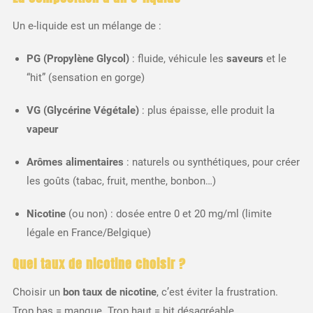
Un e-liquide est un mélange de :
PG (Propylène Glycol)
: fluide, véhicule les
saveurs
et le
“hit” (sensation en gorge)
VG (Glycérine Végétale)
: plus épaisse, elle produit la
vapeur
Arômes alimentaires
: naturels ou synthétiques, pour créer
les goûts (tabac, fruit, menthe, bonbon…)
Nicotine
(ou non) : dosée entre 0 et 20 mg/ml (limite
légale en France/Belgique)
Quel taux de nicotine choisir ?
Choisir un
bon taux de nicotine
, c’est éviter la frustration.
Trop bas = manque. Trop haut = hit désagréable.