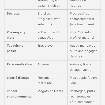
vêtements, la
fruitées ou
peau, la maison
neutres
Sevrage
Brutal ou
Progressif et
progressif avec
comportemental
substituts
(nicotine dosée)
Prix moyen /
200 à 300 € (1
40 à 70 € selon
mois
paquet/jour)
profil et matériel
Tabagisme
Très élevé
Aucun monoxyde
passif
ou toxine dégagée
dans l’air
Personnalisation
Aucune
Arômes, tirage,
dosage, vapeur
Liberté d’usage
Fortement
Plus souple (selon
restreinte
lieux)
Impact
Megots polluants
Recharges, puffs
environnemental
rechargeables,
zéro combustion