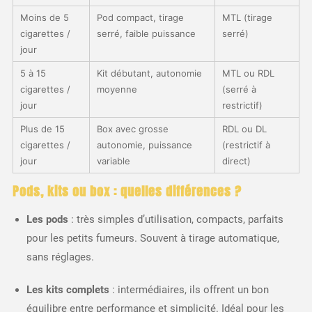
Moins de 5
Pod compact, tirage
MTL (tirage
cigarettes /
serré, faible puissance
serré)
jour
5 à 15
Kit débutant, autonomie
MTL ou RDL
cigarettes /
moyenne
(serré à
jour
restrictif)
Plus de 15
Box avec grosse
RDL ou DL
cigarettes /
autonomie, puissance
(restrictif à
jour
variable
direct)
Pods, kits ou box : quelles différences ?
Les pods
: très simples d’utilisation, compacts, parfaits
pour les petits fumeurs. Souvent à tirage automatique,
sans réglages.
Les kits complets
: intermédiaires, ils offrent un bon
équilibre entre performance et simplicité. Idéal pour les