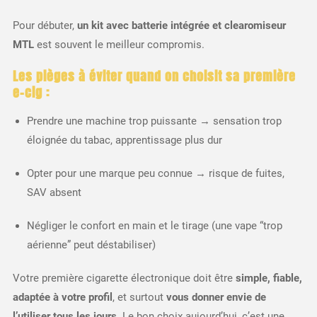
Pour débuter,
un kit avec batterie intégrée et clearomiseur
MTL
est souvent le meilleur compromis.
Les pièges à éviter quand on choisit sa première
e-cig :
Prendre une machine trop puissante → sensation trop
éloignée du tabac, apprentissage plus dur
Opter pour une marque peu connue → risque de fuites,
SAV absent
Négliger le confort en main et le tirage (une vape “trop
aérienne” peut déstabiliser)
Votre première cigarette électronique doit être
simple, fiable,
adaptée à votre profil
, et surtout
vous donner envie de
l’utiliser tous les jours
. Le bon choix aujourd’hui, c’est une