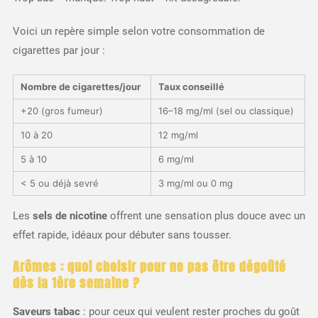
Voici un repère simple selon votre consommation de
cigarettes par jour :
Nombre de cigarettes/jour
Taux conseillé
+20 (gros fumeur)
16–18 mg/ml (sel ou classique)
10 à 20
12 mg/ml
5 à 10
6 mg/ml
< 5 ou déjà sevré
3 mg/ml ou 0 mg
Les
sels de nicotine
offrent une sensation plus douce avec un
effet rapide, idéaux pour débuter sans tousser.
Arômes : quoi choisir pour ne pas être dégoûté
dès la 1ère semaine ?
Saveurs tabac
: pour ceux qui veulent rester proches du goût