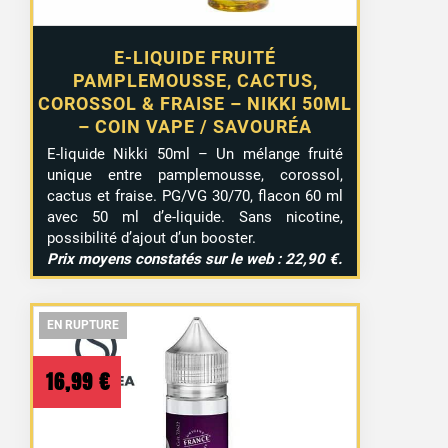
E-LIQUIDE FRUITÉ
PAMPLEMOUSSE, CACTUS,
COROSSOL & FRAISE – NIKKI 50ML
– COIN VAPE / SAVOURÉA
E-liquide Nikki 50ml – Un mélange fruité
unique entre pamplemousse, corossol,
cactus et fraise. PG/VG 30/70, flacon 60 ml
avec 50 ml d’e-liquide. Sans nicotine,
possibilité d’ajout d’un booster.
Prix moyens constatés sur le web : 22,90 €.
EN RUPTURE
EN RUPTURE
EN RUPTURE
16,99
€