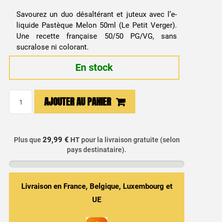
Savourez un duo désaltérant et juteux avec l’e-
liquide Pastèque Melon 50ml (Le Petit Verger).
Une recette française 50/50 PG/VG, sans
sucralose ni colorant.
En stock
quantité
AJOUTER AU PANIER
de
E-
liquide
29,99 €
Plus que
HT
pour la livraison gratuite (selon
Pastèque
pays destinataire).
/
Melon
50ml
Livraison en France, Belgique, Luxembourg et
-
UE
Le
Petit