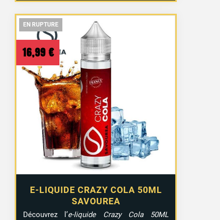
EN RUPTURE
EN RUPTURE
EN RUPTURE
16,99
€
E-LIQUIDE CRAZY COLA 50ML
SAVOUREA
Découvrez l’
e-liquide Crazy Cola 50ML