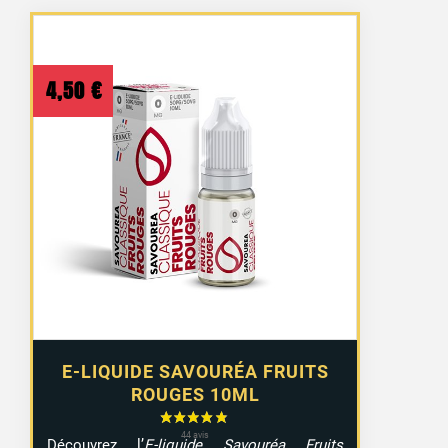
4,50
€
E-LIQUIDE SAVOURÉA FRUITS
ROUGES 10ML
Découvrez l’
E-liquide Savouréa Fruits