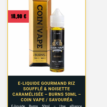
18,90
€
E-LIQUIDE GOURMAND RIZ
SOUFFLÉ & NOISETTE
CARAMÉLISÉE – BURNS 50ML –
COIN VAPE / SAVOURÉA
E-liquide Burns 50ml – Une alliance