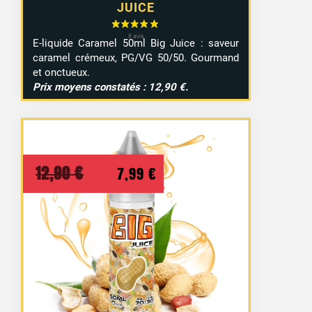
JUICE
E-liquide Caramel 50ml Big Juice : saveur
caramel crémeux, PG/VG 50/50. Gourmand
et onctueux.
Prix moyens constatés : 12,90 €.
Le
Le
12,90
€
7,99
€
prix
prix
initial
actuel
était :
est :
12,90 €.
7,99 €.