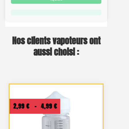
Nos clients vapoteurs ont
aussi choisi :
Plage
2,99
€
–
4,99
€
de
prix :