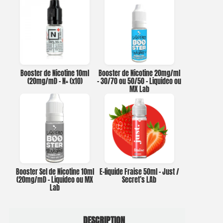
Booster de Nicotine 10ml
Booster de Nicotine 20mg/ml
(20mg/ml) – N+ (x10)
– 30/70 ou 50/50 – Liquideo ou
MX Lab
Booster Sel de Nicotine 10ml
E-liquide Fraise 50ml – Just /
(20mg/ml) – Liquideo ou MX
Secret’s LAb
Lab
DESCRIPTION