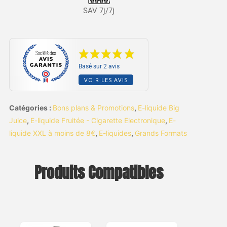
SAV 7j/7j
Basé sur 2 avis
VOIR LES AVIS
Catégories :
Bons plans & Promotions
,
E-liquide Big
Juice
,
E-liquide Fruitée - Cigarette Electronique
,
E-
liquide XXL à moins de 8€
,
E-liquides
,
Grands Formats
Produits Compatibles