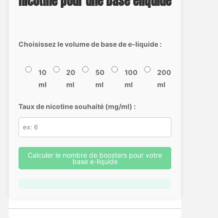
nicotine pour une base eliquide
Choisissez le volume de base de e-liquide :
10
20
50
100
200
ml
ml
ml
ml
ml
Taux de nicotine souhaité (mg/ml) :
Calculer le nombre de boosters pour votre
base e-liquide