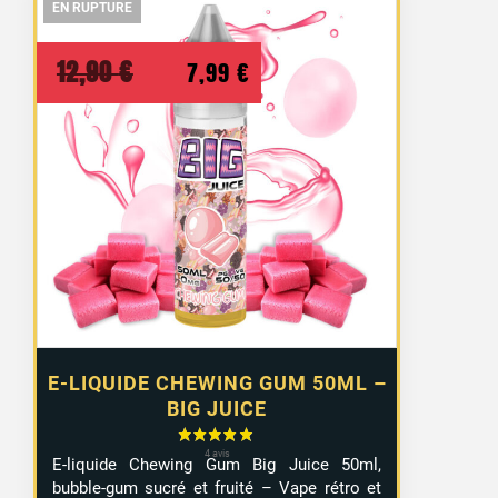
EN RUPTURE
EN RUPTURE
EN RUPTURE
Le
Le
12,90
€
7,99
€
prix
prix
initial
actuel
était :
est :
12,90 €.
7,99 €.
E-LIQUIDE CHEWING GUM 50ML –
BIG JUICE
E-liquide Chewing Gum Big Juice 50ml,
bubble-gum sucré et fruité – Vape rétro et