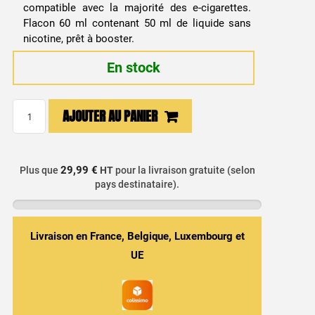
compatible avec la majorité des e-cigarettes.
était :
est :
Flacon 60 ml contenant 50 ml de liquide sans
nicotine, prêt à booster.
12,99 €.
7,99 €.
En stock
quantité
AJOUTER AU PANIER
de
E-
liquide
29,99 €
Plus que
HT
pour la livraison gratuite (selon
Fraise
pays destinataire).
50ml
-
Big
Livraison en France, Belgique, Luxembourg et
Juice
UE