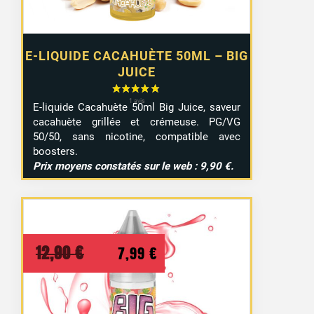
E-LIQUIDE CACAHUÈTE 50ML – BIG
JUICE
E-liquide Cacahuète 50ml Big Juice, saveur
cacahuète grillée et crémeuse. PG/VG
50/50, sans nicotine, compatible avec
boosters.
Prix moyens constatés sur le web : 9,90 €.
Le
Le
12,90
€
7,99
€
prix
prix
initial
actuel