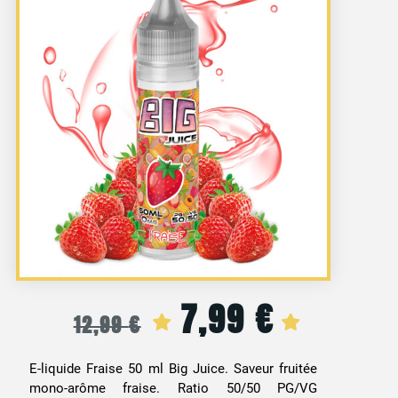
7,99
€
Le
Le
12,99
€
prix
prix
E-liquide Fraise 50 ml Big Juice. Saveur fruitée
initial
actuel
mono-arôme fraise. Ratio 50/50 PG/VG