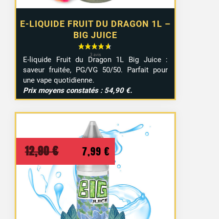
E-LIQUIDE FRUIT DU DRAGON 1L –
BIG JUICE
E-liquide Fruit du Dragon 1L Big Juice :
saveur fruitée, PG/VG 50/50. Parfait pour
une vape quotidienne.
Prix moyens constatés : 54,90 €.
Le
Le
12,90
€
7,99
€
prix
prix
initial
actuel
était :
est :