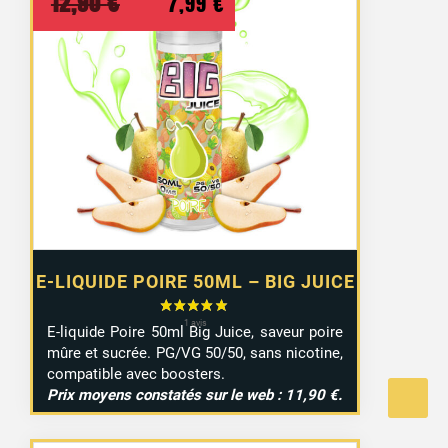
Le
Le
12,90
€
7,99
€
prix
prix
initial
actuel
était :
est :
12,90 €.
7,99 €.
E-LIQUIDE POIRE 50ML – BIG JUICE
E-liquide Poire 50ml Big Juice, saveur poire
mûre et sucrée. PG/VG 50/50, sans nicotine,
compatible avec boosters.
Prix moyens constatés sur le web : 11,90 €.