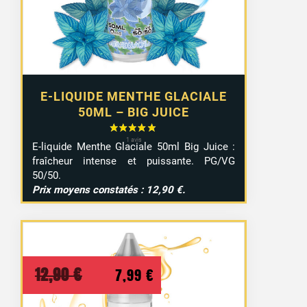
12,90 €.
7,99 €.
E-LIQUIDE MENTHE GLACIALE
50ML – BIG JUICE
E-liquide Menthe Glaciale 50ml Big Juice :
fraîcheur intense et puissante. PG/VG
50/50.
Prix moyens constatés : 12,90 €.
Le
Le
12,90
€
7,99
€
prix
prix