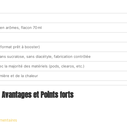
en arômes, flacon 70 ml
format prêt à booster)
ans sucralose, sans diacétyle, fabrication contrôlée
c la majorité des matériels (pods, clearos, etc.)
lumière et de la chaleur
Avantages et Points forts
émentaires