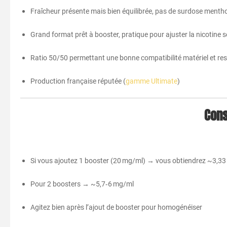
Fraîcheur présente mais bien équilibrée, pas de surdose menth
Grand format prêt à booster, pratique pour ajuster la nicotine 
Ratio 50/50 permettant une bonne compatibilité matériel et re
Production française réputée (
gamme Ultimate
)
Cons
Si vous ajoutez 1 booster (20 mg/ml) → vous obtiendrez ~3,33
Pour 2 boosters → ~5,7‑6 mg/ml
Agitez bien après l’ajout de booster pour homogénéiser