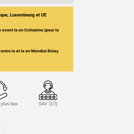
gique, Luxembourg et UE
e avant le
en Colissimo (pour la
entre le
et le
en Mondial Relay
s plus bas
SAV 7j/7j