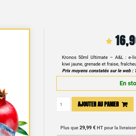
16,
Kronos 50ml Ultimate – A&L : e‑li
kiwi jaune, grenade et fraise, fraîche
Prix moyens constatés sur le web : 
En st
quantité
AJOUTER AU PANIER
de
E-
liquide
29,99 €
Plus que
HT
pour la livraiso
Kiwi