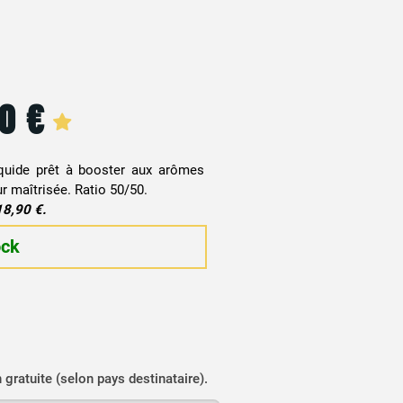
90
€
quide prêt à booster aux arômes
ur maîtrisée. Ratio 50/50.
18,90 €.
ock
n gratuite (selon pays destinataire).