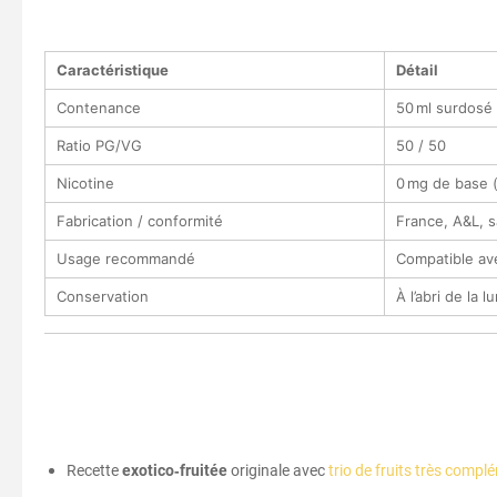
Caractéristique
Détail
Contenance
50 ml surdosé 
Ratio PG/VG
50 / 50
Nicotine
0 mg de base (
Fabrication / conformité
France, A&L, s
Usage recommandé
Compatible ave
Conservation
À l’abri de la 
Recette
exotico‑fruitée
originale avec
trio de fruits très compl