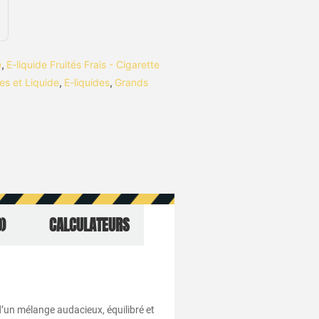
e
,
E-liquide Fruités Frais - Cigarette
es et Liquide
,
E-liquides
,
Grands
)
CALCULATEURS
d’un mélange audacieux, équilibré et