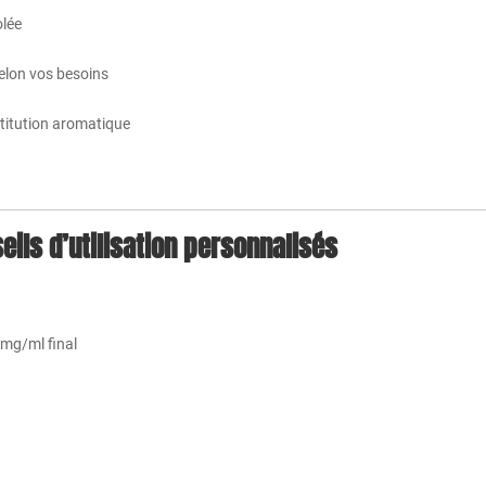
olée
selon vos besoins
stitution aromatique
eils d’utilisation personnalisés
 mg/ml final