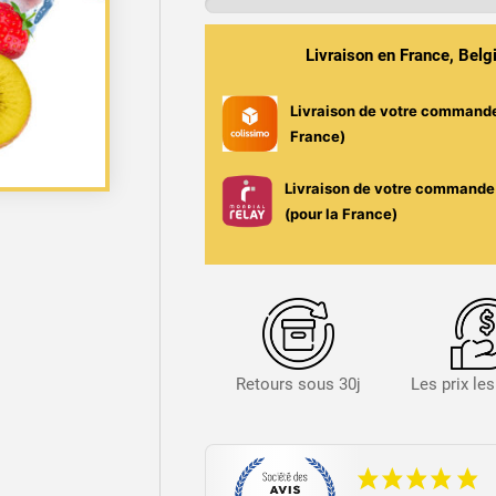
Jaune,
Fraise
Livraison en France, Bel
&
Grenade
Livraison de votre command
-
France)
Kronos
50ml
Livraison de votre commande 
-
(pour la France)
Ultimate
/
Arômes
et
Liquides
Retours sous 30j
Les prix le