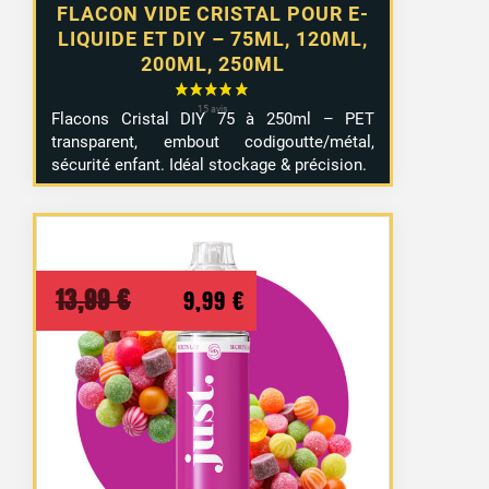
FLACON VIDE CRISTAL POUR E-
LIQUIDE ET DIY – 75ML, 120ML,
200ML, 250ML
Flacons Cristal DIY 75 à 250ml – PET
transparent, embout codigoutte/métal,
sécurité enfant. Idéal stockage & précision.
Le
Le
13,99
€
9,99
€
prix
prix
initial
actuel
était :
est :
13,99 €.
9,99 €.