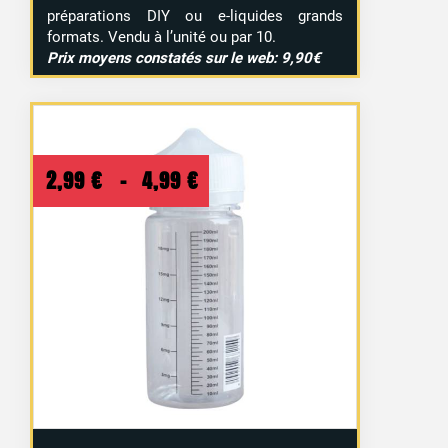
préparations DIY ou e-liquides grands
formats. Vendu à l’unité ou par 10.
Prix moyens constatés sur le web: 9,90€
Plage
2,99
€
–
4,99
€
de
prix :
2,99 €
à
4,99 €