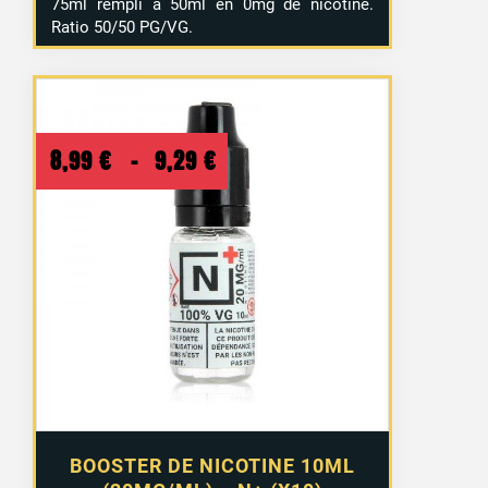
75ml rempli à 50ml en 0mg de nicotine.
Ratio 50/50 PG/VG.
Plage
8,99
€
–
9,29
€
de
prix :
8,99 €
à
9,29 €
BOOSTER DE NICOTINE 10ML