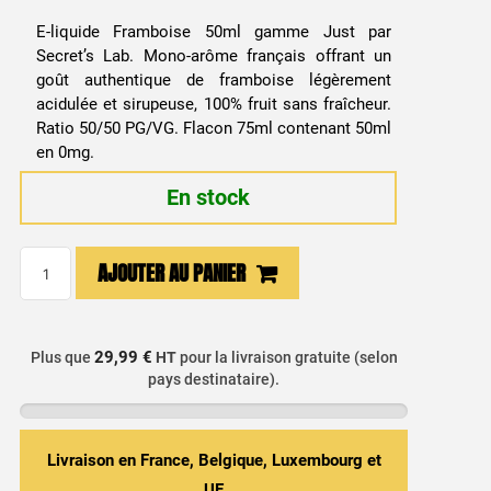
prix
prix
E-liquide Framboise 50ml gamme Just par
initial
actuel
Secret’s Lab. Mono-arôme français offrant un
goût authentique de framboise légèrement
était :
est :
acidulée et sirupeuse, 100% fruit sans fraîcheur.
Ratio 50/50 PG/VG. Flacon 75ml contenant 50ml
13,99 €.
9,99 €.
en 0mg.
En stock
quantité
AJOUTER AU PANIER
de
E-
liquide
29,99 €
Plus que
HT
pour la livraison gratuite (selon
Framboise
pays destinataire).
50ml
-
Just
Livraison en France, Belgique, Luxembourg et
/
UE