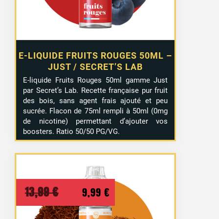
E-LIQUIDE FRUITS ROUGES 50ML –
JUST / SECRET’S LAB
E-liquide Fruits Rouges 50ml gamme Just
par Secret’s Lab. Recette française pur fruit
des bois, sans agent frais ajouté et peu
sucrée. Flacon de 75ml rempli à 50ml (0mg
de nicotine) permettant d’ajouter vos
boosters. Ratio 50/50 PG/VG.
Le
Le
13,99
€
9,99
€
prix
prix