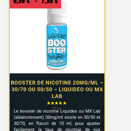
Plage
0,99
€
–
7,99
€
de
prix :
0,99 €
à
7,99 €
BOOSTER DE NICOTINE 20MG/ML –
30/70 OU 50/50 – LIQUIDEO OU MX
LAB
Le booster de nicotine Liquideo ou MX Lab
(aléatoirement) 20mg/ml existe en 50/50 et
30/70, en flacon de 10 ml, pour ajuster
facilement le taux de nicotine de vos