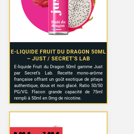
13,99 €.
9,99 €.
E-LIQUIDE FRUIT DU DRAGON 50ML
– JUST / SECRET’S LAB
E-liquide Fruit du Dragon 50ml gamme Just
par Secret’s Lab. Recette mono-arôme
française offrant un goût exotique de pitaya
authentique, doux et non glacé. Ratio 50/50
PG/VG. Flacon grande capacité de 75ml
rempli à 50ml en 0mg de nicotine.