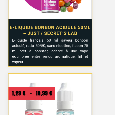
E-LIQUIDE BONBON ACIDULÉ 50ML
– JUST / SECRET’S LAB
E-liquide français 50 ml saveur bonbon
acidulé, ratio 50/50, sans nicotine, flacon 75
ml prêt à booster, adapté à une vape
équilibrée entre rendu aromatique, hit et
vapeur.
Plage
1,29
€
–
10,99
€
2 avis
de
prix :