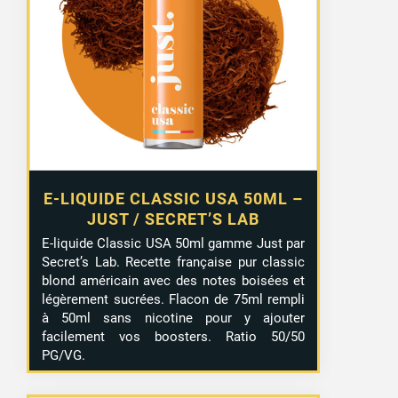
initial
actuel
était :
est :
13,99 €.
9,99 €.
E-LIQUIDE CLASSIC USA 50ML –
JUST / SECRET’S LAB
E-liquide Classic USA 50ml gamme Just par
Secret’s Lab. Recette française pur classic
blond américain avec des notes boisées et
légèrement sucrées. Flacon de 75ml rempli
à 50ml sans nicotine pour y ajouter
facilement vos boosters. Ratio 50/50
PG/VG.