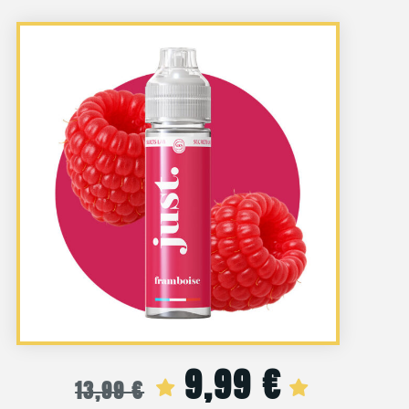
9,99
€
Le
Le
13,99
€