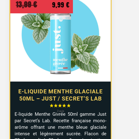
Le
Le
13,99
€
9,99
€
prix
prix
initial
actuel
était :
est :
13,99 €.
9,99 €.
E-LIQUIDE MENTHE GLACIALE
50ML – JUST / SECRET’S LAB
E-liquide Menthe Givrée 50ml gamme Just
par Secret’s Lab. Recette française mono-
arôme offrant une menthe bleue glaciale
intense et légèrement sucrée. Flacon de