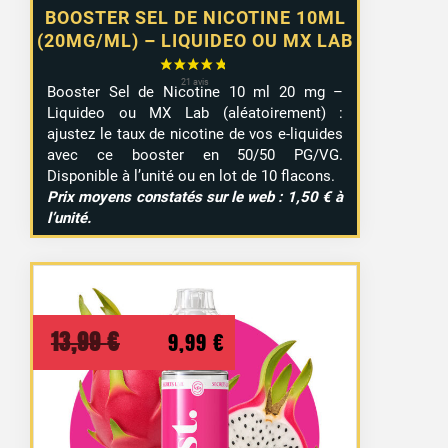
BOOSTER SEL DE NICOTINE 10ML
(20MG/ML) – LIQUIDEO OU MX LAB
Booster Sel de Nicotine 10 ml 20 mg –
Liquideo ou MX Lab (aléatoirement) :
ajustez le taux de nicotine de vos e-liquides
avec ce booster en 50/50 PG/VG.
Disponible à l’unité ou en lot de 10 flacons.
Prix moyens constatés sur le web : 1,50 € à
l’unité.
Le
Le
13,99
€
9,99
€
prix
prix
initial
actuel
était :
est :