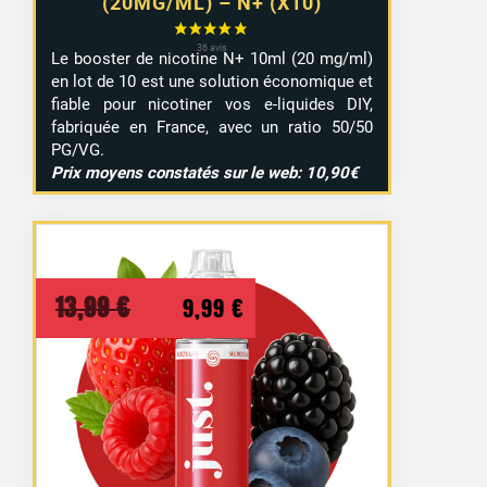
(20MG/ML) – N+ (X10)
Le booster de nicotine N+ 10ml (20 mg/ml)
en lot de 10 est une solution économique et
fiable pour nicotiner vos e-liquides DIY,
fabriquée en France, avec un ratio 50/50
PG/VG.
Prix moyens constatés sur le web: 10,90€
Le
Le
13,99
€
9,99
€
prix
prix
initial
actuel
était :
est :
13,99 €.
9,99 €.