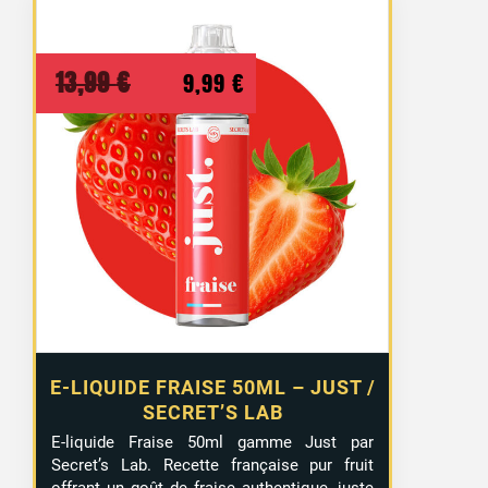
Le
Le
13,99
€
9,99
€
prix
prix
initial
actuel
était :
est :
13,99 €.
9,99 €.
E-LIQUIDE FRAISE 50ML – JUST /
SECRET’S LAB
E-liquide Fraise 50ml gamme Just par
Secret’s Lab. Recette française pur fruit
offrant un goût de fraise authentique, juste