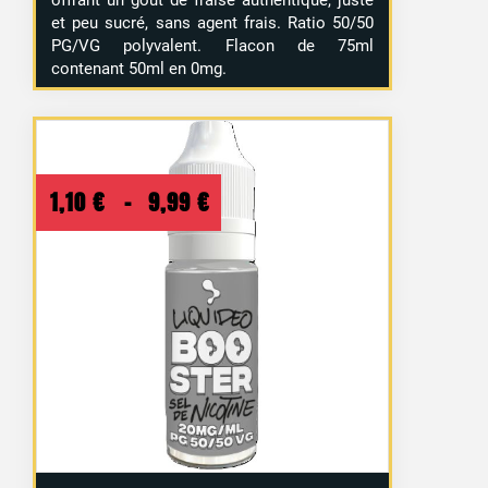
et peu sucré, sans agent frais. Ratio 50/50
PG/VG polyvalent. Flacon de 75ml
contenant 50ml en 0mg.
Plage
1,10
€
–
9,99
€
de
prix :
1,10 €
à
9,99 €