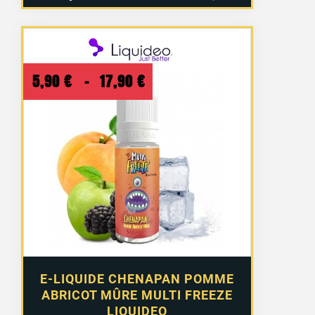
Plage
5,90
€
–
17,90
€
de
prix :
5,90 €
à
17,90 €
E-LIQUIDE CHENAPAN POMME
ABRICOT MÛRE MULTI FREEZE
LIQUIDEO