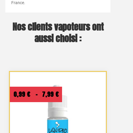
France.
Nos clients vapoteurs ont
aussi choisi :
Plage
0,99
€
–
7,99
€
de
prix :
0,99 €