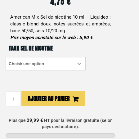
4,75
€
American Mix Sel de nicotine 10 ml – Liquideo :
classic blond doux, notes sucrées et ambrées,
base 50/50, sels 10/20 mg.
Prix moyen constaté sur le web : 5,90 €
TAUX SEL DE NICOTINE
quantité
AJOUTER AU PANIER
de
E-
liquide
29,99 €
Plus que
HT
pour la livraison gratuite (selon
Tabac
pays destinataire).
Blond