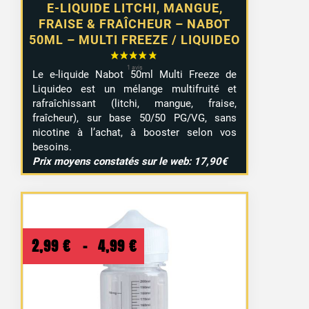
E-LIQUIDE LITCHI, MANGUE,
FRAISE & FRAÎCHEUR – NABOT
50ML – MULTI FREEZE / LIQUIDEO
Le e-liquide Nabot 50ml Multi Freeze de
Liquideo est un mélange multifruité et
rafraîchissant (litchi, mangue, fraise,
fraîcheur), sur base 50/50 PG/VG, sans
nicotine à l’achat, à booster selon vos
besoins.
Prix moyens constatés sur le web: 17,90€
Plage
2,99
€
–
4,99
€
de
prix :