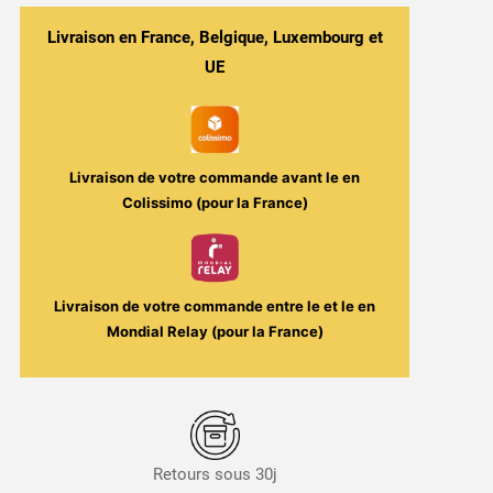
-
American
Livraison en France, Belgique, Luxembourg et
Mix
UE
Sel
de
Nicotine
10
Livraison de votre commande avant le
en
ml
Colissimo (pour la France)
–
Liquideo
Livraison de votre commande entre le
et le
en
Mondial Relay (pour la France)
Retours sous 30j