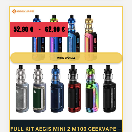
Plage
52,90
€
–
62,90
€
de
prix :
OFFRE SPÉCIALE
52,90 €
à
62,90 €
3 avis
FULL KIT AEGIS MINI 2 M100 GEEKVAPE –