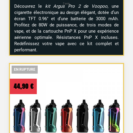
Découvrez le
kit Argus Pro 2 de Voopoo
, une
cigarette électronique au design élégant, dotée d’un
écran TFT 0.96″ et d’une batterie de 3000 mAh.
1 avis
Profitez de 80W de puissance, de trois modes de
vape, et de la cartouche PnP X pour une expérience
aérienne optimale. Résistances PnP X incluses.
Redéfinissez votre vape avec ce kit complet et
performant.
EN RUPTURE
EN RUPTURE
EN RUPTURE
44,90
€