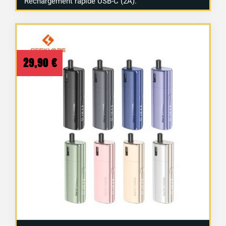
Rechargement rapide USB-C (2A).
29,90
€