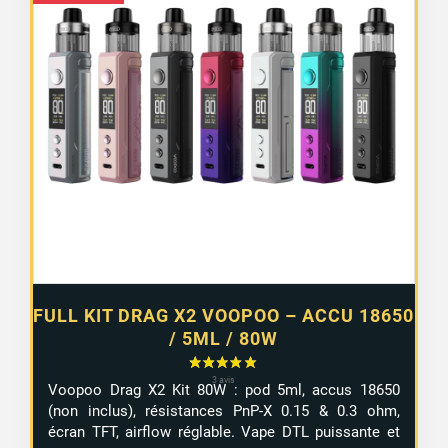
FULL KIT DRAG X2 VOOPOO – ACCU 18650
/ 5ML / 80W
Voopoo
Drag
X2
Kit
80W :
pod
5ml,
accus
18650
(non inclus),
résistances
PnP-
X
0.15 &
0.3
ohm,
écran
TFT,
airflow
réglable.
Vape
DTL
puissante
et
1 avis