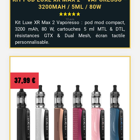
3200MAH / 5ML / 80W
Kit Luxe XR Max 2 Vaporesso : pod mod compact,
3200 mAh, 80 W, cartouches 5 ml MTL & DTL,
résistances GTX & Dual Mesh, écran tactile
personnalisable.
37,99
€
1 avis