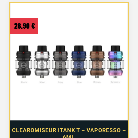
26,90
€
CLEAROMISEUR ITANK T – VAPORESSO –
6ML