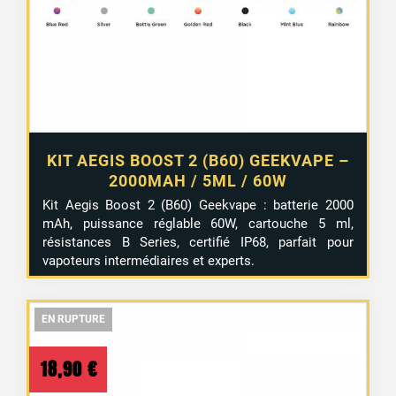
KIT AEGIS BOOST 2 (B60) GEEKVAPE –
2000MAH / 5ML / 60W
Kit Aegis Boost 2 (B60) Geekvape : batterie 2000
mAh, puissance réglable 60W, cartouche 5 ml,
résistances B Series, certifié IP68, parfait pour
vapoteurs intermédiaires et experts.
EN RUPTURE
EN RUPTURE
EN RUPTURE
18,90
€