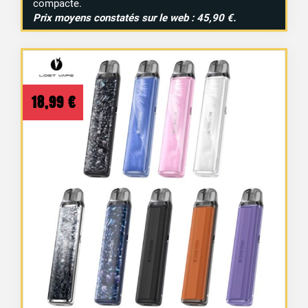
compacte.
Prix
moyens
constatés
sur
le
web :
45,90 €.
18,99
€