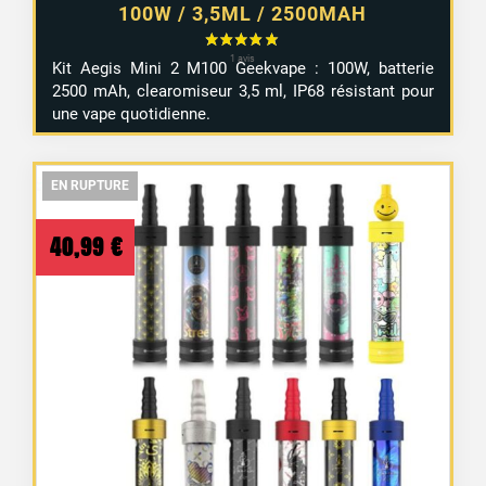
100W / 3,5ML / 2500MAH
Kit Aegis Mini 2 M100 Geekvape : 100W, batterie
2500 mAh, clearomiseur 3,5 ml, IP68 résistant pour
une vape quotidienne.
EN RUPTURE
EN RUPTURE
EN RUPTURE
40,99
€