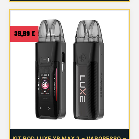
39,99
€
KIT POD LUXE XR MAX 2 – VAPORESSO –