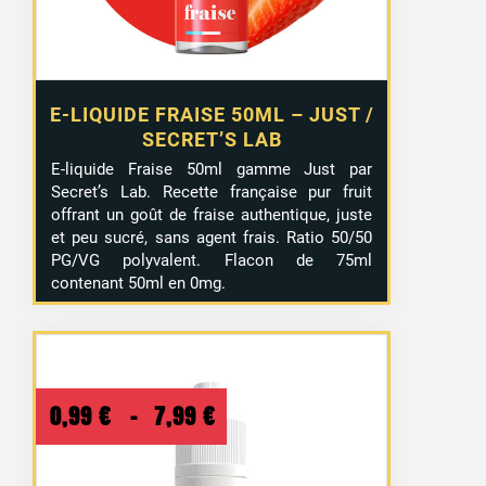
E-LIQUIDE FRAISE 50ML – JUST /
SECRET’S LAB
E-liquide Fraise 50ml gamme Just par
Secret’s Lab. Recette française pur fruit
offrant un goût de fraise authentique, juste
et peu sucré, sans agent frais. Ratio 50/50
PG/VG polyvalent. Flacon de 75ml
contenant 50ml en 0mg.
Plage
0,99
€
–
7,99
€
de