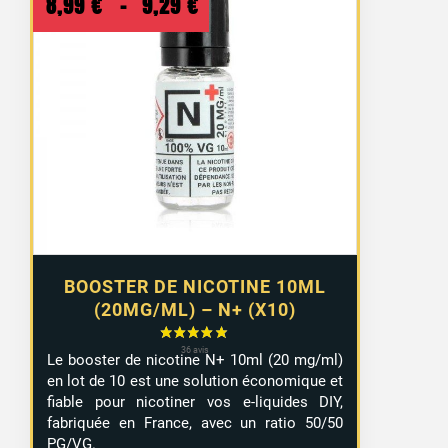
Plage
8,99
€
–
9,29
€
de
prix :
8,99 €
à
9,29 €
BOOSTER DE NICOTINE 10ML
(20MG/ML) – N+ (X10)
Le booster de nicotine N+ 10ml (20 mg/ml)
en lot de 10 est une solution économique et
fiable pour nicotiner vos e-liquides DIY,
fabriquée en France, avec un ratio 50/50
PG/VG.