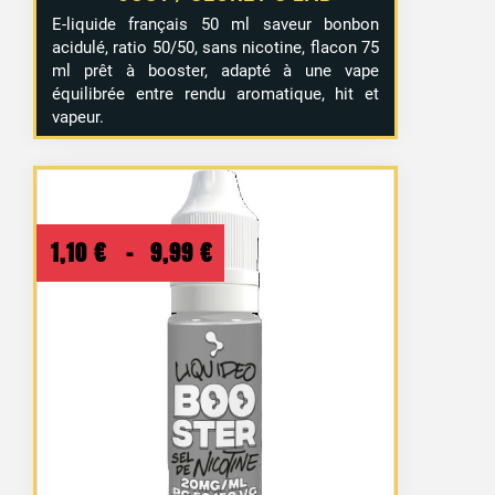
E-liquide français 50 ml saveur bonbon
acidulé, ratio 50/50, sans nicotine, flacon 75
ml prêt à booster, adapté à une vape
équilibrée entre rendu aromatique, hit et
vapeur.
Plage
1,10
€
–
9,99
€
de
prix :
1,10 €
à
9,99 €