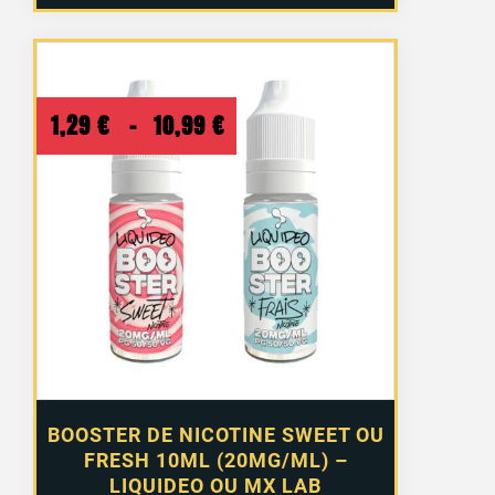
Plage
1,29
€
–
10,99
€
de
prix :
1,29 €
à
10,99 €
BOOSTER DE NICOTINE SWEET OU
FRESH 10ML (20MG/ML) –
LIQUIDEO OU MX LAB