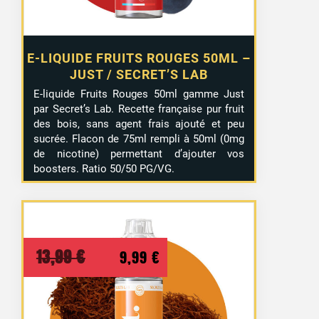
E-LIQUIDE FRUITS ROUGES 50ML –
JUST / SECRET’S LAB
E-liquide Fruits Rouges 50ml gamme Just
par Secret’s Lab. Recette française pur fruit
des bois, sans agent frais ajouté et peu
sucrée. Flacon de 75ml rempli à 50ml (0mg
de nicotine) permettant d’ajouter vos
boosters. Ratio 50/50 PG/VG.
Le
Le
13,99
€
36 avis
9,99
€
prix
prix
initial
actuel