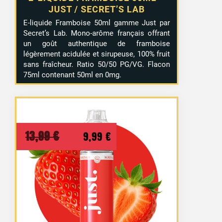
JUST / SECRET’S LAB
E-liquide Framboise 50ml gamme Just par
Secret’s Lab. Mono-arôme français offrant
un goût authentique de framboise
légèrement acidulée et sirupeuse, 100% fruit
sans fraîcheur. Ratio 50/50 PG/VG. Flacon
75ml contenant 50ml en 0mg.
Le
Le
13,99
€
9,99
€
prix
prix
initial
actuel
était :
est :
13,99 €.
9,99 €.