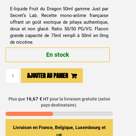
prix
prix
E-liquide Fruit du Dragon 50ml gamme Just par
initial
actuel
Secret’s Lab. Recette mono-arôme française
offrant un goût exotique de pitaya authentique,
était :
est :
doux et non glacé. Ratio 50/50 PG/VG. Flacon
grande capacité de 75ml rempli à 50ml en 0mg
13,99 €.
9,99 €.
de nicotine.
En stock
quantité
AJOUTER AU PANIER
de
E-
liquide
16,67 €
Plus que
HT
pour la livraison gratuite (selon
Fruit
pays destinataire).
du
Dragon
50ml
Livraison en France, Belgique, Luxembourg et
-
UE