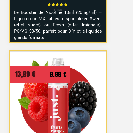
Le Booster de Nicotine 10ml (20mg/ml) –
Liquideo ou MX Lab est disponible en Sweet
(effet sucré) ou Fresh (effet fraîcheur).
PG/VG 50/50, parfait pour DIY et e-liquides
grands formats.
Le
Le
13,99
€
9,99
€
prix
prix
initial
actuel
était :
est :
13,99 €.
9,99 €.