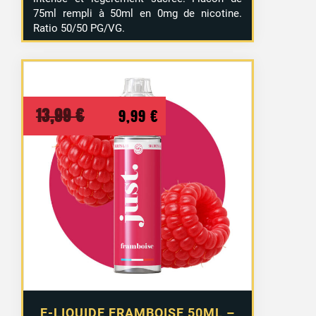
75ml rempli à 50ml en 0mg de nicotine.
Ratio 50/50 PG/VG.
Le
Le
13,99
€
9,99
€
prix
prix
initial
actuel
était :
est :
13,99 €.
9,99 €.
E-LIQUIDE FRAMBOISE 50ML –