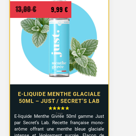
Le
Le
13,99
€
9,99
€
prix
prix
initial
actuel
était :
est :
13,99 €.
9,99 €.
E-LIQUIDE MENTHE GLACIALE
50ML – JUST / SECRET’S LAB
E-liquide Menthe Givrée 50ml gamme Just
par Secret’s Lab. Recette française mono-
arôme offrant une menthe bleue glaciale
intense et légèrement sucrée. Flacon de