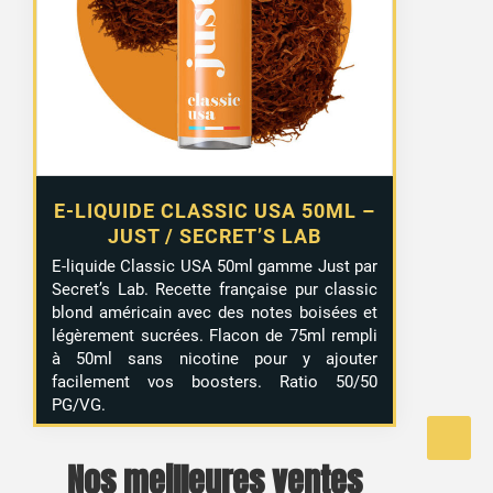
était :
est :
13,99 €.
9,99 €.
E-LIQUIDE CLASSIC USA 50ML –
JUST / SECRET’S LAB
E-liquide Classic USA 50ml gamme Just par
Secret’s Lab. Recette française pur classic
blond américain avec des notes boisées et
légèrement sucrées. Flacon de 75ml rempli
à 50ml sans nicotine pour y ajouter
facilement vos boosters. Ratio 50/50
PG/VG.
Nos meilleures ventes