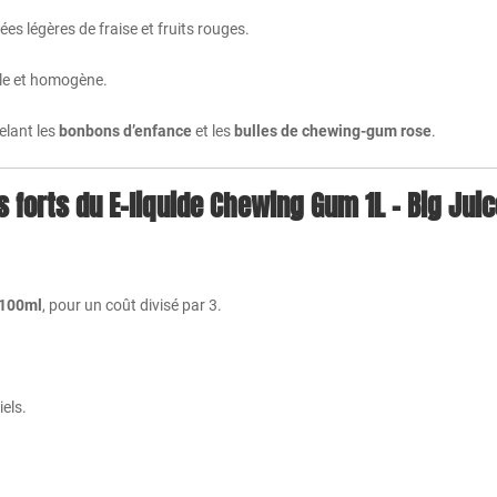
es légères de fraise et fruits rouges.
le et homogène.
elant les
bonbons d’enfance
et les
bulles de chewing-gum rose
.
 forts du E-liquide Chewing Gum 1L – Big Juic
 100ml
, pour un coût divisé par 3.
.
iels.