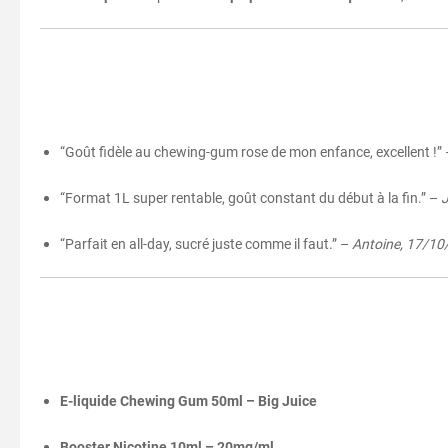
“Goût fidèle au chewing-gum rose de mon enfance, excellent !”
“Format 1L super rentable, goût constant du début à la fin.” –
J
“Parfait en all-day, sucré juste comme il faut.” –
Antoine, 17/10
E-liquide Chewing Gum 50ml – Big Juice
Booster Nicotine 10ml – 20mg/ml