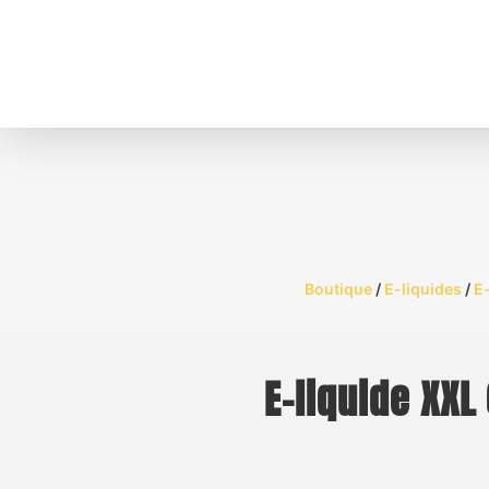
Boutique
/
E-liquides
/
E
E-liquide XXL