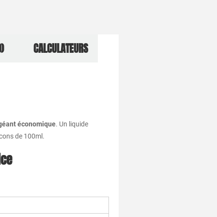
)
CALCULATEURS
 géant économique
. Un liquide
acons de 100ml.
ice