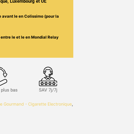
gique, Luxembourg et UE
e avant le
en Colissimo (pour la
entre le
et le
en Mondial Relay
s plus bas
SAV 7j/7j
de Gourmand - Cigarette Electronique
,