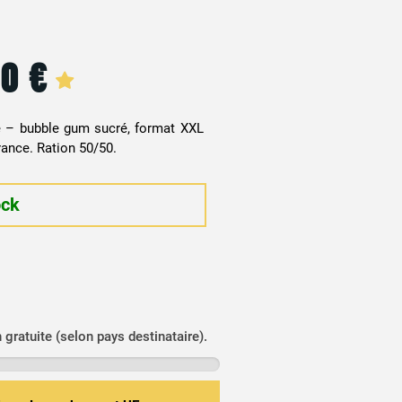
90
€
e – bubble gum sucré, format XXL
ance. Ration 50/50.
ock
n gratuite (selon pays destinataire).