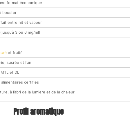
grand format économique
à booster
fait entre hit et vapeur
(jusqu’à 3 ou 6 mg/ml)
ucré
et fruité
ie, sucrée et fun
 MTL et DL
limentaires certifiés
re, à l’abri de la lumière et de la chaleur
Profil aromatique