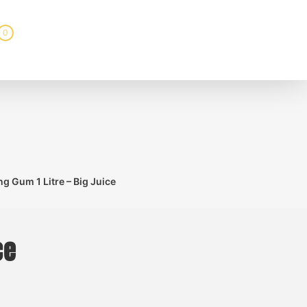
0
g Gum 1 Litre – Big Juice
ce