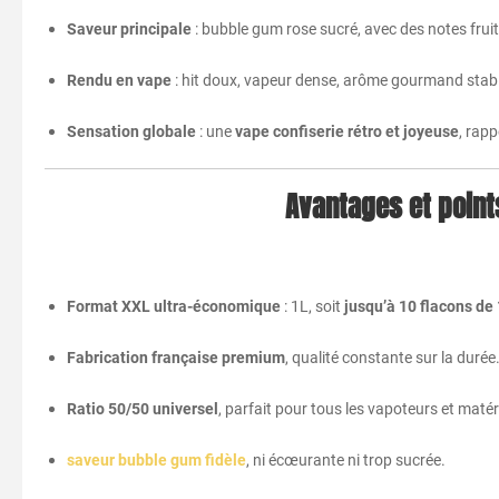
Saveur principale
: bubble gum rose sucré, avec des notes fruité
Rendu en vape
: hit doux, vapeur dense, arôme gourmand stab
Sensation globale
: une
vape confiserie rétro et joyeuse
, rapp
Avantages et points
Format XXL ultra-économique
: 1L, soit
jusqu’à 10 flacons de
Fabrication française premium
, qualité constante sur la durée
Ratio 50/50 universel
, parfait pour tous les vapoteurs et matér
saveur bubble gum fidèle
, ni écœurante ni trop sucrée.