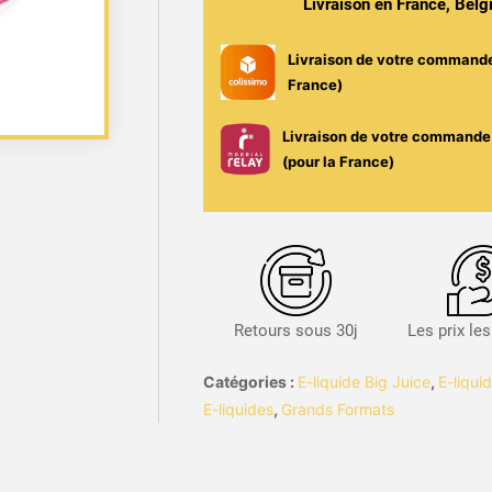
Livraison en France, Bel
1
Litre
Livraison de votre command
-
France)
Big
Juice
Livraison de votre commande 
(pour la France)
Retours sous 30j
Les prix le
Catégories :
E-liquide Big Juice
,
E-liqui
E-liquides
,
Grands Formats