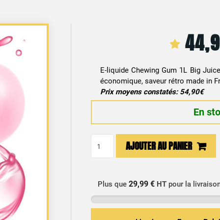
44,
E-liquide Chewing Gum 1L Big Juic
économique, saveur rétro made in Fr
Prix moyens constatés: 54,90€
En st
quantité
AJOUTER AU PANIER
de
E-
liquide
29,99 €
Plus que
HT
pour la livraiso
XXL
Chewing
Gum