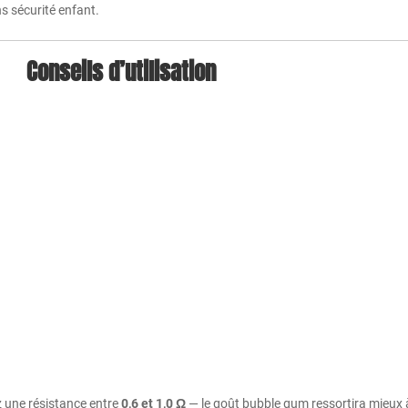
ns sécurité enfant.
Conseils d’utilisation
ez une résistance entre
0,6 et 1,0 Ω
— le goût bubble gum ressortira mieux