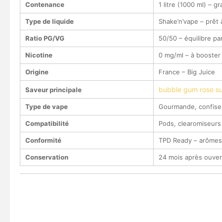
Contenance
1 litre (1000 ml) – 
Type de liquide
Shake’n’vape – prêt 
Ratio PG/VG
50/50 – équilibre par
Nicotine
0 mg/ml – à booster 
Origine
France – Big Juice
bubble gum rose s
Saveur principale
Type de vape
Gourmande, confiser
Compatibilité
Pods, clearomiseurs
Conformité
TPD Ready – arômes a
Conservation
24 mois après ouvertu