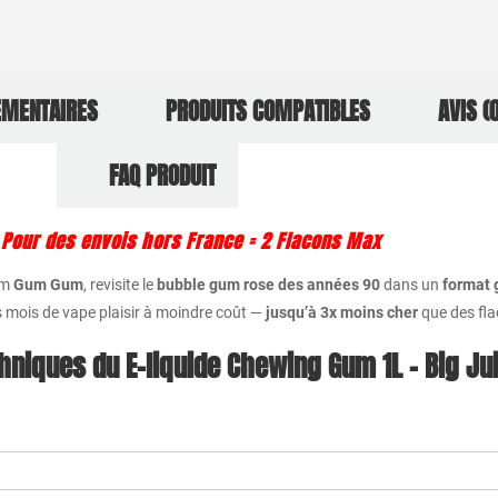
ÉMENTAIRES
PRODUITS COMPATIBLES
AVIS (0
FAQ PRODUIT
: Pour des envois hors France = 2 Flacons Max
om
Gum Gum
, revisite le
bubble gum rose des années 90
dans un
format
s mois de vape plaisir à moindre coût —
jusqu’à 3x moins cher
que des fl
hniques du E-liquide Chewing Gum 1L – Big Ju