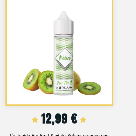
12,99
€
L’e-liquide Pur Fruit Kiwi de Solana propose une