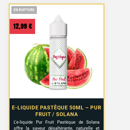
EN RUPTURE
EN RUPTURE
EN RUPTURE
12,99
€
E-LIQUIDE PASTÈQUE 50ML – PUR
FRUIT / SOLANA
L’e-liquide Pur Fruit Pastèque de Solana
offre la saveur désaltérante, naturelle et