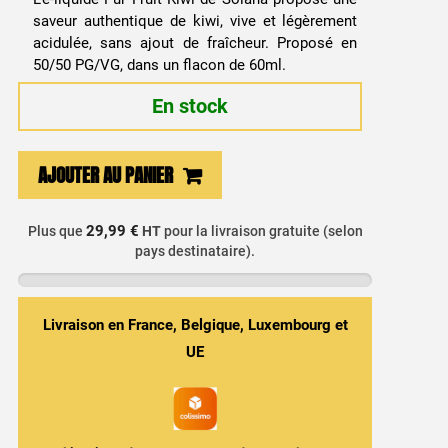
saveur authentique de kiwi, vive et légèrement
acidulée, sans ajout de fraîcheur. Proposé en
50/50 PG/VG, dans un flacon de 60ml.
En stock
quantité
AJOUTER AU PANIER
de
E-
29,99 €
Plus que
HT
pour la livraison gratuite (selon
liquide
pays destinataire).
Kiwi
50ml
-
Livraison en France, Belgique, Luxembourg et
Pur
UE
Fruit
/
Solana