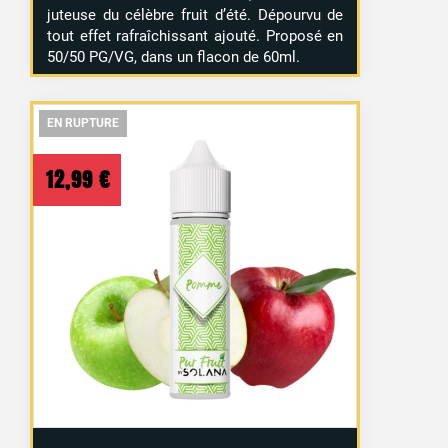
juteuse du célèbre fruit d’été. Dépourvu de
tout effet rafraîchissant ajouté. Proposé en
50/50 PG/VG, dans un flacon de 60ml.
EN RUPTURE
EN RUPTURE
EN RUPTURE
12,99
€