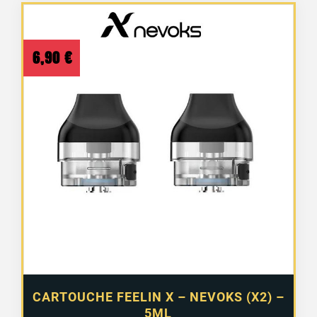
6,90
€
CARTOUCHE FEELIN X – NEVOKS (X2) –
5ML