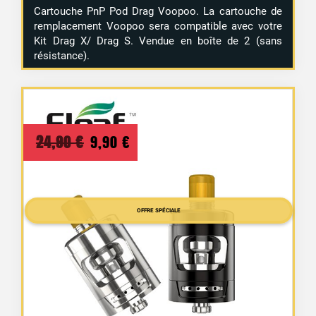
Cartouche PnP Pod Drag Voopoo. La cartouche de
remplacement Voopoo sera compatible avec votre
Kit Drag X/ Drag S. Vendue en boîte de 2 (sans
résistance).
Le
Le
24,90
€
9,90
€
prix
prix
initial
actuel
était :
est :
OFFRE SPÉCIALE
24,90 €.
9,90 €.