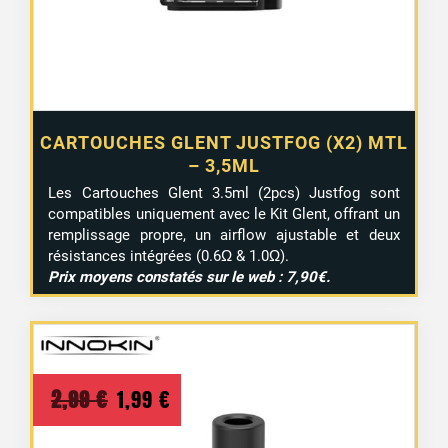
CARTOUCHES GLENT JUSTFOG (X2) MTL
– 3,5ML
Les Cartouches Glent 3.5ml (2pcs) Justfog sont
compatibles uniquement avec le Kit Glent, offrant un
remplissage propre, un airflow ajustable et deux
résistances intégrées (0.6Ω & 1.0Ω).
Prix moyens constatés sur le web : 7,90€.
Le
Le
2,99
€
1,99
€
prix
prix