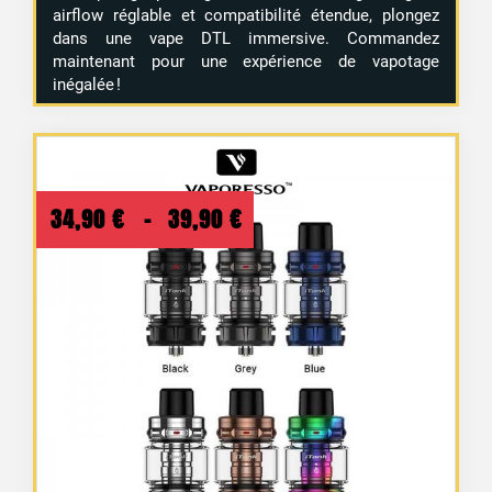
airflow réglable et compatibilité étendue, plongez
dans une vape DTL immersive. Commandez
maintenant pour une expérience de vapotage
inégalée !
Plage
34,90
€
–
39,90
€
de
prix :
34,90 €
à
39,90 €