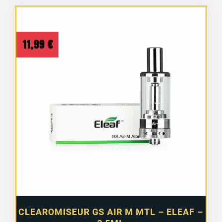
11,99
€
CLEAROMISEUR GS AIR M MTL – ELEAF –