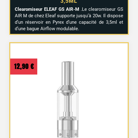
3,5ML
Clearomiseur ELEAF GS AIR-M
.Le clearomiseur GS
AIR M de chez Eleaf supporte jusqu’à 20w. Il dispose
d’un réservoir en Pyrex d’une capacité de 3,5ml et
d’une bague Airflow modulable.
12,90
€