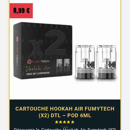
2 avis
8,99
€
CARTOUCHE HOOKAH AIR FUMYTECH
(X2) DTL – POD 6ML
Découvrez la Cartouche Hookah Air Fumytech (X2)