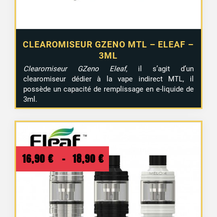
CLEAROMISEUR GZENO MTL – ELEAF –
3ML
Clearomiseur GZeno Eleaf
, il s’agit d’un
clearomiseur dédier à la vape indirect MTL, il
possède un capacité de remplissage en e-liquide de
3ml.
Plage
16,90
€
–
18,90
€
de
prix :
16,90 €