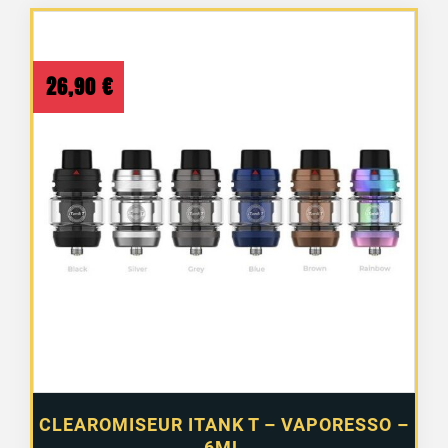
26,90
€
CLEAROMISEUR ITANK T – VAPORESSO –
6ML