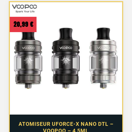
20,99
€
ATOMISEUR UFORCE-X NANO DTL –
VOOPOO – 4,5ML