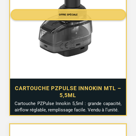
initial
actuel
était :
est :
OFFRE SPÉCIALE
2,99 €.
1,99 €.
CARTOUCHE PZPULSE INNOKIN MTL –
5,5ML
Cartouche PZPulse Innokin 5,5ml : grande capacité,
airflow réglable, remplissage facile. Vendu à l’unité.