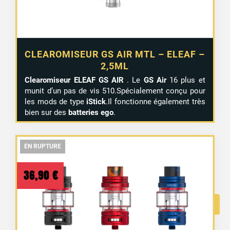
CLEAROMISEUR GS AIR MTL – ELEAF –
2,5ML
Clearomiseur ELEAF GS AIR
. Le
GS Air
16 plus et
munit d’un pas de vis 510.Spécialement conçu pour
les mods de type
iStick
.Il fonctionne également très
bien sur des
batteries ego
.
EN RUPTURE
EN RUPTURE
EN RUPTURE
36,90
€