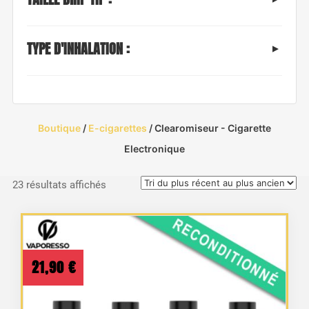
TYPE D'INHALATION :
Boutique
/
E-cigarettes
/ Clearomiseur - Cigarette
Electronique
Trié
23 résultats affichés
du
plus
récent
au
21,90
€
plus
ancien