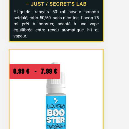
– JUST / SECRET’S LAB
E-liquide français 50 ml saveur bonbon
acidulé, ratio 50/50, sans nicotine, flacon 75
ml prêt à booster, adapté à une vape
équilibrée entre rendu aromatique, hit et
vapeur.
Plage
0,99
€
–
7,99
€
de
prix :
0,99 €
à
7,99 €