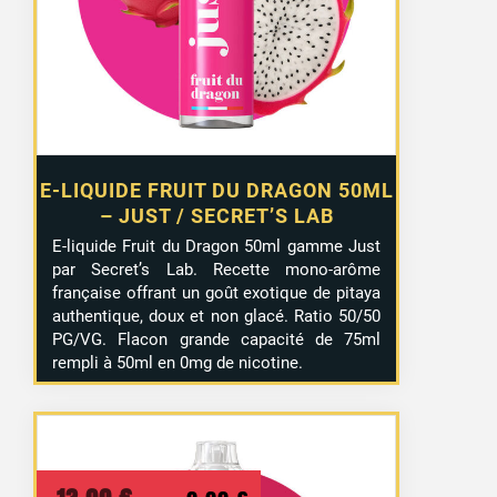
13,99 €.
9,99 €.
E-LIQUIDE FRUIT DU DRAGON 50ML
– JUST / SECRET’S LAB
E-liquide Fruit du Dragon 50ml gamme Just
par Secret’s Lab. Recette mono-arôme
française offrant un goût exotique de pitaya
authentique, doux et non glacé. Ratio 50/50
PG/VG. Flacon grande capacité de 75ml
rempli à 50ml en 0mg de nicotine.