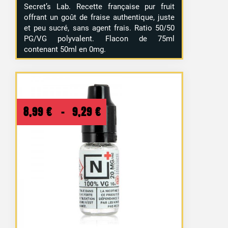
Secret’s Lab. Recette française pur fruit
offrant un goût de fraise authentique, juste
et peu sucré, sans agent frais. Ratio 50/50
PG/VG polyvalent. Flacon de 75ml
contenant 50ml en 0mg.
Plage
8,99
€
–
9,29
€
de
prix :
8,99 €
à
9,29 €