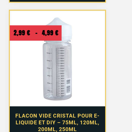
Plage
2,99
€
–
4,99
€
de
prix :
2,99 €
à
4,99 €
FLACON VIDE CRISTAL POUR E-
LIQUIDE ET DIY – 75ML, 120ML,
200ML, 250ML