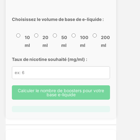
Choisissez le volume de base de e-liquide :
10
20
50
100
200
ml
ml
ml
ml
ml
Taux de nicotine souhaité (mg/ml) :
Calculer le nombre de boosters pour votre
base e-liquide