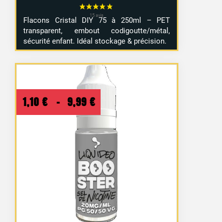
Flacons Cristal DIY 75 à 250ml – PET
transparent, embout codigoutte/métal,
sécurité enfant. Idéal stockage & précision.
Plage
1,10
€
–
9,99
€
de
prix :
1,10 €
à
9,99 €