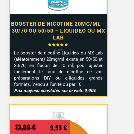
BOOSTER DE NICOTINE 20MG/ML –
30/70 OU 50/50 – LIQUIDEO OU MX
LAB
Le booster de nicotine Liquideo ou MX Lab
(aléatoirement) 20mg/ml existe en 50/50 et
30/70, en flacon de 10 ml, pour ajuster
facilement le taux de nicotine de vos
préparations DIY ou e-liquides grands
formats. Vendu à l’unité ou par 10.
Prix moyens constatés sur le web: 9,90€
Le
Le
13,99
€
9,99
€