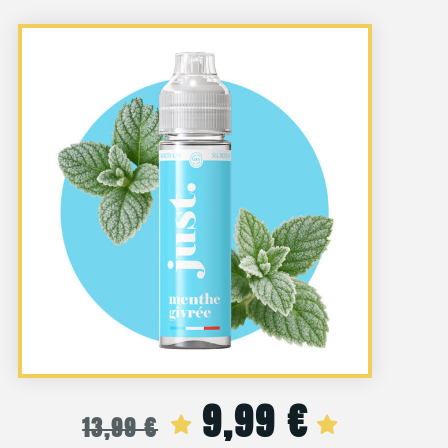
9,99
€
Le
Le
13,99
€