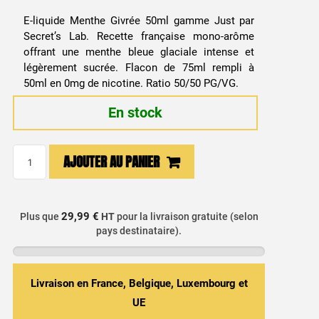
prix
prix
E-liquide Menthe Givrée 50ml gamme Just par
initial
actuel
Secret’s Lab. Recette française mono-arôme
offrant une menthe bleue glaciale intense et
était :
est :
légèrement sucrée. Flacon de 75ml rempli à
50ml en 0mg de nicotine. Ratio 50/50 PG/VG.
13,99 €.
9,99 €.
En stock
quantité
AJOUTER AU PANIER
de
E-
liquide
29,99 €
Plus que
HT
pour la livraison gratuite (selon
Menthe
pays destinataire).
Glaciale
50ml
-
Livraison en France, Belgique, Luxembourg et
Just
UE
/