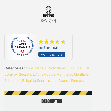
SAV 7j/7j
Basé sur 2 avis
VOIR LES AVIS
Catégories :
Bons plans & Promotions
,
E-liquide Just
50ml by Secret's LAb
,
E-liquide Menthe et Mentholé
,
E-liquides
,
E‑liquide Secret’s Lab
,
Grands Formats
DESCRIPTION