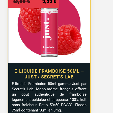
Le
Le
13,99
€
9,99
€
prix
prix
initial
actuel
était :
est :
13,99 €.
9,99 €.
E-LIQUIDE FRAMBOISE 50ML –
JUST / SECRET’S LAB
E-liquide Framboise 50ml gamme Just par
Secret’s Lab. Mono-arôme français offrant
un goût authentique de framboise
légèrement acidulée et sirupeuse, 100% fruit
sans fraîcheur. Ratio 50/50 PG/VG. Flacon
75ml contenant 50ml en 0mg.