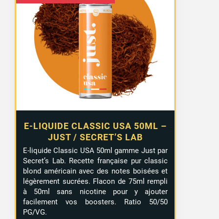
prix
prix
initial
actuel
était :
est :
13,99 €.
9,99 €.
E-LIQUIDE CLASSIC USA 50ML –
JUST / SECRET’S LAB
E-liquide Classic USA 50ml gamme Just par
Secret’s Lab. Recette française pur classic
blond américain avec des notes boisées et
légèrement sucrées. Flacon de 75ml rempli
à 50ml sans nicotine pour y ajouter
facilement vos boosters. Ratio 50/50
PG/VG.