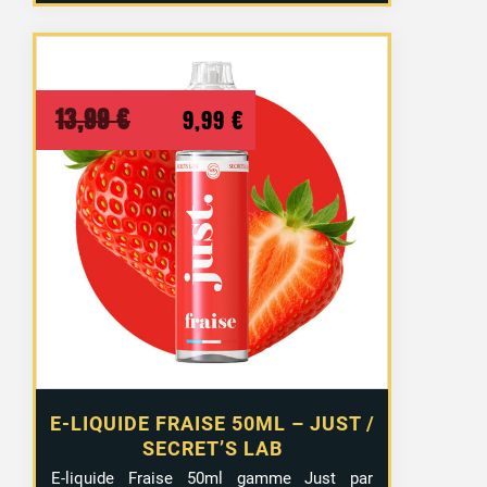
Le
Le
13,99
€
9,99
€
prix
prix
initial
actuel
était :
est :
13,99 €.
9,99 €.
E-LIQUIDE FRAISE 50ML – JUST /
SECRET’S LAB
E-liquide Fraise 50ml gamme Just par