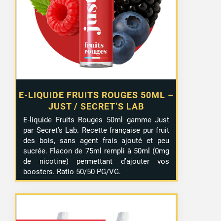
était :
est :
13,99 €.
9,99 €.
E-LIQUIDE FRUITS ROUGES 50ML –
JUST / SECRET’S LAB
E-liquide Fruits Rouges 50ml gamme Just
par Secret’s Lab. Recette française pur fruit
des bois, sans agent frais ajouté et peu
sucrée. Flacon de 75ml rempli à 50ml (0mg
de nicotine) permettant d’ajouter vos
boosters. Ratio 50/50 PG/VG.