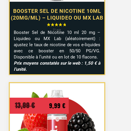
BOOSTER SEL DE NICOTINE 10ML
(20MG/ML) – LIQUIDEO OU MX LAB
Booster Sel de Nicotine 10 ml 20 mg –
Liquideo ou MX Lab (aléatoirement) :
ajustez le taux de nicotine de vos e-liquides
avec ce booster en 50/50 PG/VG.
Disponible à l’unité ou en lot de 10 flacons.
Prix moyens constatés sur le web : 1,50 € à
l’unité.
Le
Le
13,99
€
9,99
€
prix
prix
initial
actuel