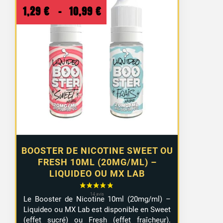
Plage
1,29
€
–
10,99
€
de
prix :
1,29 €
à
10,99 €
BOOSTER DE NICOTINE SWEET OU
FRESH 10ML (20MG/ML) –
LIQUIDEO OU MX LAB
Le Booster de Nicotine 10ml (20mg/ml) –
Liquideo ou MX Lab est disponible en Sweet
(effet sucré) ou Fresh (effet fraîcheur).