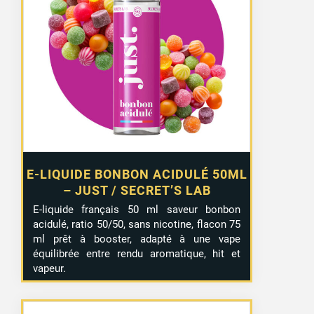
prix
prix
initial
actuel
était :
est :
13,99 €.
9,99 €.
E-LIQUIDE BONBON ACIDULÉ 50ML
– JUST / SECRET’S LAB
E-liquide français 50 ml saveur bonbon
acidulé, ratio 50/50, sans nicotine, flacon 75
ml prêt à booster, adapté à une vape
équilibrée entre rendu aromatique, hit et
vapeur.