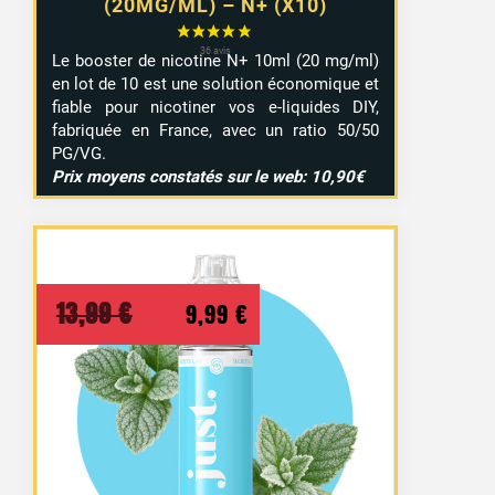
(20MG/ML) – N+ (X10)
Le booster de nicotine N+ 10ml (20 mg/ml)
en lot de 10 est une solution économique et
fiable pour nicotiner vos e-liquides DIY,
fabriquée en France, avec un ratio 50/50
PG/VG.
Prix moyens constatés sur le web: 10,90€
Le
Le
13,99
€
9,99
€
prix
prix
initial
actuel
était :
est :
13,99 €.
9,99 €.