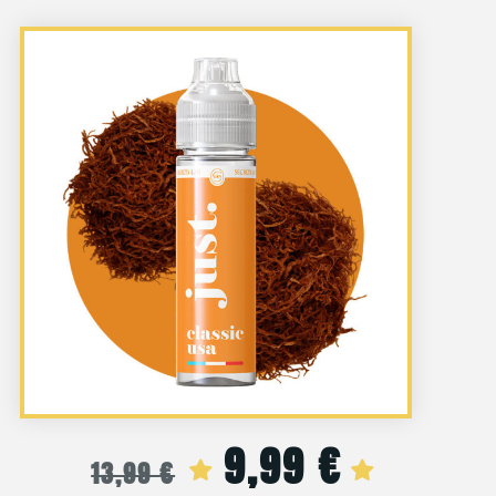
9,99
€
Le
Le
13,99
€