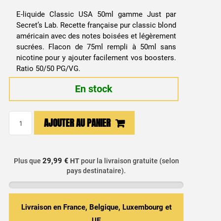
prix
prix
E-liquide Classic USA 50ml gamme Just par
initial
actuel
Secret’s Lab. Recette française pur classic blond
américain avec des notes boisées et légèrement
était :
est :
sucrées. Flacon de 75ml rempli à 50ml sans
nicotine pour y ajouter facilement vos boosters.
13,99 €.
9,99 €.
Ratio 50/50 PG/VG.
En stock
quantité
AJOUTER AU PANIER
de
E-
liquide
29,99 €
Plus que
HT
pour la livraison gratuite (selon
Classic
pays destinataire).
USA
50ml
-
Livraison en France, Belgique, Luxembourg et
Just
UE