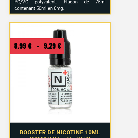
PG/VG polyvalent. Flacon de 75ml
contenant 50ml en 0mg.
Plage
8,99
€
–
9,29
€
de
prix :
8,99 €
à
9,29 €
BOOSTER DE NICOTINE 10ML