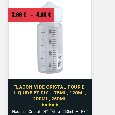
Plage
2,99
€
–
4,99
€
de
prix :
2,99 €
à
4,99 €
FLACON VIDE CRISTAL POUR E-
LIQUIDE ET DIY – 75ML, 120ML,
200ML, 250ML
Flacons Cristal DIY 75 à 250ml – PET