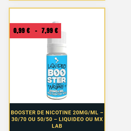
Plage
0,99
€
–
7,99
€
de
prix :
0,99 €
à
7,99 €
BOOSTER DE NICOTINE 20MG/ML –
30/70 OU 50/50 – LIQUIDEO OU MX
LAB