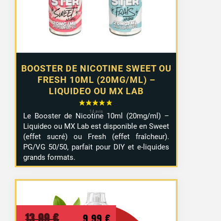
à
10,99 €
BOOSTER DE NICOTINE SWEET OU
FRESH 10ML (20MG/ML) –
LIQUIDEO OU MX LAB
Le Booster de Nicotine 10ml (20mg/ml) –
Liquideo ou MX Lab est disponible en Sweet
(effet sucré) ou Fresh (effet fraîcheur).
PG/VG 50/50, parfait pour DIY et e-liquides
grands formats.
Le
Le
13,99
€
9,99
€