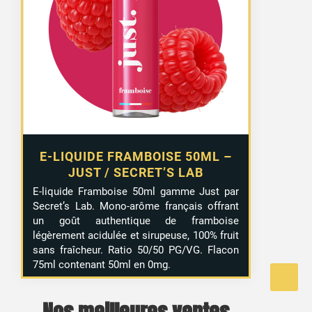
initial
actuel
était :
est :
13,99 €.
9,99 €.
E-LIQUIDE FRAMBOISE 50ML –
JUST / SECRET’S LAB
E-liquide Framboise 50ml gamme Just par
Secret’s Lab. Mono-arôme français offrant
un goût authentique de framboise
légèrement acidulée et sirupeuse, 100% fruit
sans fraîcheur. Ratio 50/50 PG/VG. Flacon
75ml contenant 50ml en 0mg.