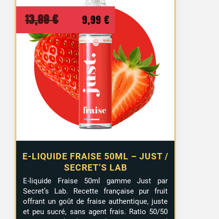
Le
Le
13,99
€
9,99
€
prix
prix
initial
actuel
était :
est :
13,99 €.
9,99 €.
E-LIQUIDE FRAISE 50ML – JUST /
SECRET’S LAB
E-liquide Fraise 50ml gamme Just par
Secret’s Lab. Recette française pur fruit
offrant un goût de fraise authentique, juste
et peu sucré, sans agent frais. Ratio 50/50