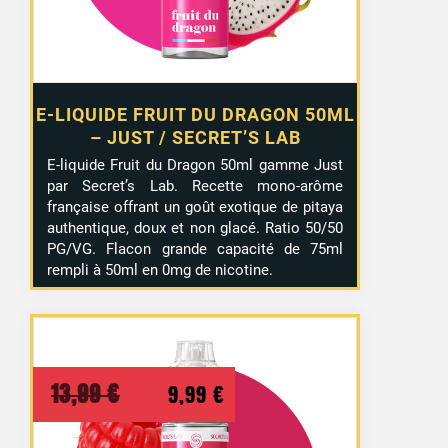
E-LIQUIDE FRUIT DU DRAGON 50ML
– JUST / SECRET’S LAB
E-liquide Fruit du Dragon 50ml gamme Just
par Secret’s Lab. Recette mono-arôme
française offrant un goût exotique de pitaya
authentique, doux et non glacé. Ratio 50/50
PG/VG. Flacon grande capacité de 75ml
rempli à 50ml en 0mg de nicotine.
Le
Le
13,99
€
9,99
€
prix
prix