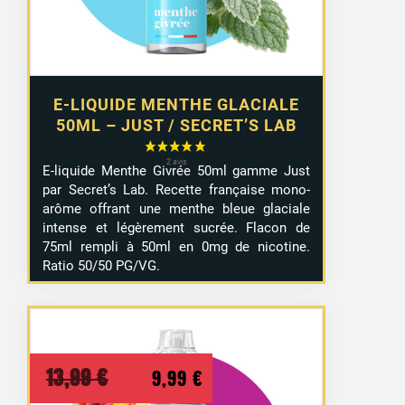
E-LIQUIDE MENTHE GLACIALE
50ML – JUST / SECRET’S LAB
E-liquide Menthe Givrée 50ml gamme Just
par Secret’s Lab. Recette française mono-
arôme offrant une menthe bleue glaciale
intense et légèrement sucrée. Flacon de
75ml rempli à 50ml en 0mg de nicotine.
Ratio 50/50 PG/VG.
Le
Le
13,99
€
9,99
€