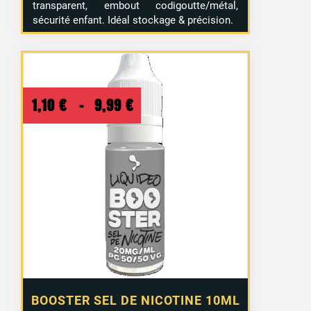
transparent, embout codigoutte/métal,
sécurité enfant. Idéal stockage & précision.
Plage
1,10
€
–
9,99
€
de
prix :
1,10 €
à
9,99 €
BOOSTER SEL DE NICOTINE 10ML