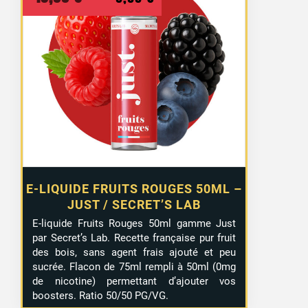
prix
prix
initial
actuel
était :
est :
13,99 €.
9,99 €.
E-LIQUIDE FRUITS ROUGES 50ML –
JUST / SECRET’S LAB
E-liquide Fruits Rouges 50ml gamme Just
par Secret’s Lab. Recette française pur fruit
des bois, sans agent frais ajouté et peu
sucrée. Flacon de 75ml rempli à 50ml (0mg
de nicotine) permettant d’ajouter vos
boosters. Ratio 50/50 PG/VG.