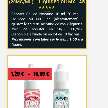
(20MG/ML) – LIQUIDEO OU MX LAB
Booster Sel de Nicotine 10 ml 20 mg –
Liquideo ou MX Lab (aléatoirement) :
ajustez le taux de nicotine de vos e-liquides
avec ce booster en 50/50 PG/VG.
Disponible à l’unité ou en lot de 10 flacons.
Prix moyens constatés sur le web : 1,50 € à
l’unité.
Plage
1,29
€
–
10,99
€
de
prix :
1,29 €