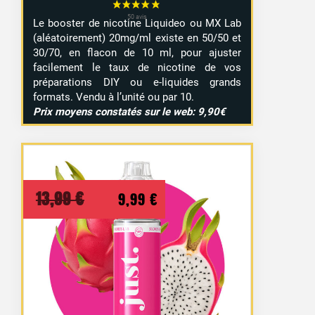
Le booster de nicotine Liquideo ou MX Lab
(aléatoirement) 20mg/ml existe en 50/50 et
30/70, en flacon de 10 ml, pour ajuster
facilement le taux de nicotine de vos
préparations DIY ou e-liquides grands
formats. Vendu à l’unité ou par 10.
Prix moyens constatés sur le web: 9,90€
Le
Le
13,99
€
9,99
€
prix
prix
initial
actuel
était :
est :
13,99 €.
9,99 €.