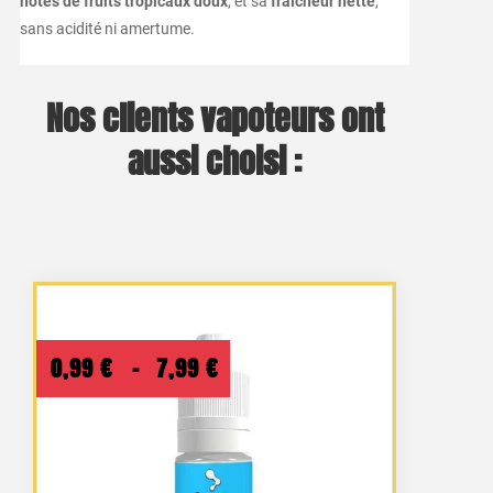
notes de fruits tropicaux doux
, et sa
fraîcheur nette
,
sans acidité ni amertume.
Nos clients vapoteurs ont
aussi choisi :
Plage
0,99
€
–
7,99
€
de
prix :
0,99 €