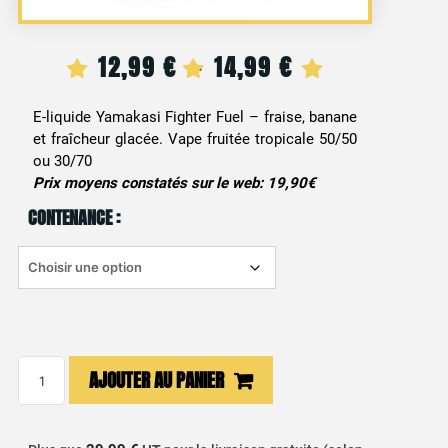
12,99
€
14,99
€
Plage
–
de
E-liquide Yamakasi Fighter Fuel – fraise, banane
et fraîcheur glacée. Vape fruitée tropicale 50/50
prix :
ou 30/70
12,99 €
Prix moyens constatés sur le web: 19,90€
CONTENANCE :
à
14,99 €
quantité
AJOUTER AU PANIER
de
E-
liquide