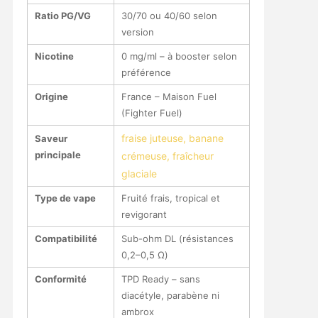
Ratio PG/VG
30/70 ou 40/60 selon
version
Nicotine
0 mg/ml – à booster selon
préférence
Origine
France – Maison Fuel
(Fighter Fuel)
fraise juteuse, banane
Saveur
principale
crémeuse, fraîcheur
glaciale
Type de vape
Fruité frais, tropical et
revigorant
Compatibilité
Sub-ohm DL (résistances
0,2–0,5 Ω)
Conformité
TPD Ready – sans
diacétyle, parabène ni
ambrox