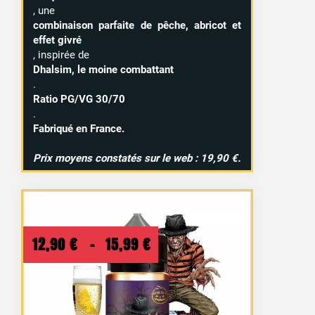
, une
combinaison parfaite de pêche, abricot et
effet givré
, inspirée de
Dhalsim, le moine combattant
.
Ratio PG/VG 30/70
.
Fabriqué en France.
Prix moyens constatés sur le web : 19,90 €.
Plage
12,90
€
–
15,99
€
de
prix :