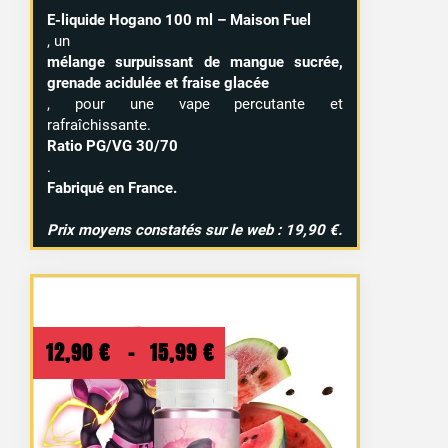
E-liquide Hogano 100 ml – Maison Fuel
, un
mélange surpuissant de mangue sucrée,
grenade acidulée et fraise glacée
, pour une vape percutante et
rafraîchissante.
Ratio PG/VG 30/70
.
Fabriqué en France.
Prix moyens constatés sur le web : 19,90 €.
Plage
12,90
€
–
15,99
€
de
prix :