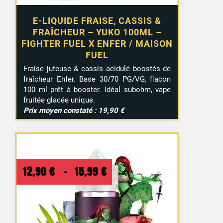
E-LIQUIDE FRAISE, CASSIS &
FRAÎCHEUR – YUKO 100ML –
FIGHTER FUEL X ENFER / MAISON
FUEL
Fraise juteuse & cassis acidulé boostés de
fraîcheur Enfer. Base 30/70 PG/VG, flacon
100 ml prêt à booster. Idéal subohm, vape
fruitée glacée unique.
Prix moyen constaté : 19,90 €
Plage
12,90
€
–
15,99
€
de
prix :