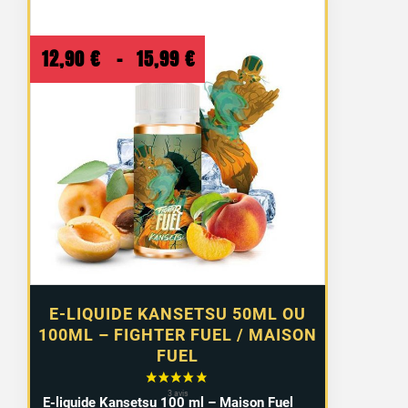
Plage
12,90
€
–
15,99
€
de
prix :
12,90 €
à
15,99 €
E-LIQUIDE KANSETSU 50ML OU
100ML – FIGHTER FUEL / MAISON
FUEL
E-liquide Kansetsu 100 ml – Maison Fuel