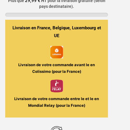
29,99 €
Plus que
HT
pour la livraison gratuite (selon
Fraise,
pays destinataire).
Banane
&
Fraîcheur
Livraison en France, Belgique, Luxembourg et
-
UE
Yamakasi
50ml
ou
100ml
Livraison de votre commande avant le
en
-
Colissimo (pour la France)
Fighter
Fuel
/
Livraison de votre commande entre le
et le
en
Maison
Mondial Relay (pour la France)
Fuel