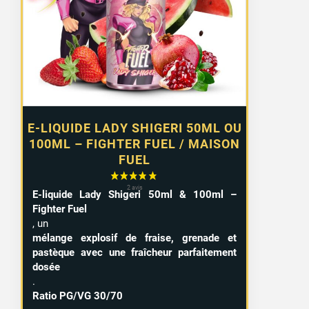
12,90 €
à
15,99 €
E-LIQUIDE LADY SHIGERI 50ML OU
100ML – FIGHTER FUEL / MAISON
FUEL
E-liquide Lady Shigeri 50ml & 100ml –
Fighter Fuel
, un
mélange explosif de fraise, grenade et
pastèque avec une fraîcheur parfaitement
dosée
.
Ratio PG/VG 30/70