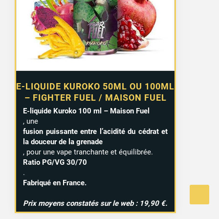
12,90 €
à
15,99 €
E-LIQUIDE KUROKO 50ML OU 100ML
– FIGHTER FUEL / MAISON FUEL
E-liquide Kuroko 100 ml – Maison Fuel
, une
fusion puissante entre l’acidité du cédrat et
la douceur de la grenade
, pour une vape tranchante et équilibrée.
Ratio PG/VG 30/70
.
Fabriqué en France.
Prix moyens constatés sur le web : 19,90 €.