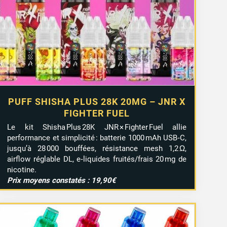
PUFF SHISHA PLUS 28K 20MG – JNR X
FIGHTER FUEL
Le kit Shisha Plus 28K JNR × Fighter Fuel allie
performance et simplicité : batterie 1000 mAh USB‑C,
jusqu’à 28 000 bouffées, résistance mesh 1,2 Ω,
airflow réglable DL, e‑liquides fruités/frais 20 mg de
nicotine.
Prix moyens constatés : 19,90€