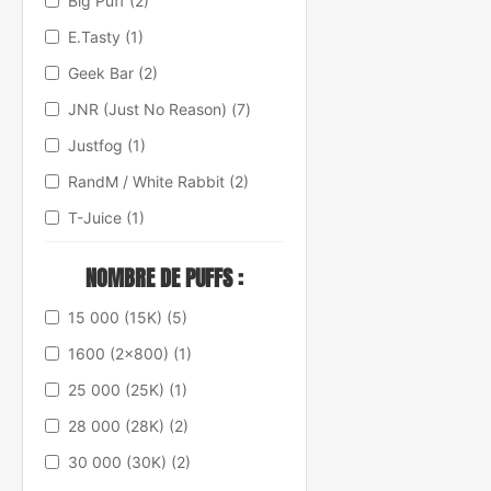
Big Puff
(2)
E.Tasty
(1)
Geek Bar
(2)
JNR (Just No Reason)
(7)
Justfog
(1)
RandM / White Rabbit
(2)
T-Juice
(1)
Vaporesso
(2)
NOMBRE DE PUFFS :
WPuff - Liquideo
(5)
15 000 (15K)
(5)
X-Bar
(2)
1600 (2x800)
(1)
25 000 (25K)
(1)
28 000 (28K)
(2)
30 000 (30K)
(2)