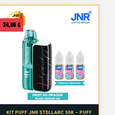
24,90
€
KIT PUFF JNR STELLARC 50K – PUFF