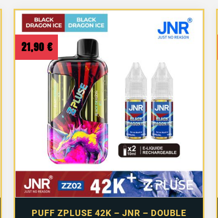
21,90
€
PUFF ZPLUSE 42K – JNR – DOUBLE