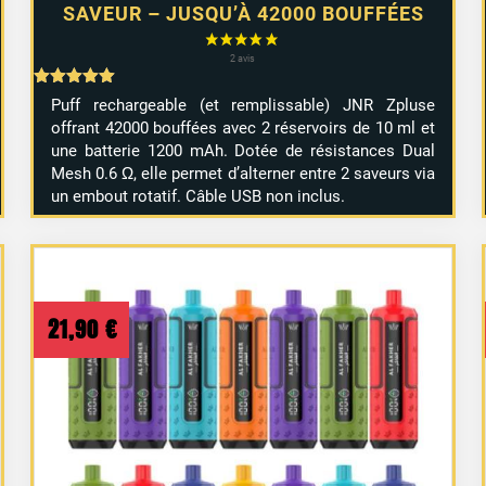
SAVEUR – JUSQU’À 42000 BOUFFÉES
Note
Puff rechargeable (et remplissable) JNR Zpluse
5.00
offrant 42000 bouffées avec 2 réservoirs de 10 ml et
sur 5
une batterie 1200 mAh. Dotée de résistances Dual
Mesh 0.6 Ω, elle permet d’alterner entre 2 saveurs via
un embout rotatif. Câble USB non inclus.
21,90
€