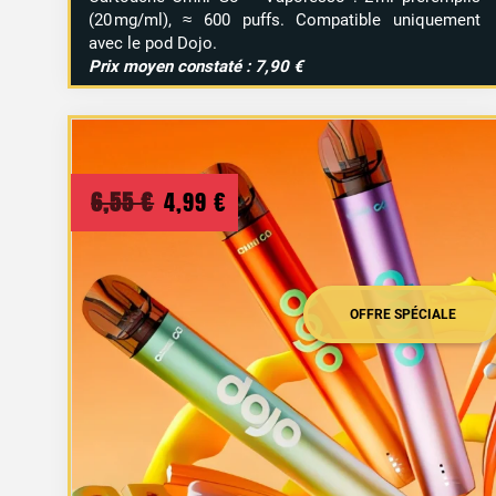
(20 mg/ml), ≈ 600 puffs. Compatible uniquement
avec le pod Dojo.
Prix moyen constaté : 7,90 €
Le
Le
6,55
€
4,99
€
prix
prix
initial
actuel
était :
est :
OFFRE SPÉCIALE
6,55 €.
4,99 €.