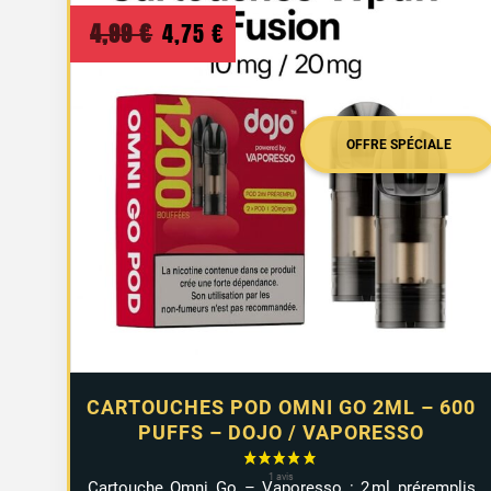
Le
Le
4,99
€
4,75
€
prix
prix
initial
actuel
était :
est :
OFFRE SPÉCIALE
4,99 €.
4,75 €.
CARTOUCHES POD OMNI GO 2ML – 600
PUFFS – DOJO / VAPORESSO
Cartouche Omni Go – Vaporesso : 2 ml préremplis