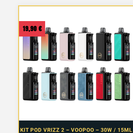
du
plus
récent
au
19,90
€
plus
ancien
KIT POD VRIZZ 2 – VOOPOO – 30W / 15ML