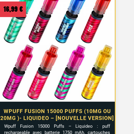
16,99
€
2 avis
WPUFF FUSION 15000 PUFFS (10MG OU
20MG )- LIQUIDEO – [NOUVELLE VERSION]
Wpuff Fusion 15000 Puffs – Liquideo : puff
rechargeable avec batterie 1750 mAh, cartouches