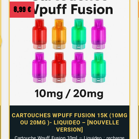
8,99
€
CARTOUCHES WPUFF FUSION 15K (10MG
OU 20MG )- LIQUIDEO – [NOUVELLE
VERSION]
Cartouche Wpuff Fusion 10ml – Liquideo : recharge