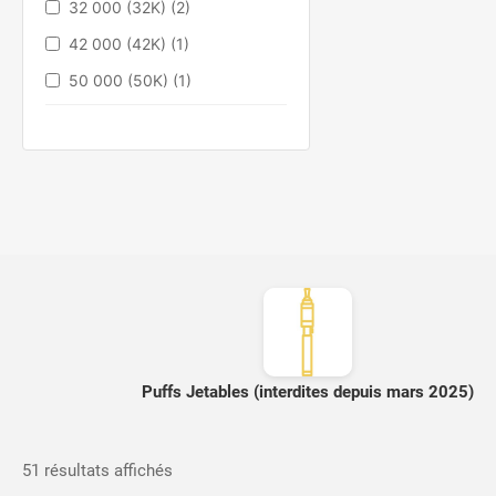
32 000 (32K)
(2)
42 000 (42K)
(1)
50 000 (50K)
(1)
600
(2)
650
(2)
80 000
(1)
Puffs Jetables (interdites depuis mars 2025)
Trié
51 résultats affichés