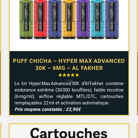
PUFF CHICHA – HYPER MAX ADVANCED
30K – 6MG – AL FAKHER
Le kit Hyper Max Advanced 30K d’Al Fakher combine
endurance extrême (30 000 bouffées), faible nicotine
(6 mg/ml), airflow réglable MTL/DTL, cartouches
remplaçables 22 ml et activation automatique.
Prix moyens constatés : 22,90€