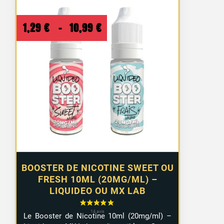
Plage
1,29
€
–
10,99
€
de
prix :
1,29 €
à
10,99 €
BOOSTER DE NICOTINE SWEET OU
FRESH 10ML (20MG/ML) –
LIQUIDEO OU MX LAB
Le Booster de Nicotine 10ml (20mg/ml) –