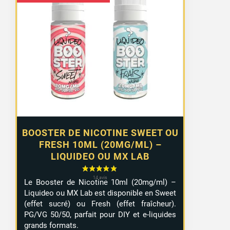
de
prix :
1,29 €
à
10,99 €
BOOSTER DE NICOTINE SWEET OU
FRESH 10ML (20MG/ML) –
LIQUIDEO OU MX LAB
Le Booster de Nicotine 10ml (20mg/ml) –
Liquideo ou MX Lab est disponible en Sweet
(effet sucré) ou Fresh (effet fraîcheur).
PG/VG 50/50, parfait pour DIY et e-liquides
grands formats.