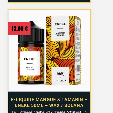
13,99
€
E-LIQUIDE MANGUE & TAMARIN –
ENEKE 50ML – WAX / SOLANA
Le
E-liquide Eneke Wax Solana 50ml
est un