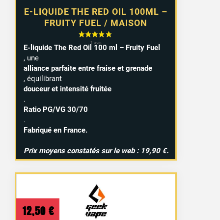
E-LIQUIDE THE RED OIL 100ML –
FRUITY FUEL / MAISON
E-liquide The Red Oil 100 ml – Fruity Fuel
, une
alliance parfaite entre fraise et grenade
, équilibrant
douceur et intensité fruitée
.
Ratio PG/VG 30/70
.
15 avis
Fabriqué en France.
Prix moyens constatés sur le web : 19,90 €.
12,50
€