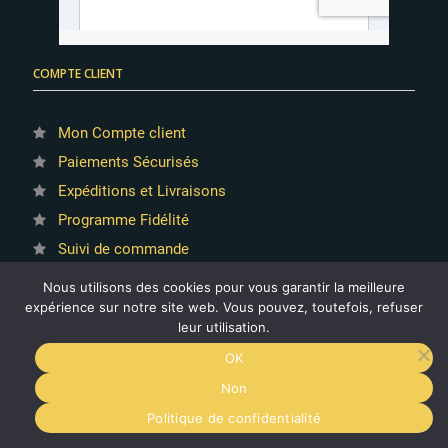
COMPTE CLIENT
Mon Compte client
Paiements Sécurisés
Expéditions et Livraisons
Programme Fidélité
Suivi de commande
Kit Débutant
Nous utilisons des cookies pour vous garantir la meilleure
Kit Intermédiaire
expérience sur notre site web. Vous pouvez, toutefois, refuser
leur utilisation.
Kit Expert
OK
Grande Tombola St Patrick 2025
Non
9.8
/10
Politique de confidentialité
1594 AVIS