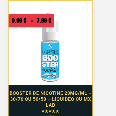
Plage
0,99
€
–
7,99
€
de
prix :
0,99 €
à
7,99 €
BOOSTER DE NICOTINE 20MG/ML –
30/70 OU 50/50 – LIQUIDEO OU MX
LAB