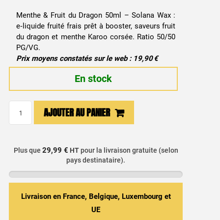
Menthe & Fruit du Dragon 50ml – Solana Wax :
e‑liquide fruité frais prêt à booster, saveurs fruit
du dragon et menthe Karoo corsée. Ratio 50/50
PG/VG.
Prix moyens constatés sur le web : 19,90 €
En stock
quantité
AJOUTER AU PANIER
de
E-
liquide
29,99 €
Plus que
HT
pour la livraison gratuite (selon
Menthe
pays destinataire).
&
Fruit
du
Livraison en France, Belgique, Luxembourg et
Dragon
UE
-