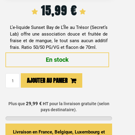
15,99
€
L’e-liquide Sunset Bay de L’Île au Trésor (Secret’s
Lab) offre une association douce et fruitée de
fraise et de mangue, le tout sans aucun additif
frais. Ratio 50/50 PG/VG et flacon de 70ml.
En stock
quantité
AJOUTER AU PANIER
de
E-
liquide
29,99 €
Plus que
HT
pour la livraison gratuite (selon
Fraise
pays destinataire).
&
Mangue
Exotique
Livraison en France, Belgique, Luxembourg et