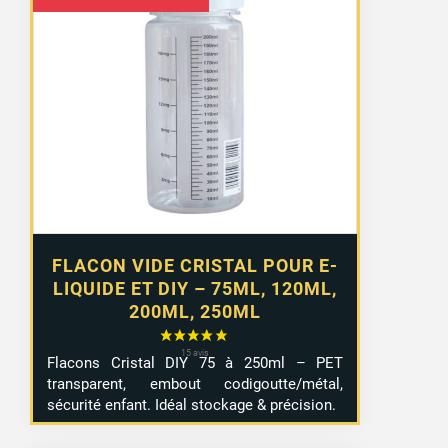
de
prix :
2,99 €
à
4,99 €
FLACON VIDE CRISTAL POUR E-
LIQUIDE ET DIY – 75ML, 120ML,
200ML, 250ML
Flacons Cristal DIY 75 à 250ml – PET
transparent, embout codigoutte/métal,
sécurité enfant. Idéal stockage & précision.