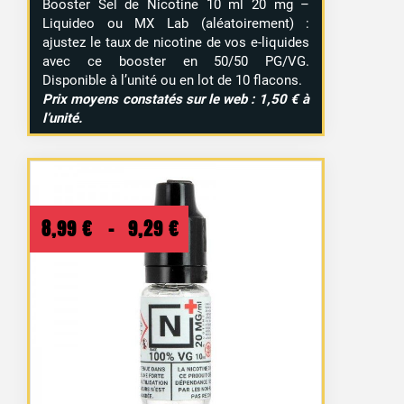
Booster Sel de Nicotine 10 ml 20 mg –
Liquideo ou MX Lab (aléatoirement) :
ajustez le taux de nicotine de vos e-liquides
avec ce booster en 50/50 PG/VG.
Disponible à l’unité ou en lot de 10 flacons.
Prix moyens constatés sur le web : 1,50 € à
l’unité.
Plage
8,99
€
–
9,29
€
de
prix :
8,99 €
à
9,29 €