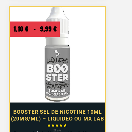
Plage
1,10
€
–
9,99
€
de
prix :
1,10 €
à
9,99 €
BOOSTER SEL DE NICOTINE 10ML
(20MG/ML) – LIQUIDEO OU MX LAB