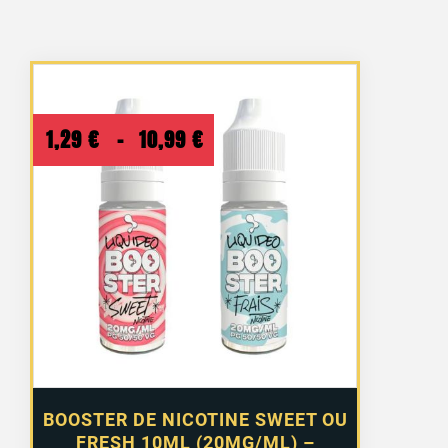
Plage
1,29
€
–
10,99
€
de
prix :
1,29 €
à
10,99 €
BOOSTER DE NICOTINE SWEET OU
FRESH 10ML (20MG/ML) –