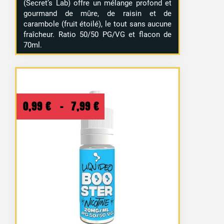
(Secret’s Lab) offre un mélange profond et
gourmand de mûre, de raisin et de
carambole (fruit étoilé), le tout sans aucune
fraîcheur. Ratio 50/50 PG/VG et flacon de
70ml.
Plage
0,99
€
–
7,99
€
de
prix :
0,99 €
à
7,99 €