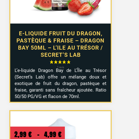
E-LIQUIDE FRUIT DU DRAGON,
PASTÈQUE & FRAISE – DRAGON
BAY 50ML – L’ILE AU TRÉSOR /
SECRET’S LAB
L’e-liquide Dragon Bay de L’Île au Trésor
(Secret’s Lab) offre un mélange doux et
exotique de fruit du dragon, pastèque et
fraise, garanti sans fraîcheur ajoutée. Ratio
50/50 PG/VG et flacon de 70ml.
Plage
2,99
€
–
4,99
€