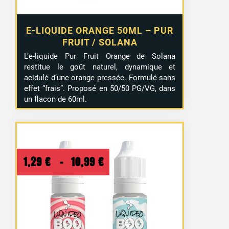
E-LIQUIDE ORANGE 50ML – PUR
FRUIT / SOLANA
L’e-liquide Pur Fruit Orange de Solana
restitue le goût naturel, dynamique et
acidulé d’une orange pressée. Formulé sans
effet “frais”. Proposé en 50/50 PG/VG, dans
un flacon de 60ml.
Plage
1,29
€
–
10,99
€
de
prix :
1,29 €