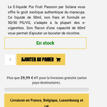
Le E-liquide Pur Fruit Passion par Solana vous
offre le goût exotique authentique du maracuja.
Ce liquide de 50ml, non frais et formulé en
50/50 PG/VG, s’adapte à la plupart des e-
cigarettes. Son flacon d’une capacité de 60ml
vous permet d’ajouter un booster de nicotine.
En stock
quantité
AJOUTER AU PANIER
de
E-
liquide
29,99 €
Plus que
HT
pour la livraison gratuite (selon
Fruit
pays destinataire).
de
la
Passion
Livraison en France, Belgique, Luxembourg et
50ml
UE