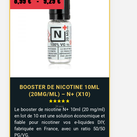
Plage
8,99
€
–
9,29
€
de
prix :
8,99 €
à
9,29 €
BOOSTER DE NICOTINE 10ML
(20MG/ML) – N+ (X10)
Le booster de nicotine N+ 10ml (20 mg/ml)
en lot de 10 est une solution économique et
fiable pour nicotiner vos e-liquides DIY,
fabriquée en France, avec un ratio 50/50
PG/VG.