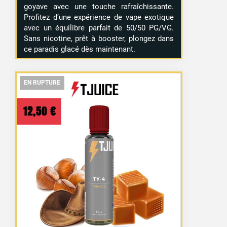
goyave avec une touche rafraîchissante.
Profitez d’une expérience de vape exotique
avec un équilibre parfait de 50/50 PG/VG.
Sans nicotine, prêt à booster, plongez dans
ce paradis glacé dès maintenant.
EN RUPTURE
EN RUPTURE
EN RUPTURE
12,50
€