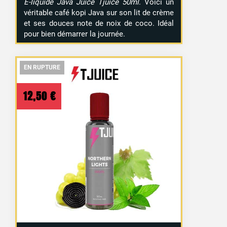
E-liquide Java Juice Tjuice 50ml
. Voici un
véritable café kopi Java sur son lit de crème
et ses douces note de noix de coco. Idéal
pour bien démarrer la journée.
EN RUPTURE
EN RUPTURE
EN RUPTURE
1 avis
12,50
€