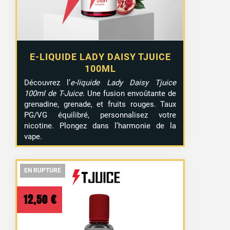
E-LIQUIDE LADY DAISY TJUICE
100ML
Découvrez l’
e-liquide Lady Daisy Tjuice
100ml de T-Juice
. Une fusion envoûtante de
grenadine, grenade, et fruits rouges. Taux
PG/VG équilibré, personnalisez votre
nicotine. Plongez dans l’harmonie de la
vape.
EN RUPTURE
EN RUPTURE
EN RUPTURE
12,50
€