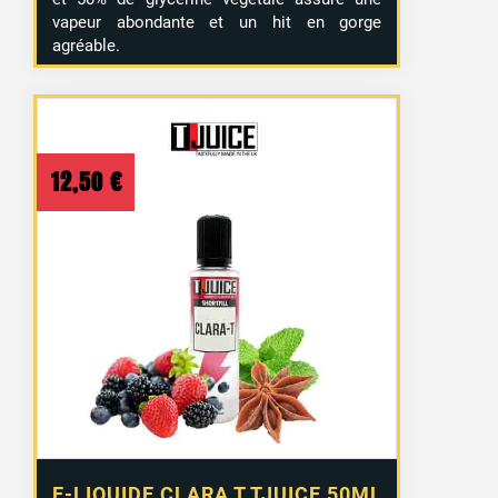
vapeur abondante et un hit en gorge
agréable.
12,50
€
E-LIQUIDE CLARA T TJUICE 50ML