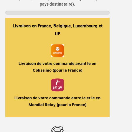
Fruits
pays destinataire).
Rouges,
Raisin,
Anis
Livraison en France, Belgique, Luxembourg et
&
UE
Fraîcheur
-
Red
Astaire
Livraison de votre commande avant le
en
Salt
Colissimo (pour la France)
10ml
-
T-
Livraison de votre commande entre le
et le
en
Juice
Mondial Relay (pour la France)
(Sel
de
Nicotine)