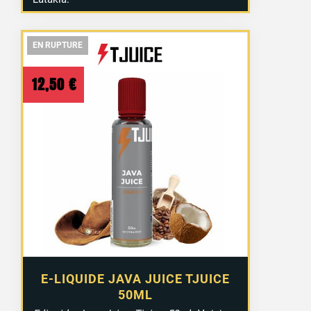
EN RUPTURE
EN RUPTURE
EN RUPTURE
12,50
€
E-LIQUIDE JAVA JUICE TJUICE
50ML