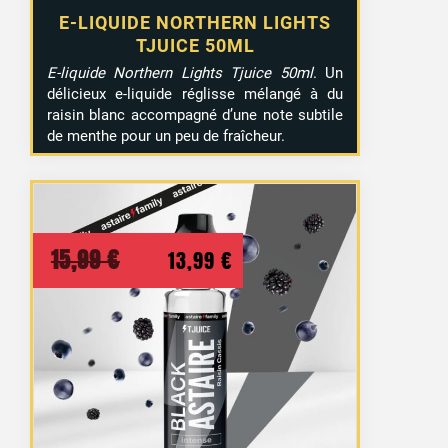
E-LIQUIDE NORTHERN LIGHTS
TJUICE 50ML
E-liquide Northern Lights Tjuice 50ml
. Un
délicieux e-liquide réglisse mélangé à du
raisin blanc accompagné d’une note subtile
de menthe pour un peu de fraîcheur.
Le
Le
15,99
€
13,99
€
prix
prix
initial
actuel
était :
est :
15,99 €.
13,99 €.