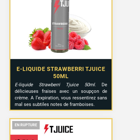
E-LIQUIDE STRAWBERRI TJUICE
50ML
E-liquide Strawberri Tjuice 50ml
. De
délicieuses fraises avec un soupçon de
crème. A l’expiration, vous ressentirez sans
mal ses subtiles notes de framboises.
EN RUPTURE
EN RUPTURE
EN RUPTURE