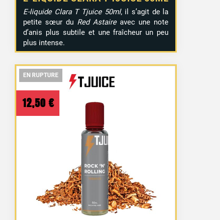
E-liquide Clara T Tjuice 50ml
, il s’agit de la
petite sœur du
Red Astaire
avec une note
d’anis plus subtile et une fraîcheur un peu
plus intense.
EN RUPTURE
EN RUPTURE
EN RUPTURE
12,50
€