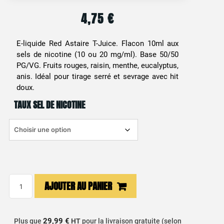
4,75
€
E-liquide Red Astaire T-Juice. Flacon 10ml aux
sels de nicotine (10 ou 20 mg/ml). Base 50/50
PG/VG. Fruits rouges, raisin, menthe, eucalyptus,
anis. Idéal pour tirage serré et sevrage avec hit
doux.
TAUX SEL DE NICOTINE
quantité
AJOUTER AU PANIER
de
E-
liquide
29,99 €
Plus que
HT
pour la livraison gratuite (selon