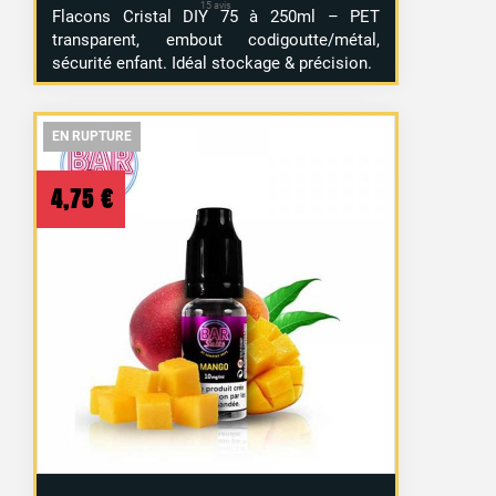
Flacons Cristal DIY 75 à 250ml – PET
transparent, embout codigoutte/métal,
sécurité enfant. Idéal stockage & précision.
EN RUPTURE
EN RUPTURE
EN RUPTURE
4,75
€