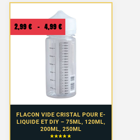
Plage
2,99
€
–
4,99
€
de
prix :
2,99 €
à
4,99 €
FLACON VIDE CRISTAL POUR E-
LIQUIDE ET DIY – 75ML, 120ML,
200ML, 250ML