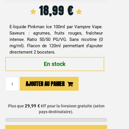
18,99
€
E-liquide Pinkman Ice 100ml par Vampire Vape.
Saveurs : agrumes, fruits rouges, fraîcheur
intense. Ratio 50/50 PG/VG. Sans nicotine (0
mg/ml). Flacon de 120ml permettant d’ajouter
directement 2 boosters.
En stock
quantité
AJOUTER AU PANIER
de
E-
liquide
29,99 €
Plus que
HT
pour la livraison gratuite (selon
Orange,
pays destinataire).
Pamplemousse,
Citron