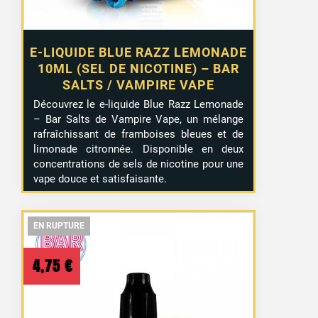
E-LIQUIDE BLUE RAZZ LEMONADE
10ML (SEL DE NICOTINE) – BAR
SALTS / VAMPIRE VAPE
Découvrez le e-liquide Blue Razz Lemonade
– Bar Salts de Vampire Vape, un mélange
rafraîchissant de framboises bleues et de
limonade citronnée. Disponible en deux
concentrations de sels de nicotine pour une
vape douce et satisfaisante.
EN RUPTURE
EN RUPTURE
EN RUPTURE
4,75
€