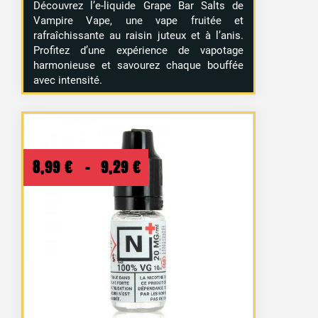
Découvrez l’e-liquide Grape Bar Salts de
Vampire Vape, une vape fruitée et
rafraîchissante au raisin juteux et à l’anis.
Profitez d’une expérience de vapotage
harmonieuse et savourez chaque bouffée
avec intensité.
Plage
8,99
€
–
9,29
€
de
prix :
8,99 €
à
9,29 €