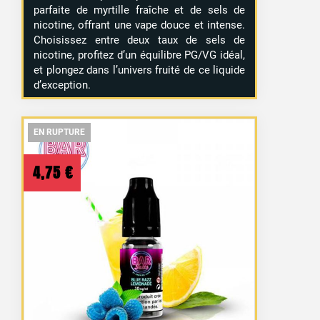
parfaite de myrtille fraîche et de sels de
nicotine, offrant une vape douce et intense.
Choisissez entre deux taux de sels de
nicotine, profitez d’un équilibre PG/VG idéal,
et plongez dans l’univers fruité de ce liquide
d’exception.
EN RUPTURE
EN RUPTURE
EN RUPTURE
4,75
€