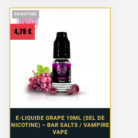
EN RUPTURE
EN RUPTURE
EN RUPTURE
4,75
€
E-LIQUIDE GRAPE 10ML (SEL DE
NICOTINE) – BAR SALTS / VAMPIRE
VAPE