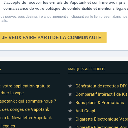
S
MARQUES & PRODUITS
 votre application gratuite
Générateur de recettes DIY 
riser la vape
Comparatif Intéractif de Kit
apotank : qui sommes-nous ?
Bons plans & Promotions
s des congés de Vapotank
Anti Gaspi
on à la Newsletter Vapotank
Cigarette Electronique Va
 légales
Cigarette Electronique Vo