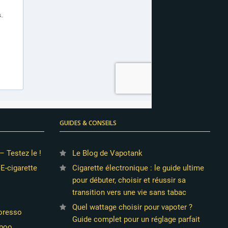
GUIDES & CONSEILS
– Testez le !
Le Blog de Vapotank
 E-cigarette
Cigarette électronique : le guide ultime
pour débuter, choisir et réussir sa
transition vers une vie sans tabac
Quel wattage choisir pour vapoter ?
poresso
Guide complet pour un réglage parfait
opoo