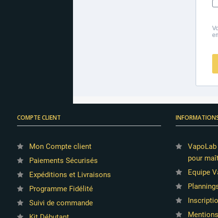
COMPTE CLIENT
INFORMATION
Mon Compte client
VapoLab :
pour maît
Paiements Sécurisés
Equipe V
Expéditions et Livraisons
Planning
Programme Fidélité
Inscripti
Suivi de commande
Mentions
Kit Débutant