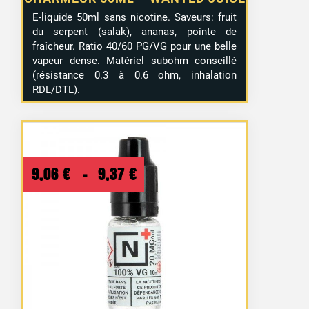
E-liquide 50ml sans nicotine. Saveurs: fruit
du serpent (salak), ananas, pointe de
fraîcheur. Ratio 40/60 PG/VG pour une belle
vapeur dense. Matériel subohm conseillé
(résistance 0.3 à 0.6 ohm, inhalation
RDL/DTL).
Plage
9,06
€
–
9,37
€
de
prix :
9,06 €
à
9,37 €