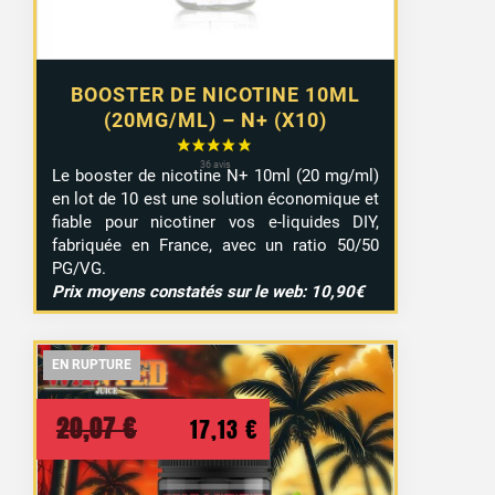
BOOSTER DE NICOTINE 10ML
(20MG/ML) – N+ (X10)
Le booster de nicotine N+ 10ml (20 mg/ml)
en lot de 10 est une solution économique et
fiable pour nicotiner vos e-liquides DIY,
fabriquée en France, avec un ratio 50/50
PG/VG.
Prix moyens constatés sur le web: 10,90€
EN RUPTURE
EN RUPTURE
EN RUPTURE
Le
Le
20,07
€
17,13
€
prix
prix