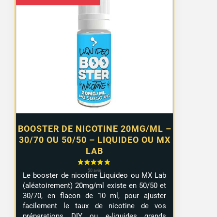
de
prix :
1,00 €
à
8,06 €
BOOSTER DE NICOTINE 20MG/ML –
30/70 OU 50/50 – LIQUIDEO OU MX
LAB
Le booster de nicotine Liquideo ou MX Lab
(aléatoirement) 20mg/ml existe en 50/50 et
30/70, en flacon de 10 ml, pour ajuster
facilement le taux de nicotine de vos
préparations DIY ou e-liquides grands