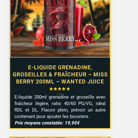
initial
actuel
était :
est :
20,07 €.
17,13 €.
E-LIQUIDE GRENADINE,
GROSEILLES & FRAÎCHEUR – MISS
BERRY 200ML – WANTED JUICE
E-liquide 200ml grenadine et groseille avec
fraîcheur légère, ratio 40/60 PG/VG, idéal
RDL et DL. Flacon plein, prévoir un autre
contenant pour ajouter les boosters.
Prix moyens constatés: 19,90€