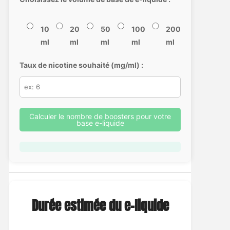
10
20
50
100
200
ml
ml
ml
ml
ml
Taux de nicotine souhaité (mg/ml) :
Calculer le nombre de boosters pour votre
base e-liquide
Durée estimée du e-liquide