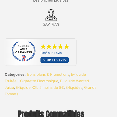
Les prix les plus bas
SAV 7j/7j
Basé sur 1 avis
VOIR LES AVIS
Catégories :
Bons plans & Promotions
,
E-liquide
Fruitée - Cigarette Electronique
,
E-liquide Wanted
Juice
,
E-liquide XXL à moins de 8€
,
E-liquides
,
Grands
Formats
Produits Compatibles