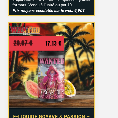
formats. Vendu à l’unité ou par 10.
Prix moyens constatés sur le web: 9,90€
Le
Le
20,07
€
17,13
€
prix
prix
initial
actuel
était :
est :
20,07 €.
17,13 €.
E-LIQUIDE GOYAVE & PASSION –