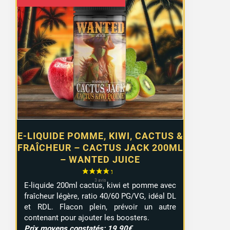
prix
prix
initial
actuel
était :
est :
20,07 €.
17,13 €.
E-LIQUIDE POMME, KIWI, CACTUS &
FRAÎCHEUR – CACTUS JACK 200ML
– WANTED JUICE
E-liquide 200ml cactus, kiwi et pomme avec
fraîcheur légère, ratio 40/60 PG/VG, idéal DL
et RDL. Flacon plein, prévoir un autre
contenant pour ajouter les boosters.
Prix moyens constatés: 19,90€