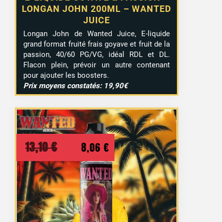
LONGAN JOHN 200ML – WANTED
JUICE
Longan John de Wanted Juice, E-liquide
grand format fruité frais goyave et fruit de la
passion, 40/60 PG/VG, idéal RDL et DL.
Flacon plein, prévoir un autre contenant
pour ajouter les boosters.
Prix moyens constatés: 19,90€
Le
Le
13,10
€
8,06
€
prix
prix
initial
actuel
était :
est :
13,10 €.
8,06 €.