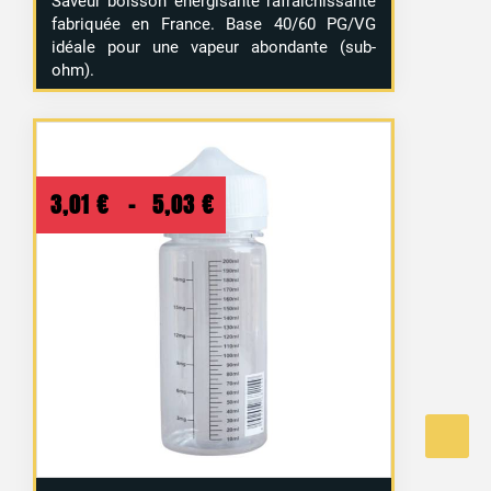
Saveur boisson énergisante rafraîchissante
fabriquée en France. Base 40/60 PG/VG
idéale pour une vapeur abondante (sub-
ohm).
Plage
3,01
€
–
5,03
€
de
prix :
3,01 €
à
5,03 €