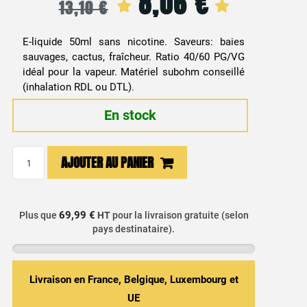
8,06
€
Le
Le
13,10
€
prix
prix
E-liquide 50ml sans nicotine. Saveurs: baies
initial
actuel
sauvages, cactus, fraîcheur. Ratio 40/60 PG/VG
idéal pour la vapeur. Matériel subohm conseillé
était :
est :
(inhalation RDL ou DTL).
13,10 €.
8,06 €.
En stock
quantité
AJOUTER AU PANIER
de
E-
liquide
69,99 €
Plus que
HT
pour la livraison gratuite (selon
Cactus
pays destinataire).
&
Fruits
Rouges
Livraison en France, Belgique, Luxembourg et
-
UE