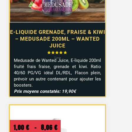
E-LIQUIDE GRENADE, FRAISE & KIWI
– MEDUSADE 200ML – WANTED
JUICE
Medusade de Wanted Juice, E-liquide 200ml
fruité frais fraise, grenade et kiwi. Ratio
40/60 PG/VG idéal DL/RDL, Flacon plein,
prévoir un autre contenant pour ajouter les
boosters.
Prix moyens constatés: 19,90€
Plage
1,00
€
–
8,06
€