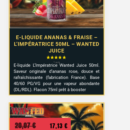
E-LIQUIDE ANANAS & FRAISE –
L’IMPÉRATRICE 50ML – WANTED
JUICE
E-liquide L’Impératrice Wanted Juice 50ml.
Saveur originale d’ananas rose, douce et
rafraîchissante (fabrication France). Base
40/60 PG/VG pour une vapeur abondante
(DL/RDL). Flacon 75ml prêt à booster
Le
Le
20,07
€
17,13
€