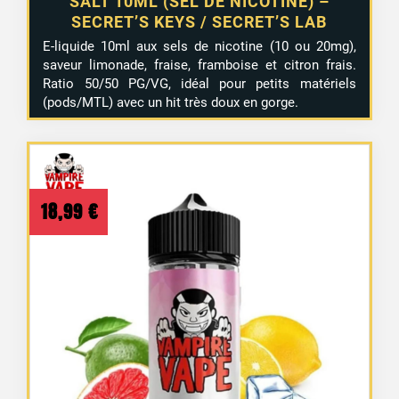
SALT 10ML (SEL DE NICOTINE) –
SECRET’S KEYS / SECRET’S LAB
E-liquide 10ml aux sels de nicotine (10 ou 20mg),
saveur limonade, fraise, framboise et citron frais.
Ratio 50/50 PG/VG, idéal pour petits matériels
(pods/MTL) avec un hit très doux en gorge.
18,99
€