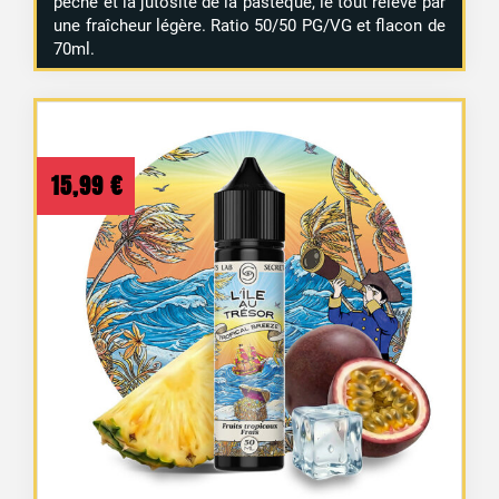
pêche et la jutosité de la pastèque, le tout relevé par
une fraîcheur légère. Ratio 50/50 PG/VG et flacon de
70ml.
15,99
€