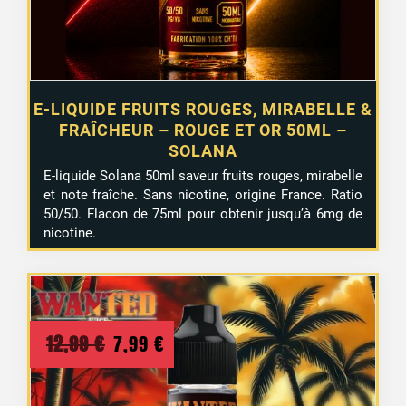
E-LIQUIDE FRUITS ROUGES, MIRABELLE &
FRAÎCHEUR – ROUGE ET OR 50ML –
SOLANA
E-liquide Solana 50ml saveur fruits rouges, mirabelle
et note fraîche. Sans nicotine, origine France. Ratio
50/50. Flacon de 75ml pour obtenir jusqu’à 6mg de
nicotine.
Le
Le
12,99
€
7,99
€
prix
prix