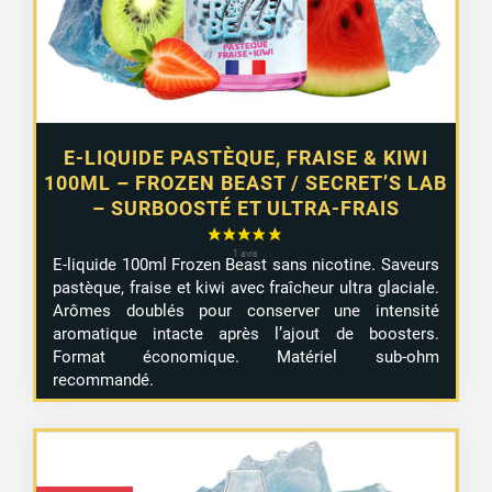
E-LIQUIDE PASTÈQUE, FRAISE & KIWI
100ML – FROZEN BEAST / SECRET’S LAB
– SURBOOSTÉ ET ULTRA-FRAIS
E-liquide 100ml Frozen Beast sans nicotine. Saveurs
pastèque, fraise et kiwi avec fraîcheur ultra glaciale.
Arômes doublés pour conserver une intensité
aromatique intacte après l’ajout de boosters.
Format économique. Matériel sub-ohm
recommandé.