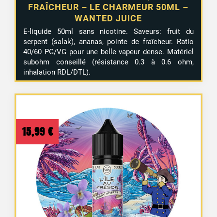
FRAÎCHEUR – LE CHARMEUR 50ML –
WANTED JUICE
E-liquide 50ml sans nicotine. Saveurs: fruit du
serpent (salak), ananas, pointe de fraîcheur. Ratio
40/60 PG/VG pour une belle vapeur dense. Matériel
subohm conseillé (résistance 0.3 à 0.6 ohm,
inhalation RDL/DTL).
15,99
€