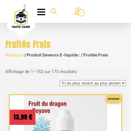
0
Fruitée Frais
Boutique
/ Produit Saveurs E-liquide : / Fruitée Frais
Trié
Affichage de 1–152 sur 173 résultats
du
plus
récent
NOUVEAU!
au
plus
13,99
€
ancien