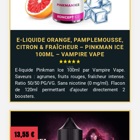
E-LIQUIDE ORANGE, PAMPLEMOUSSE,
CITRON & FRAÎCHEUR – PINKMAN ICE
100ML – VAMPIRE VAPE
E-liquide Pinkman Ice 100ml par Vampire Vape.
Saveurs : agrumes, fruits rouges, fraîcheur intense.
Ratio 50/50 PG/VG. Sans nicotine (0 mg/ml). Flacon
de 120ml permettant d’ajouter directement 2
boosters.
13,55
€