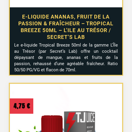
E-LIQUIDE ANANAS, FRUIT DE LA
PASSION & FRAÎCHEUR – TROPICAL
BREEZE 50ML – L’ILE AU TRÉSOR /
SECRET’S LAB
Le e-liquide Tropical Breeze 50ml de la gamme L’Île
au Trésor (par Secret’s Lab) offre un cocktail
dépaysant de mangue, ananas et fruits de la
passion, rehaussé d’une agréable fraîcheur. Ratio
50/50 PG/VG et flacon de 70ml.
4,75
€