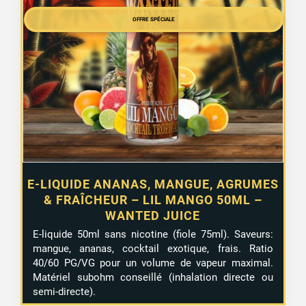
initial
actuel
était :
est :
OFFRE SPÉCIALE
1 avis
12,99 €.
7,99 €.
E-LIQUIDE ANANAS, MANGUE, AGRUMES
& FRAÎCHEUR – LIL MANGO 50ML –
WANTED JUICE
E-liquide 50ml sans nicotine (fiole 75ml). Saveurs:
mangue, ananas, cocktail exotique, frais. Ratio
40/60 PG/VG pour un volume de vapeur maximal.
Matériel subohm conseillé (inhalation directe ou
semi-directe).