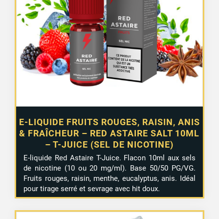
E-LIQUIDE FRUITS ROUGES, RAISIN, ANIS
& FRAÎCHEUR – RED ASTAIRE SALT 10ML
– T-JUICE (SEL DE NICOTINE)
E-liquide Red Astaire T-Juice. Flacon 10ml aux sels
de nicotine (10 ou 20 mg/ml). Base 50/50 PG/VG.
Fruits rouges, raisin, menthe, eucalyptus, anis. Idéal
pour tirage serré et sevrage avec hit doux.