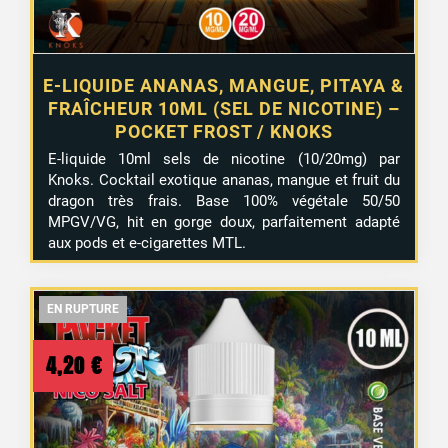
E-LIQUIDE ANANAS, MANGUE, PITAYA &
FRAÎCHEUR 10ML (SEL DE NICOTINE) –
POCKET FROST / KNOKS
E-liquide 10ml sels de nicotine (10/20mg) par
Knoks. Cocktail exotique ananas, mangue et fruit du
1 avis
dragon très frais. Base 100% végétale 50/50
MPGV/VG, hit en gorge doux, parfaitement adapté
aux pods et e-cigarettes MTL.
EN RUPTURE
EN RUPTURE
EN RUPTURE
4,20
€