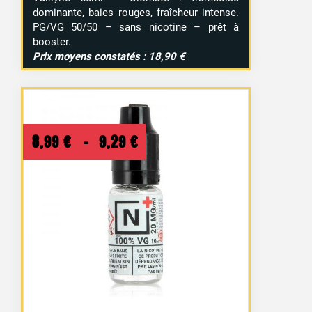
dominante, baies rouges, fraîcheur intense.
PG/VG 50/50 – sans nicotine – prêt à
booster.
Prix moyens constatés : 18,90 €
Plage
8,99
€
–
9,29
€
de
prix :
8,99 €
à
9,29 €