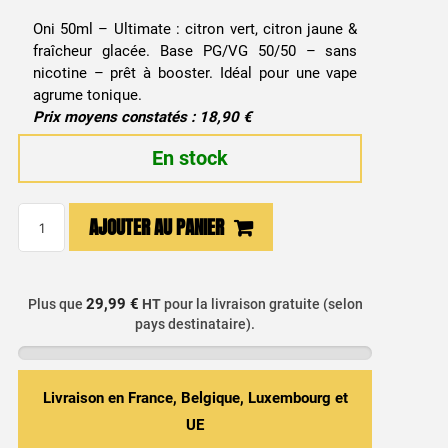
Oni 50ml – Ultimate : citron vert, citron jaune &
fraîcheur glacée. Base PG/VG 50/50 – sans
nicotine – prêt à booster. Idéal pour une vape
agrume tonique.
Prix moyens constatés : 18,90 €
En stock
quantité
AJOUTER AU PANIER
de
E-
liquide
29,99 €
Plus que
HT
pour la livraison gratuite (selon
Oni
pays destinataire).
50ml
-
Ultimate
Livraison en France, Belgique, Luxembourg et
/
UE
Arômes