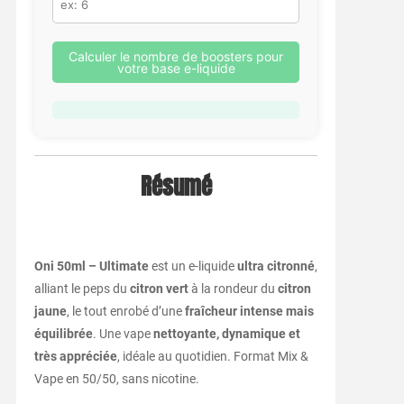
Calculer le nombre de boosters pour
votre base e-liquide
Résumé
Oni 50ml – Ultimate
est un e-liquide
ultra citronné
,
alliant le peps du
citron vert
à la rondeur du
citron
jaune
, le tout enrobé d’une
fraîcheur intense mais
équilibrée
. Une vape
nettoyante, dynamique et
très appréciée
, idéale au quotidien. Format Mix &
Vape en 50/50, sans nicotine.