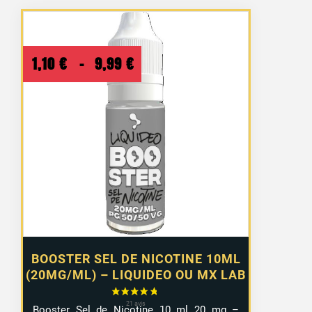
Plage
1,10
€
–
9,99
€
de
prix :
1,10 €
à
9,99 €
BOOSTER SEL DE NICOTINE 10ML
(20MG/ML) – LIQUIDEO OU MX LAB
Booster Sel de Nicotine 10 ml 20 mg –