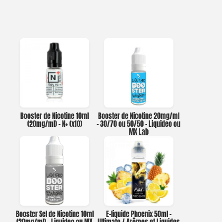
Booster de Nicotine 10ml
Booster de Nicotine 20mg/ml
(20mg/ml) – N+ (x10)
– 30/70 ou 50/50 – Liquideo ou
MX Lab
Booster Sel de Nicotine 10ml
E-liquide Phoenix 50ml –