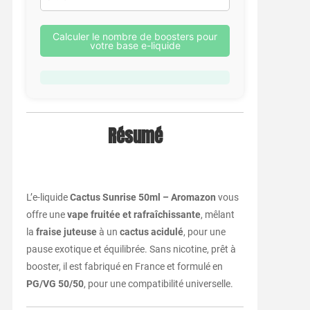
Calculer le nombre de boosters pour
votre base e-liquide
Résumé
L’e-liquide
Cactus Sunrise 50ml – Aromazon
vous
offre une
vape fruitée et rafraîchissante
, mêlant
la
fraise juteuse
à un
cactus acidulé
, pour une
pause exotique et équilibrée. Sans nicotine, prêt à
booster, il est fabriqué en France et formulé en
PG/VG 50/50
, pour une compatibilité universelle.