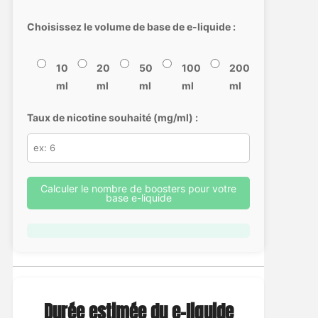
Choisissez le volume de base de e-liquide :
10
20
50
100
200
ml
ml
ml
ml
ml
Taux de nicotine souhaité (mg/ml) :
Calculer le nombre de boosters pour votre
base e-liquide
Durée estimée du e-liquide