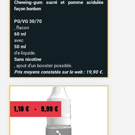
Chewing-gum sucré et pomme acidulée
façon bonbon
.
PG/VG 30/70
, flacon
60 ml
avec
50 ml
d’e-liquide.
Sans nicotine
, ajout d’un booster possible.
Prix moyens constatés sur le web : 19,90 €.
Plage
1,10
€
–
9,99
€
de
prix :