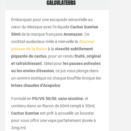
CALCULATEURS
Embarquez pour une escapade sensorielle au
cœur du Mexique avec l’e-liquide
Cactus Sunrise
50ml
de la marque française
Aromazon
. Ce
cocktail audacieux mêle à merveille la
douceur
juteuse de la fraise
à la
vivacité subtilement
piquante du cactus
, pour un rendu
fruité, original
et rafraîchissant
. Idéal pour
les pauses estivales
ou les envies d’évasion
, ce jus vous plonge dans
un univers exotique où chaque bouffée évoque les
brises chaudes d’Acapulco
.
Formulé en
PG/VG 50/50
,
sans nicotine
, et
contenu dans un flacon de 60ml rempli à 50ml,
Cactus Sunrise
est prêt à accueillir un booster
pour vous offrir une vape parfaitement dosée à
3mg/ml.