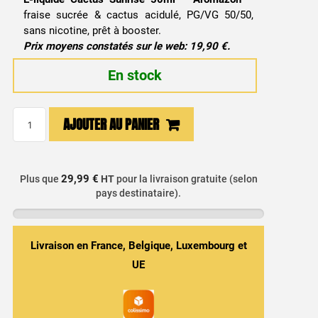
fraise sucrée & cactus acidulé, PG/VG 50/50,
sans nicotine, prêt à booster.
Prix moyens constatés sur le web: 19,90 €.
En stock
quantité
AJOUTER AU PANIER
de
E-
liquide
29,99 €
Plus que
HT
pour la livraison gratuite (selon
Cactus
pays destinataire).
Sunrise
50ml
-
Livraison en France, Belgique, Luxembourg et
Aromazon
UE