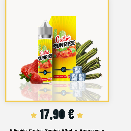
17,90
€
E-liquide Cactus Sunrise 50ml – Aromazon
–