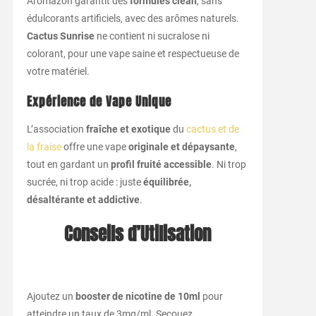
Aromazon garantit des
formules clean
, sans
édulcorants artificiels, avec des arômes naturels.
Cactus Sunrise
ne contient ni sucralose ni
colorant, pour une vape saine et respectueuse de
votre matériel.
Expérience de Vape Unique
L’association
fraîche et exotique
du
cactus et de
la fraise
offre une vape
originale et dépaysante
,
tout en gardant un
profil fruité accessible
. Ni trop
sucrée, ni trop acide : juste
équilibrée,
désaltérante et addictive
.
Conseils d’Utilisation
Ajoutez un
booster de nicotine de 10ml
pour
atteindre un taux de 3mg/ml. Secouez