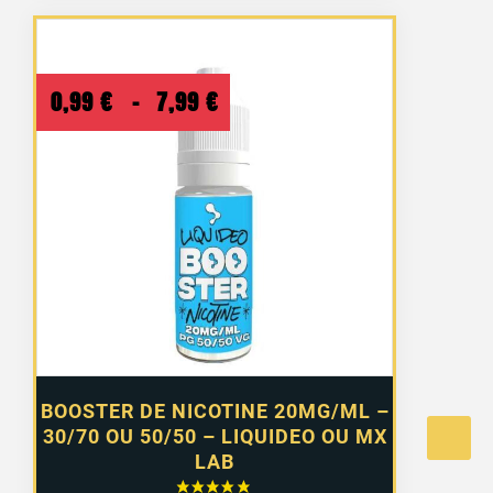
Plage
0,99
€
–
7,99
€
de
prix :
0,99 €
à
7,99 €
BOOSTER DE NICOTINE 20MG/ML –
30/70 OU 50/50 – LIQUIDEO OU MX
LAB