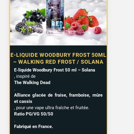
E-LIQUIDE WOODBURY FROST 50ML
– WALKING RED FROST / SOLANA
E-liquide Woodbury Frost 50 ml – Solana
, inspiré de
The Walking Dead
.
Alliance glacée de fraise, framboise, mûre
et cassis
, pour une vape ultra fraîche et fruitée.
Ratio PG/VG 50/50
.
Fabriqué en France.