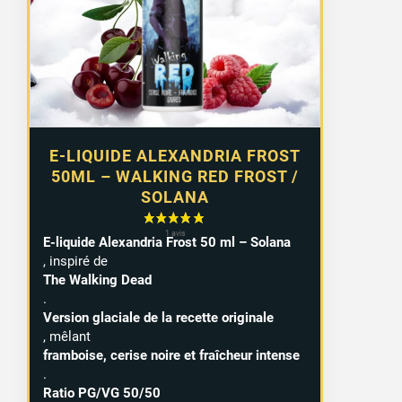
E-LIQUIDE ALEXANDRIA FROST
50ML – WALKING RED FROST /
SOLANA
E-liquide Alexandria Frost 50 ml – Solana
, inspiré de
The Walking Dead
.
Version glaciale de la recette originale
, mêlant
framboise, cerise noire et fraîcheur intense
.
Ratio PG/VG 50/50