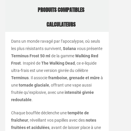
PRODUITS COMPATIBLES
CALCULATEURS
Dans un monde ravagé par l’apocalypse, où seuls
les plus résistants survivent,
Solana
vous présente
Terminus Frost 50 ml
de la gamme
Walking Red
Frost
. Inspiré de
The Walking Dead
, ce e-liquide
ultra-frais est une version givrée du célèbre
Terminus
. Il associe
framboise, grenade et mûre
à
une
tornade glaciale
, offrant une vape aussi
fruitée qu’explosive, avec une
intensité givrée
redoutable
.
Chaque bouffée déclenche une
tempête de
fraîcheur
, réveillant vos papilles avec des
notes
fruitées et acidulées
, avant de laisser place à une