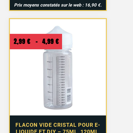
Prix moyens constatés sur le web : 16,90 €.
Plage
2,99
€
–
4,99
€
de
prix :
2,99 €
à
4,99 €
FLACON VIDE CRISTAL POUR E-
LIQUIDE ET DIY – 75ML, 120ML,