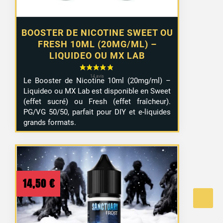
BOOSTER DE NICOTINE SWEET OU
FRESH 10ML (20MG/ML) –
LIQUIDEO OU MX LAB
Le Booster de Nicotine 10ml (20mg/ml) –
Liquideo ou MX Lab est disponible en Sweet
(effet sucré) ou Fresh (effet fraîcheur).
PG/VG 50/50, parfait pour DIY et e-liquides
grands formats.
14,50
€