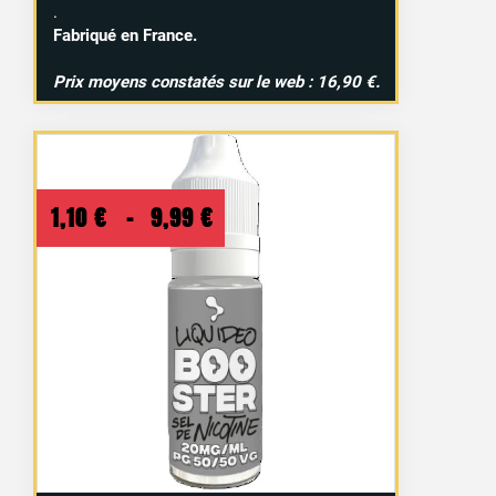
.
Fabriqué en France.
Prix moyens constatés sur le web : 16,90 €.
Plage
1,10
€
–
9,99
€
de
prix :
1,10 €
à
9,99 €