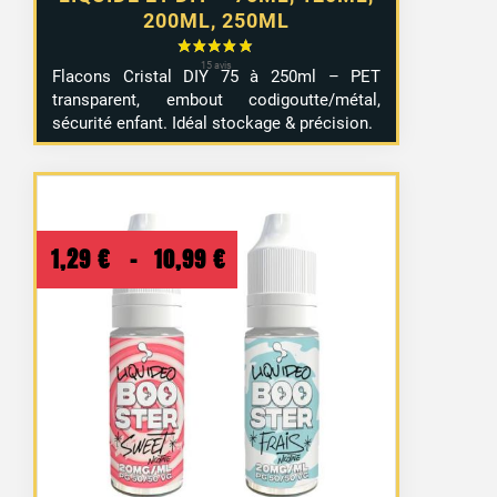
200ML, 250ML
Flacons Cristal DIY 75 à 250ml – PET
transparent, embout codigoutte/métal,
sécurité enfant. Idéal stockage & précision.
Plage
1,29
€
–
10,99
€
de
prix :
1,29 €
à
10,99 €