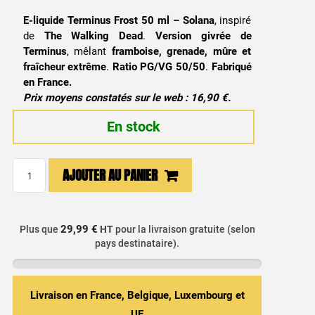
E-liquide Terminus Frost 50 ml – Solana
, inspiré
de
The Walking Dead
.
Version givrée de
Terminus
, mêlant
framboise, grenade, mûre et
fraîcheur extrême
.
Ratio PG/VG 50/50
.
Fabriqué
en France.
Prix moyens constatés sur le web : 16,90 €.
En stock
quantité
AJOUTER AU PANIER
de
E-
liquide
29,99 €
Plus que
HT
pour la livraison gratuite (selon
Terminus
pays destinataire).
Frost
50ml
-
Livraison en France, Belgique, Luxembourg et
Walking
UE