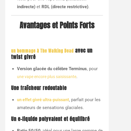
indirecte)
et
RDL (directe restrictive)
.
Avantages et Points Forts
avec un
un hommage à The Walking Dead
twist givré
Version glacée du célèbre Terminus
, pour
.
une vape encore plus saisissante
Une fraîcheur redoutable
, parfait pour les
un effet givré ultra-puissant
amateurs de sensations glaciales.
Un e-liquide polyvalent et équilibré
Ratio 50/50
, idéal pour une large gamme de