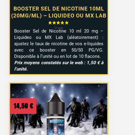
BOOSTER SEL DE NICOTINE 10ML
(20MG/ML) – LIQUIDEO OU MX LAB
Booster Sel de Nicotine 10 ml 20 mg –
Liquideo ou MX Lab (aléatoirement) :
ajustez le taux de nicotine de vos e-liquides
avec ce booster en 50/50 PG/VG.
Disponible à l’unité ou en lot de 10 flacons.
Prix moyens constatés sur le web : 1,50 € à
l’unité.
14,50
€