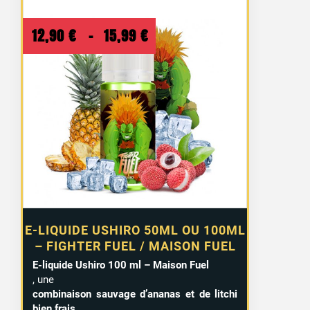
Plage
12,90
€
–
15,99
€
de
prix :
12,90 €
à
15,99 €
E-LIQUIDE USHIRO 50ML OU 100ML
– FIGHTER FUEL / MAISON FUEL
E-liquide Ushiro 100 ml – Maison Fuel
, une
combinaison sauvage d’ananas et de litchi
bien frais