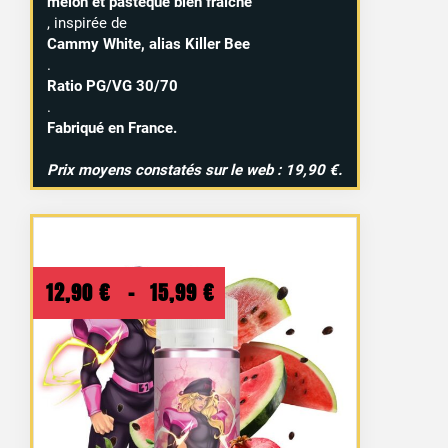
melon et pastèque bien fraîche
, inspirée de
Cammy White, alias Killer Bee
.
Ratio PG/VG 30/70
.
Fabriqué en France.
Prix moyens constatés sur le web : 19,90 €.
Plage
12,90
€
–
15,99
€
de
prix :
12,90 €
à