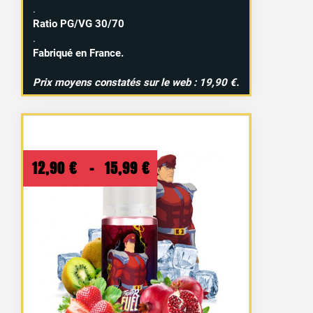
.
Ratio PG/VG 30/70
.
Fabriqué en France.
Prix moyens constatés sur le web : 19,90 €.
Plage
12,90
€
–
15,99
€
de
prix :
12,90 €
à
15,99 €