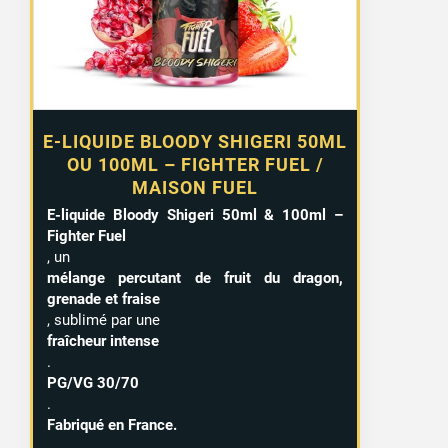
à
15,99 €
E-LIQUIDE BLOODY SHIGERI 50ML
OU 100ML – FIGHTER FUEL /
MAISON FUEL
E-liquide Bloody Shigeri 50ml & 100ml –
Fighter Fuel
, un
mélange percutant de fruit du dragon,
grenade et fraise
, sublimé par une
fraîcheur intense
.
PG/VG 30/70
.
Fabriqué en France.