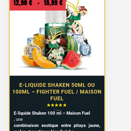
Plage
12,90
€
–
15,99
€
de
prix :
12,90 €
à
15,99 €
E-LIQUIDE SHAKEN 50ML OU
100ML – FIGHTER FUEL / MAISON
FUEL
E-liquide Shaken 100 ml – Maison Fuel
, une
combinaison exotique entre pitaya jaune,