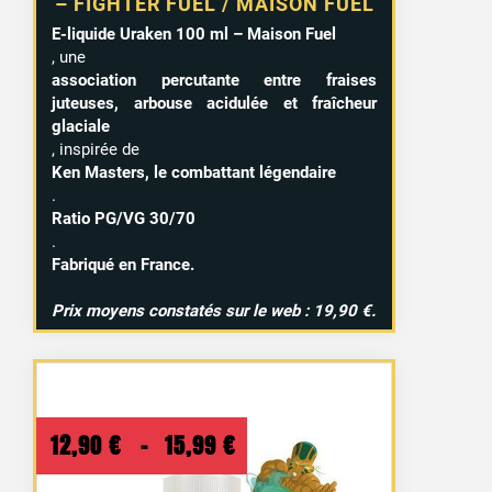
– FIGHTER FUEL / MAISON FUEL
E-liquide Uraken 100 ml – Maison Fuel
, une
association percutante entre fraises
juteuses, arbouse acidulée et fraîcheur
glaciale
, inspirée de
Ken Masters, le combattant légendaire
.
Ratio PG/VG 30/70
.
Fabriqué en France.
Prix moyens constatés sur le web : 19,90 €.
Plage
12,90
€
–
15,99
€
de