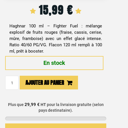
15,99
€
Haghnar 100 ml – Fighter Fuel : mélange
explosif de fruits rouges (fraise, cassis, cerise,
mûre, framboise) avec un effet glacé intense.
Ratio 40/60 PG/VG. Flacon 120 ml rempli à 100
ml, prêt à booster.
En stock
quantité
AJOUTER AU PANIER
de
E-
liquide
29,99 €
Plus que
HT
pour la livraison gratuite (selon
Fruits
pays destinataire).
Rouges
&