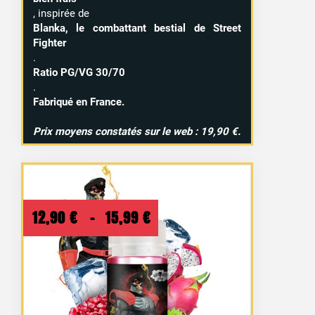
, inspirée de
Blanka, le combattant bestial de Street
Fighter
.
Ratio PG/VG 30/70
.
Fabriqué en France.
Prix moyens constatés sur le web : 19,90 €.
Plage
12,90
€
–
15,99
€
de
prix :
12,90 €