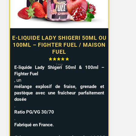
15,99 €
E-LIQUIDE LADY SHIGERI 50ML OU
100ML – FIGHTER FUEL / MAISON
FUEL
E-liquide Lady Shigeri 50ml & 100ml –
Fighter Fuel
, un
mélange explosif de fraise, grenade et
pastèque avec une fraîcheur parfaitement
dosée
.
Ratio PG/VG 30/70
.
Fabriqué en France.