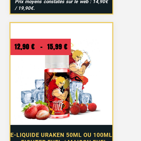
Prix moyens constatés sur le web : 14,90€
/ 19,90€.
Plage
12,90
€
–
15,99
€
de
prix :
12,90 €
à
15,99 €
E-LIQUIDE URAKEN 50ML OU 100ML