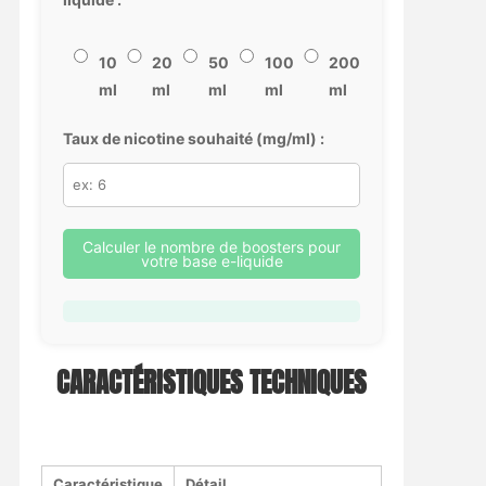
10
20
50
100
200
ml
ml
ml
ml
ml
Taux de nicotine souhaité (mg/ml) :
Calculer le nombre de boosters pour
votre base e-liquide
CARACTÉRISTIQUES TECHNIQUES
Caractéristique
Détail