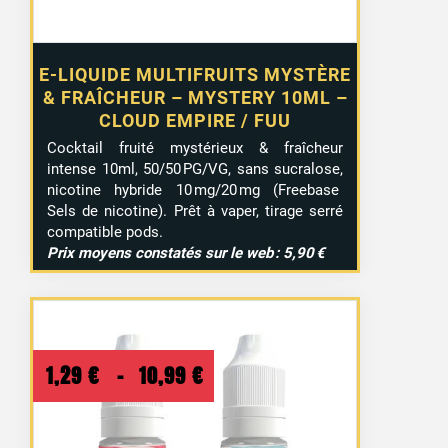
E-LIQUIDE MULTIFRUITS MYSTÈRE
& FRAÎCHEUR – MYSTERY 10ML –
CLOUD EMPIRE / FUU
Cocktail fruité mystérieux & fraîcheur
intense 10ml, 50/50 PG/VG, sans sucralose,
nicotine hybride 10 mg/20 mg (Freebase
Sels de nicotine). Prêt à vaper, tirage serré
compatible pods.
Prix moyens constatés sur le web : 5,90 €
Plage
1,29
€
–
10,99
€
de
prix :