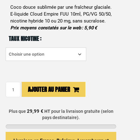
Coco douce sublimée par une fraîcheur glaciale.
E-liquide Cloud Empire FUU 10ml, PG/VG 50/50,
nicotine hybride 10 ou 20 mg, sans sucralose.
Prix moyens constatés sur le web : 5,90 €
TAUX NICOTINE :
quantité
AJOUTER AU PANIER
de
E-
liquide
29,99 €
Plus que
HT
pour la livraison gratuite (selon
Noix
pays destinataire).
de
Coco