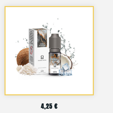
4,25
€