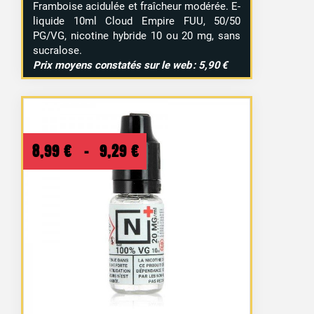
Framboise acidulée et fraîcheur modérée. E-
liquide 10ml Cloud Empire FUU, 50/50
PG/VG, nicotine hybride 10 ou 20 mg, sans
sucralose.
Prix moyens constatés sur le web : 5,90 €
Plage
8,99
€
–
9,29
€
de
prix :
8,99 €
à
9,29 €