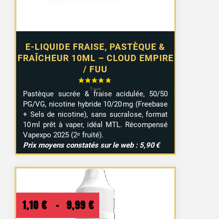
E-LIQUIDE FRAISE, PASTÈQUE &
FRAÎCHEUR 10ML – CLOUD EMPIRE
/ FUU
Pastèque sucrée & fraise acidulée, 50/50
PG/VG, nicotine hybride 10/20 mg (Freebase
+ Sels de nicotine), sans sucralose, format
10 ml prêt à vaper, idéal MTL. Récompensé
Vapexpo 2025 (2ᵉ fruité).
Prix moyens constatés sur le web : 5,90 €
Plage
1,10
€
–
9,99
€