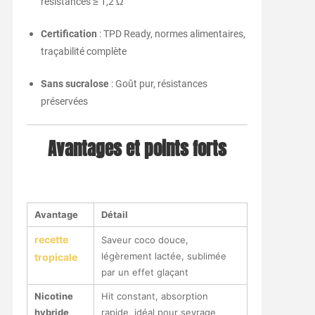
résistances ≥ 1,2 Ω
Certification
: TPD Ready, normes alimentaires,
traçabilité complète
Sans sucralose
: Goût pur, résistances
préservées
Avantages et points forts
Avantage
Détail
recette
Saveur coco douce,
légèrement lactée, sublimée
tropicale
par un effet glaçant
Nicotine
Hit constant, absorption
hybride
rapide, idéal pour sevrage