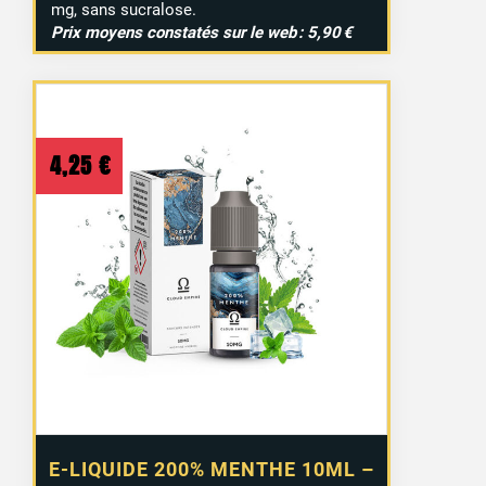
mg, sans sucralose.
Prix moyens constatés sur le web : 5,90 €
4,25
€
E-LIQUIDE 200% MENTHE 10ML –