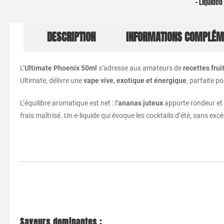
– Liquide
DESCRIPTION
INFORMATIONS COMPLÉM
L’
Ultimate Phoenix 50ml
s’adresse aux amateurs de
recettes frui
Ultimate, délivre une
vape vive, exotique et énergique
, parfaite p
L’équilibre aromatique est net : l’
ananas juteux
apporte rondeur et 
frais maîtrisé. Un e-liquide qui évoque les cocktails d’été, sans exc
Saveurs dominantes :