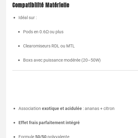
Compatibilité Matérielle
Idéal sur :
Pods en 0.6Ω ou plus
Clearomiseurs RDL ou MTL
Boxs avec puissance modérée (20–50W)
Association
exotique et acidulée
: ananas + citron
Effet frais parfaitement intégré
Formule
50/50
polyvalente