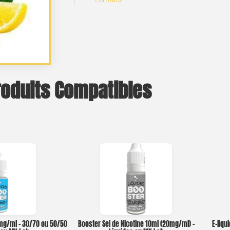
roduits Compatibles
0mg/ml – 30/70 ou 50/50
Booster Sel de Nicotine 10ml (20mg/ml) –
E-liqu