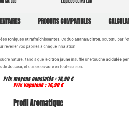
o ou MX Lab
Liquideo ou MX Lab
ENTAIRES
PRODUITS COMPATIBLES
CALCULA
tées toniques et rafraîchissantes
. Ce duo
ananas/citron
, soutenu par l’
our réveiller vos papilles à chaque inhalation.
sucre naturel, tandis que le
citron jaune
insuffle une
touche acidulée pe
ès de douceur, et qui se savoure en toute saison.
Prix moyens constatés : 18,90 €
Prix Vapotank : 16,90 €
Profil Aromatique