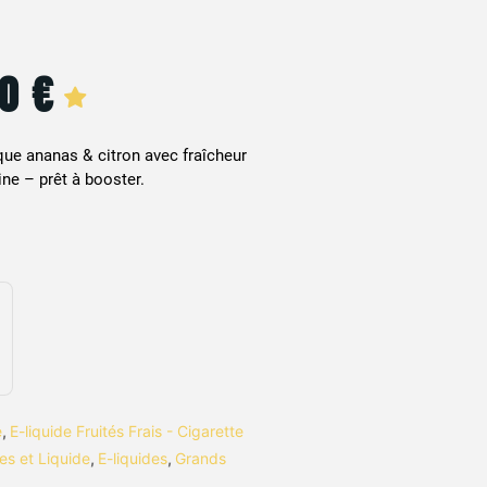
90
€
que ananas & citron avec fraîcheur
ne – prêt à booster.
e
,
E-liquide Fruités Frais - Cigarette
es et Liquide
,
E-liquides
,
Grands