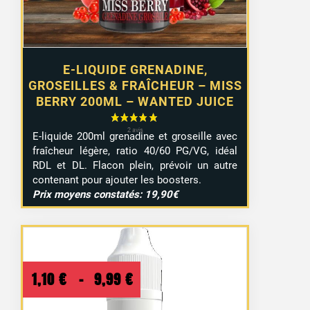
E-LIQUIDE GRENADINE,
GROSEILLES & FRAÎCHEUR – MISS
BERRY 200ML – WANTED JUICE
E-liquide 200ml grenadine et groseille avec
fraîcheur légère, ratio 40/60 PG/VG, idéal
RDL et DL. Flacon plein, prévoir un autre
contenant pour ajouter les boosters.
Prix moyens constatés: 19,90€
Plage
1,10
€
–
9,99
€
de