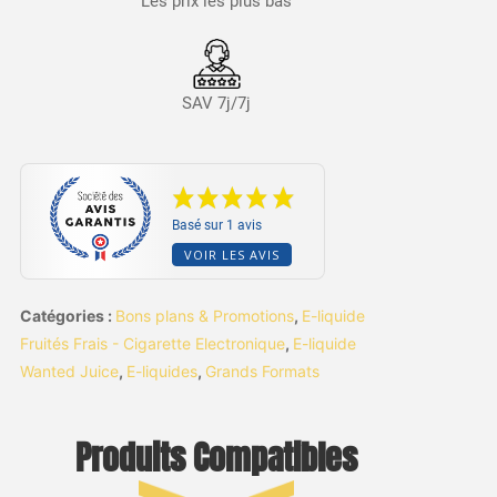
Les prix les plus bas
SAV 7j/7j
Basé sur 1 avis
VOIR LES AVIS
Catégories :
Bons plans & Promotions
,
E-liquide
Fruités Frais - Cigarette Electronique
,
E-liquide
Wanted Juice
,
E-liquides
,
Grands Formats
Produits Compatibles