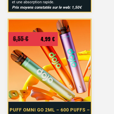
et une absorption rapide.
Prix moyens constatés sur le web: 1,50€
2 avis
Le
Le
6,55
€
4,99
€
prix
prix
initial
actuel
était :
est :
6,55 €.
4,99 €.
PUFF OMNI GO 2ML – 600 PUFFS –