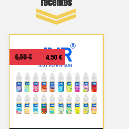
récentes
Le
Le
4,50
€
4,50
€
prix
prix
initial
actuel
était :
est :
4,50 €.
4,50 €.