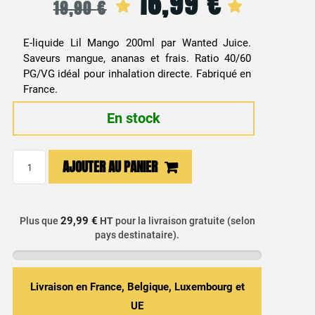
16,99
€
Le
Le
19,90
€
prix
prix
E-liquide Lil Mango 200ml par Wanted Juice.
initial
actuel
Saveurs mangue, ananas et frais. Ratio 40/60
PG/VG idéal pour inhalation directe. Fabriqué en
était :
est :
France.
19,90 €.
16,99 €.
En stock
quantité
AJOUTER AU PANIER
de
E-
liquide
29,99 €
Plus que
HT
pour la livraison gratuite (selon
Ananas,
pays destinataire).
Mangue,
Agrumes
&
Livraison en France, Belgique, Luxembourg et
Fraîcheur
UE