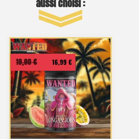
aussi choisi :
Le
Le
19,90
€
16,99
€
prix
prix
initial
actuel
était :
est :
19,90 €.
16,99 €.