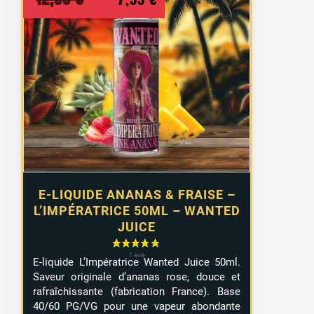
prix
prix
initial
actuel
était :
est :
12,99 €.
7,99 €.
E-LIQUIDE ANANAS & FRAISE –
L’IMPÉRATRICE 50ML – WANTED
JUICE
E-liquide L’Impératrice Wanted Juice 50ml.
Saveur originale d’ananas rose, douce et
rafraîchissante (fabrication France). Base
40/60 PG/VG pour une vapeur abondante