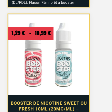
(DL/RDL). Flacon 75ml prêt à booster
Plage
1,29
€
–
10,99
€
de
prix :
1,29 €
à
10,99 €
BOOSTER DE NICOTINE SWEET OU
FRESH 10ML (20MG/ML) –